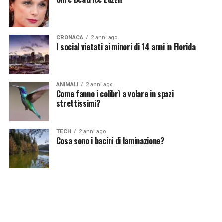
notizie del giorno?
Iscriviti alla nostra Newsletter
CRONACA
2 anni ago
I social vietati ai minori di 14 anni in Florida
ANIMALI
2 anni ago
Come fanno i colibrì a volare in spazi
strettissimi?
TECH
2 anni ago
Cosa sono i bacini di laminazione?