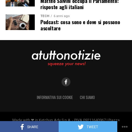
Matteo Salvini occupa il Parlamento:
risposte agli italiani
TECH
6 anni ago
Podcast: cosa sono e dove si possono
ascoltare
INFORMATIVA SUI COOKIE
CHI SIAMO
Made with ❤ in Ketchup Adv S.p.A. - PIVA.09211640967 | Piazza
Borromeo 14, 20123 Milano
SHARE
TWEET