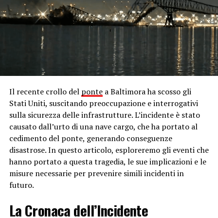
profilo tra Napoli e
Inter
, due delle squadre più
importanti della Serie A italiana. Durante la partita, si è
verificato un alterco tra Juan Jesus e Francesco Acerbi,
che ha attirato l’attenzione degli spettatori e dei media.
In seguito alla partita, sono emerse voci secondo cui
Acerbi avrebbe rivolto insulti razzisti a Juan Jesus
durante l’incontro. Queste accuse hanno
immediatamente scatenato una forte reazione da parte
Il recente crollo del
ponte
a Baltimora ha scosso gli
dell’opinione pubblica e dei dirigenti sportivi, che hanno
Stati Uniti, suscitando preoccupazione e interrogativi
chiesto un’indagine approfondita sull’incidente.
sulla sicurezza delle infrastrutture. L’incidente è stato
causato dall’urto di una nave cargo, che ha portato al
Le autorità competenti hanno avviato un’indagine
cedimento del ponte, generando conseguenze
immediata per fare chiarezza sulla situazione. Sono stati
disastrose. In questo articolo, esploreremo gli eventi che
interpellati arbitri, giocatori e testimoni oculari
hanno portato a questa tragedia, le sue implicazioni e le
presenti durante la partita al fine di raccogliere prove e
misure necessarie per prevenire simili incidenti in
testimonianze utili per stabilire la verità. Tuttavia,
futuro.
nonostante gli sforzi profusi, non è emerso alcun
elemento che confermasse le accuse di comportamento
La Cronaca dell’Incidente
razzista da parte di Acerbi. Le testimonianze raccolte