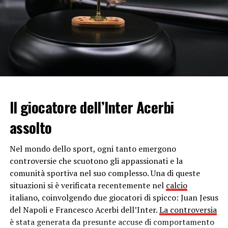
dalla data di partenza del volo.
La norma che tutela i viaggiatori
Questa norma è entrata in vigore lo scorso 23 febbraio
ed è valida, salvo modifiche, fino al 2 maggio. Nel caso in
cui fosse cancellata anche solo una “tratta” del viaggio,
in accordo al Regolamento Europeo 261 promulgato nel
2004, i richiedenti hanno diritto ad un rimborso
Il giocatore dell’Inter Acerbi
dell’intero importo del biglietto.
assolto
L’
Enac
, autorità che dirige il settore aereo ha
ulteriormente chiarito che a causa della situazione
Nel mondo dello sport, ogni tanto emergono
legata al contagio da
Coronavirus
, i passeggeri hanno il
controversie che scuotono gli appassionati e la
diritto di ottenere un
risarcimento completo del
comunità sportiva nel suo complesso. Una di queste
prezzo pagato
. Nella
domanda di rimborso
da
situazioni si è verificata recentemente nel
calcio
inoltrare alla compagnia aerea, è necessario fare un
italiano, coinvolgendo due giocatori di spicco: Juan Jesus
riferimento al provvedimento che attua la restrizione.
del Napoli e Francesco Acerbi dell’Inter.
La controversia
Nel caso in cui la compagnia aerea opponesse un rifiuto,
è stata generata da presunte accuse di comportamento
i passeggeri possono tutelarsi anche per via legale.