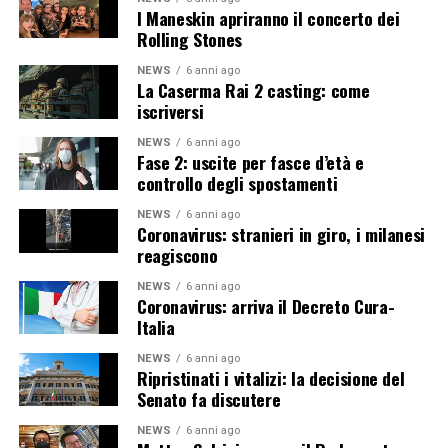
I Maneskin apriranno il concerto dei
Rolling Stones
NEWS
6 anni ago
La Caserma Rai 2 casting: come
iscriversi
NEWS
6 anni ago
Fase 2: uscite per fasce d’età e
controllo degli spostamenti
NEWS
6 anni ago
Coronavirus: stranieri in giro, i milanesi
reagiscono
NEWS
6 anni ago
Coronavirus: arriva il Decreto Cura-
Italia
NEWS
6 anni ago
Ripristinati i vitalizi: la decisione del
Senato fa discutere
NEWS
6 anni ago