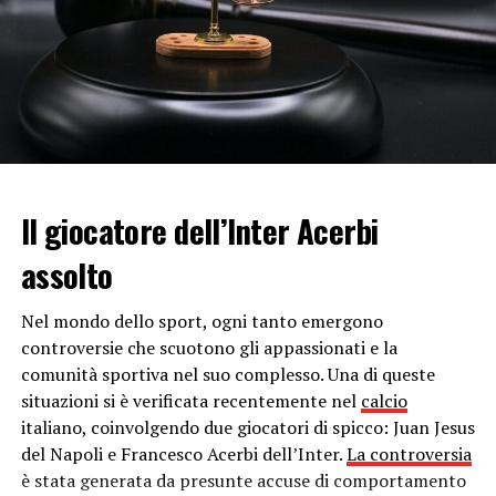
costringendola a smettere di produrre deossinucleotidi, i
“mattoni” del Dna, per farle produrre i ribonucleotidi
ovvero i “mattoni” che servono a sintetizzare l’Rna della
cellula e, soprattutto, quello del virus. È proprio questa
alterazione del processo cellulare operata dal virus a
proprio vantaggio a consentire l’esplosiva replicazione
virale all’interno della cellula infetta”,
hanno spiegato i
primi due autori della ricerca,
Ubaldo Gioia e Sara
Il giocatore dell’Inter Acerbi
Tavella
, entrambi dell’
Ifom.
assolto
In sostanza, quindi, il virus sfrutta i
meccanismi
cellulari.
Tra le conseguenze di questo sfruttamento
Nel mondo dello sport, ogni tanto emergono
c’è la
carenza di deossinucleotidi
a cui si aggiunge il
controversie che scuotono gli appassionati e la
blocco della riparazione delle cellule
, causato
comunità sportiva nel suo complesso. Una di queste
sempre dal
Covid
. Questi processi hanno effetti terribili
situazioni si è verificata recentemente nel
calcio
sulla cellula che
“non riesce più a replicare
italiano, coinvolgendo due giocatori di spicco: Juan Jesus
adeguatamente il proprio Dna e accumula danni nel
del Napoli e Francesco Acerbi dell’Inter.
La controversia
proprio genoma”.
è stata generata da presunte accuse di comportamento