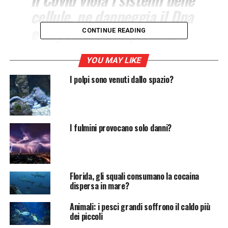
cellule, ne danneggia il Dna
e impedisce di ripararlo,
CONTINUE READING
provocando
invecchiamento e
YOU MAY LIKE
infiammazione. Lo studio
I polpi sono venuti dallo spazio?
italiano.
I fulmini provocano solo danni?
Un
nuovo studio
rivela le
conseguenze del virus Sars
CoV2
nel nostro organismo. La ricerca, condotta da
alcuni
scienziati italiani
e pubblicata sulla
rivista
“Nature Cell Biology”, evidenzia i
danni del Covid al
Florida, gli squali consumano la cocaina
Dna
e l’
invecchiamento precoce delle cellule
.
dispersa in mare?
Covid, uno studio rivela i danni
Animali: i pesci grandi soffrono il caldo più
dei piccoli
al Dna