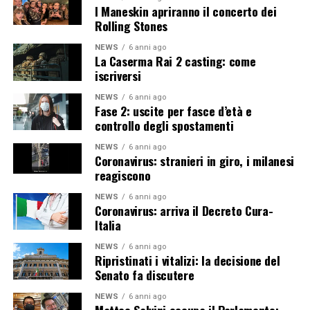
I Maneskin apriranno il concerto dei
Rolling Stones
NEWS
6 anni ago
La Caserma Rai 2 casting: come
iscriversi
NEWS
6 anni ago
Fase 2: uscite per fasce d’età e
controllo degli spostamenti
NEWS
6 anni ago
Coronavirus: stranieri in giro, i milanesi
reagiscono
NEWS
6 anni ago
Coronavirus: arriva il Decreto Cura-
Italia
NEWS
6 anni ago
Ripristinati i vitalizi: la decisione del
Senato fa discutere
NEWS
6 anni ago
Matteo Salvini occupa il Parlamento: