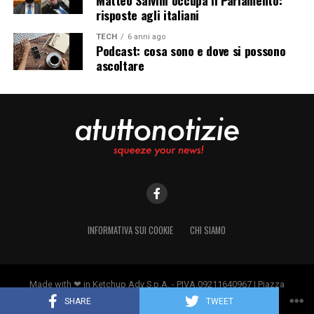
risposte agli italiani
TECH
6 anni ago
Podcast: cosa sono e dove si possono
ascoltare
INFORMATIVA SUI COOKIE
CHI SIAMO
Made with ❤ in Ketchup Adv S.p.A. - PIVA.09211640967 | Piazza
Borromeo 14, 20123 Milano
SHARE
TWEET