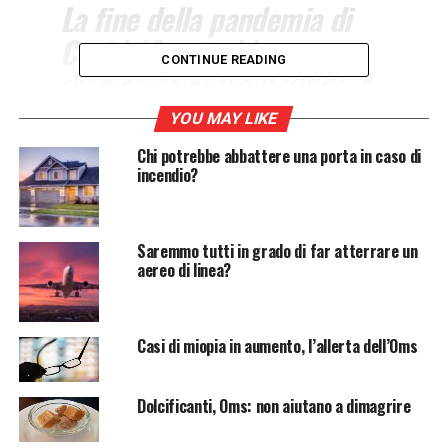
La fine della pandemia di
Covid-19 potrebbe essere
CONTINUE READING
dichiarata entro il 2023. A
dirlo è il direttore generale
YOU MAY LIKE
dell’Organizzazione
Chi potrebbe abbattere una porta in caso di
mondiale della sanità.
incendio?
Entro il 2023 il
Covid
non sarà più un’
emergenza
Saremmo tutti in grado di far atterrare un
globale
. Ne è convinto il
direttore generale
aereo di linea?
dell’Organizzazione mondiale della sanità
,
Tedros
Adhanom Ghebreyesus
che si è detto fiducioso sulla
fine della pandemia
nel 2023.
Casi di miopia in aumento, l’allerta dell’Oms
Covid, le parole del direttore
Dolcificanti, Oms: non aiutano a dimagrire
generale dell’Oms