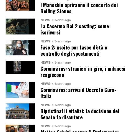
I Maneskin apriranno il concerto dei
Rolling Stones
NEWS
6 anni ago
La Caserma Rai 2 casting: come
iscriversi
NEWS
6 anni ago
Fase 2: uscite per fasce d’età e
controllo degli spostamenti
NEWS
6 anni ago
Coronavirus: stranieri in giro, i milanesi
reagiscono
NEWS
6 anni ago
Coronavirus: arriva il Decreto Cura-
Italia
NEWS
6 anni ago
Ripristinati i vitalizi: la decisione del
Senato fa discutere
NEWS
6 anni ago
Matteo Salvini occupa il Parlamento: