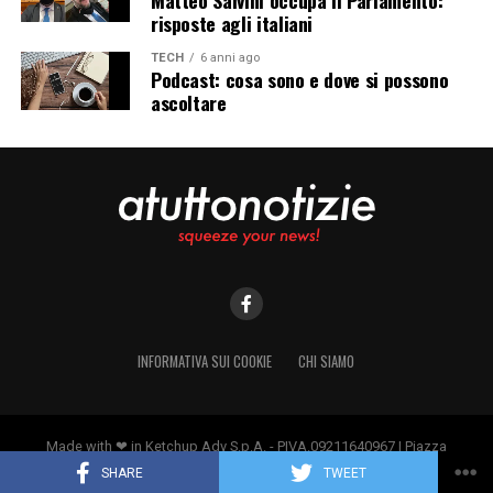
risposte agli italiani
TECH
6 anni ago
Podcast: cosa sono e dove si possono
ascoltare
INFORMATIVA SUI COOKIE
CHI SIAMO
Made with ❤ in Ketchup Adv S.p.A. - PIVA.09211640967 | Piazza
Borromeo 14, 20123 Milano
SHARE
TWEET