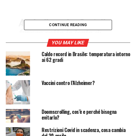
Anche il vaccino Sputnik
CONTINUE READING
finisce sotto la lente di
ingrandimento della
YOU MAY LIKE
comunità scientifica.
Caldo record in Brasile: temperatura intorno
L’Agenzia di vigilanza
ai 62 gradi
sanitaria brasiliana (Anvisa)
ha bloccato il vaccino russo
Vaccini contro l’Alzheimer?
per “gravi difetti” e “rischi”
legati alla sua
composizione.
Doomscrolling, cos’è e perché bisogna
evitarlo?
Restrizioni Covid in scadenza, cosa cambia
L’
Agenzia di vigilanza sanitaria brasiliana
(Anvisa)
dal 30 aprile