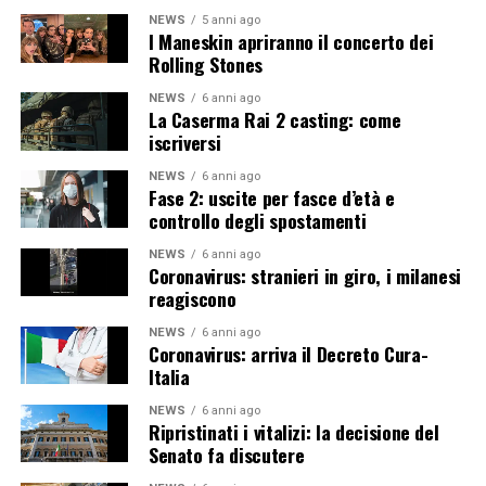
NEWS
5 anni ago
I Maneskin apriranno il concerto dei
Rolling Stones
NEWS
6 anni ago
La Caserma Rai 2 casting: come
iscriversi
NEWS
6 anni ago
Fase 2: uscite per fasce d’età e
controllo degli spostamenti
NEWS
6 anni ago
Coronavirus: stranieri in giro, i milanesi
reagiscono
NEWS
6 anni ago
Coronavirus: arriva il Decreto Cura-
Italia
NEWS
6 anni ago
Ripristinati i vitalizi: la decisione del
Senato fa discutere