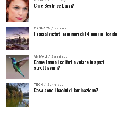
GOSSIP
2 anni ago
Vuoi essere sempre aggiornato e ricevere le principali
Chi è Beatrice Luzzi?
notizie del giorno?
Iscriviti alla nostra Newsletter
CRONACA
2 anni ago
I social vietati ai minori di 14 anni in Florida
ANIMALI
2 anni ago
Come fanno i colibrì a volare in spazi
strettissimi?
TECH
2 anni ago
Cosa sono i bacini di laminazione?