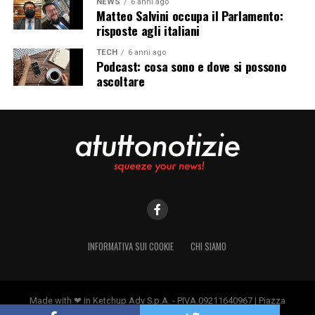
NEWS
6 anni ago
Matteo Salvini occupa il Parlamento:
risposte agli italiani
TECH
6 anni ago
Podcast: cosa sono e dove si possono
ascoltare
INFORMATIVA SUI COOKIE
CHI SIAMO
Made with ❤ in Ketchup Adv S.p.A. - PIVA.09211640967 | Piazza
Borromeo 14, 20123 Milano