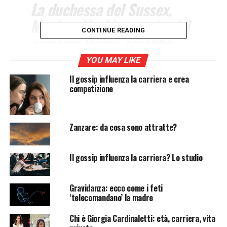
La duchessa del Sussex,
Meghan Markle, moglie del
CONTINUE READING
principe Harry, sarebbe
stata ricoverata in ospedale
YOU MAY LIKE
per un parto prematuro.
Il gossip influenza la carriera e crea
L’indiscrezione del
competizione
magazine “New Idea”.
Zanzare: da cosa sono attratte?
L’indiscrezione
Il gossip influenza la carriera? Lo studio
Secondo indiscrezioni circolate nelle ultime ore
Meghan Markle
sarebbe stata già ricoverata in
Gravidanza: ecco come i feti
ospedale per partorire. Si tratterebbe dunque di un
‘telecomandano’ la madre
parto prematuro
. La
duchessa del Sussex
avrebbe
infatti dovuto dare alla luce la sua
secondogenita
, nata
Chi è Giorgia Cardinaletti: età, carriera, vita
dall’unione con il
principe Harry
, il prossimo giugno,