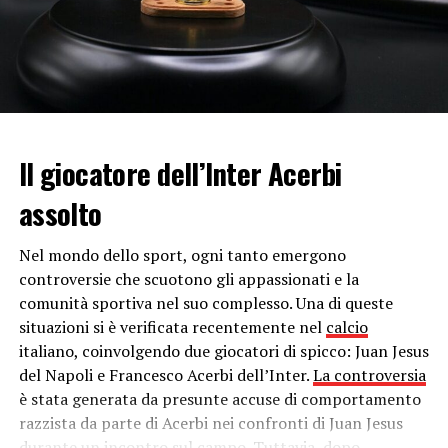
anticipato di Harry dalla
Gran Bretagna
dopo i funerali
del
Principe Filippo
, a cui Meghan Markle aveva
preferito non partecipare pare per non creare ulteriore
scompiglio nella famiglia reale. Tuttavia, il motivo
potrebbe essere legato proprio alla sua
gravidanza
e
all’insorgere di complicazioni, sebbene pochi giorni fa la
duchessa sia stata ripresa mentre passeggiava
Il giocatore dell’Inter Acerbi
tranquillamente in compagnia del
primo figlio, Archie
(che sta per compiere due anni).
assolto
Al momento non è stata diramata alcuna nota ufficiale
Nel mondo dello sport, ogni tanto emergono
da parte dei diretti interessati che smentisca o confermi
controversie che scuotono gli appassionati e la
le voci. Nemmeno la struttura californiana dove la
comunità sportiva nel suo complesso. Una di queste
duchessa sarebbe stata ricoverata ha fornito risposte
situazioni si è verificata recentemente nel
calcio
precise.
italiano, coinvolgendo due giocatori di spicco: Juan Jesus
del Napoli e Francesco Acerbi dell’Inter.
La controversia
fonte immagine: https://www.instagram.com/p/CMiLa_8nXUO/
è stata generata da presunte accuse di comportamento
razzista da parte di Acerbi nei confronti di Juan Jesus
Continua a leggere su atuttonotizie.it
durante un incontro sul campo. Tuttavia, dopo