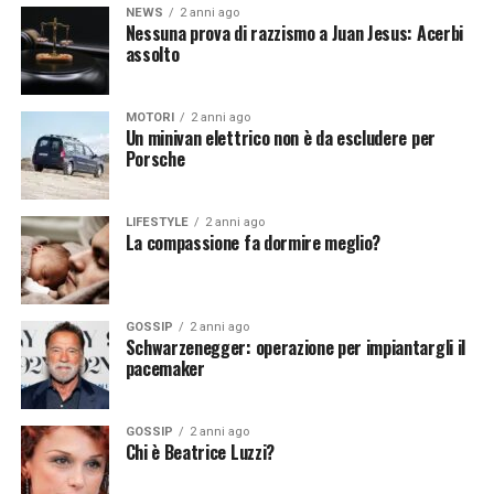
NEWS
2 anni ago
spaziale, delle telecomunicazioni e dell’osservazione
Nessuna prova di razzismo a Juan Jesus: Acerbi
della Terra. Tuttavia, è fondamentale affrontare le sfide
assolto
tecniche, etiche e legali associate a questa convergenza.
Con una corretta gestione e un’attenta considerazione
MOTORI
2 anni ago
degli impatti, l’IA potrebbe trasformare radicalmente il
Un minivan elettrico non è da escludere per
settore spaziale, portando a nuove scoperte e benefici
Porsche
per l’umanità.
LIFESTYLE
2 anni ago
La compassione fa dormire meglio?
[fonte immagine: https://pixabay.com/it/photos/terra-
spazio-satelliti-monitoraggio-79533/]
GOSSIP
2 anni ago
Schwarzenegger: operazione per impiantargli il
pacemaker
Continua a leggere su atuttonotizie.it
GOSSIP
2 anni ago
Vuoi essere sempre aggiornato e ricevere le principali
Chi è Beatrice Luzzi?
notizie del giorno?
Iscriviti alla nostra Newsletter