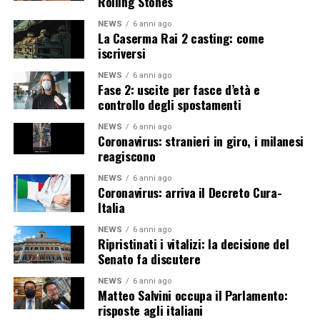
Rolling Stones
NEWS
6 anni ago
La Caserma Rai 2 casting: come
iscriversi
NEWS
6 anni ago
Fase 2: uscite per fasce d’età e
controllo degli spostamenti
NEWS
6 anni ago
Coronavirus: stranieri in giro, i milanesi
reagiscono
NEWS
6 anni ago
Coronavirus: arriva il Decreto Cura-
Italia
NEWS
6 anni ago
Ripristinati i vitalizi: la decisione del
Senato fa discutere
NEWS
6 anni ago
Matteo Salvini occupa il Parlamento:
risposte agli italiani