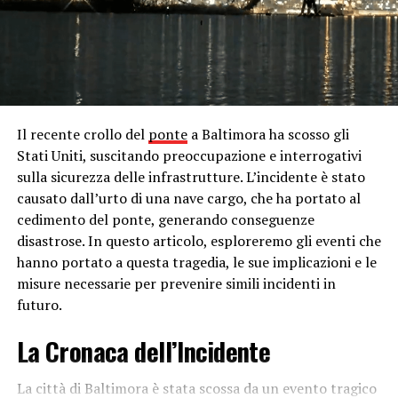
importanti della Serie A italiana. Durante la partita, si è
verificato un alterco tra Juan Jesus e Francesco Acerbi,
che ha attirato l’attenzione degli spettatori e dei media.
In seguito alla partita, sono emerse voci secondo cui
Acerbi avrebbe rivolto insulti razzisti a Juan Jesus
durante l’incontro. Queste accuse hanno
immediatamente scatenato una forte reazione da parte
Il recente crollo del
ponte
a Baltimora ha scosso gli
dell’opinione pubblica e dei dirigenti sportivi, che hanno
Stati Uniti, suscitando preoccupazione e interrogativi
chiesto un’indagine approfondita sull’incidente.
sulla sicurezza delle infrastrutture. L’incidente è stato
causato dall’urto di una nave cargo, che ha portato al
Le autorità competenti hanno avviato un’indagine
cedimento del ponte, generando conseguenze
immediata per fare chiarezza sulla situazione. Sono stati
disastrose. In questo articolo, esploreremo gli eventi che
interpellati arbitri, giocatori e testimoni oculari
hanno portato a questa tragedia, le sue implicazioni e le
presenti durante la partita al fine di raccogliere prove e
misure necessarie per prevenire simili incidenti in
testimonianze utili per stabilire la verità. Tuttavia,
futuro.
nonostante gli sforzi profusi, non è emerso alcun
elemento che confermasse le accuse di comportamento
La Cronaca dell’Incidente
razzista da parte di Acerbi. Le testimonianze raccolte
non hanno fornito alcun riscontro sostanziale alle
La città di Baltimora è stata scossa da un evento tragico