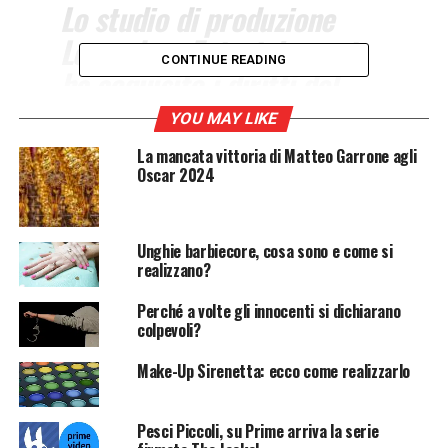
Lo studio di produzione
Legendary Entertainment
CONTINUE READING
ha acquisito i diritti del
marchio “Street Fighter”.
YOU MAY LIKE
Sono in cantiere nuovi film
La mancata vittoria di Matteo Garrone agli
e serie tv.
Oscar 2024
La casa di produzione
Legendary Entertainment
si è
Unghie barbiecore, cosa sono e come si
assicurata una
licenza esclusiva
per i
diritti
realizzano?
cinematografici e televisivi live-action
per “Street
Perché a volte gli innocenti si dichiarano
Fighter”, l’iconica
saga di videogiochi
sviluppata da
colpevoli?
Capcom
. Tra i progetti dello studio di produzione vi
sono
nuovi film
e
serie tv
.
Make-Up Sirenetta: ecco come realizzarlo
Street Fighter, in cantiere una
Pesci Piccoli, su Prime arriva la serie