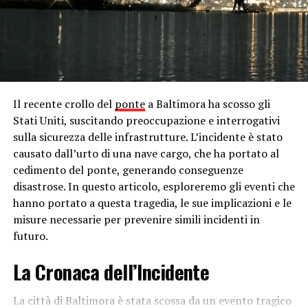
importanti della Serie A italiana. Durante la partita, si è
verificato un alterco tra Juan Jesus e Francesco Acerbi,
che ha attirato l’attenzione degli spettatori e dei media.
In seguito alla partita, sono emerse voci secondo cui
Acerbi avrebbe rivolto insulti razzisti a Juan Jesus
durante l’incontro. Queste accuse hanno
immediatamente scatenato una forte reazione da parte
Il recente crollo del
ponte
a Baltimora ha scosso gli
dell’opinione pubblica e dei dirigenti sportivi, che hanno
Stati Uniti, suscitando preoccupazione e interrogativi
chiesto un’indagine approfondita sull’incidente.
sulla sicurezza delle infrastrutture. L’incidente è stato
causato dall’urto di una nave cargo, che ha portato al
Le autorità competenti hanno avviato un’indagine
cedimento del ponte, generando conseguenze
immediata per fare chiarezza sulla situazione. Sono stati
disastrose. In questo articolo, esploreremo gli eventi che
interpellati arbitri, giocatori e testimoni oculari
hanno portato a questa tragedia, le sue implicazioni e le
presenti durante la partita al fine di raccogliere prove e
misure necessarie per prevenire simili incidenti in
testimonianze utili per stabilire la verità. Tuttavia,
futuro.
nonostante gli sforzi profusi, non è emerso alcun
elemento che confermasse le accuse di comportamento
La Cronaca dell’Incidente
razzista da parte di Acerbi. Le testimonianze raccolte
non hanno fornito alcun riscontro sostanziale alle
La città di Baltimora è stata scossa da un evento tragico