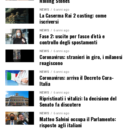
Rolling Stones
NEWS
6 anni ago
La Caserma Rai 2 casting: come
iscriversi
NEWS
6 anni ago
Fase 2: uscite per fasce d’età e
controllo degli spostamenti
NEWS
6 anni ago
Coronavirus: stranieri in giro, i milanesi
reagiscono
NEWS
6 anni ago
Coronavirus: arriva il Decreto Cura-
Italia
NEWS
6 anni ago
Ripristinati i vitalizi: la decisione del
Senato fa discutere
NEWS
6 anni ago
Matteo Salvini occupa il Parlamento:
risposte agli italiani