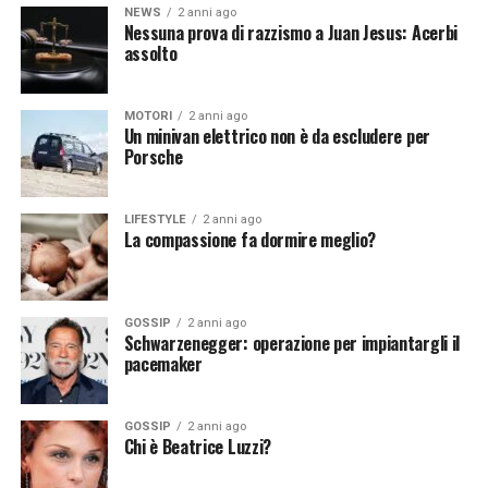
NEWS
2 anni ago
spaziale, delle telecomunicazioni e dell’osservazione
Nessuna prova di razzismo a Juan Jesus: Acerbi
della Terra. Tuttavia, è fondamentale affrontare le sfide
assolto
tecniche, etiche e legali associate a questa convergenza.
Con una corretta gestione e un’attenta considerazione
MOTORI
2 anni ago
degli impatti, l’IA potrebbe trasformare radicalmente il
Un minivan elettrico non è da escludere per
settore spaziale, portando a nuove scoperte e benefici
Porsche
per l’umanità.
LIFESTYLE
2 anni ago
La compassione fa dormire meglio?
[fonte immagine: https://pixabay.com/it/photos/terra-
spazio-satelliti-monitoraggio-79533/]
GOSSIP
2 anni ago
Schwarzenegger: operazione per impiantargli il
pacemaker
Continua a leggere su atuttonotizie.it
GOSSIP
2 anni ago
Vuoi essere sempre aggiornato e ricevere le principali
Chi è Beatrice Luzzi?
notizie del giorno?
Iscriviti alla nostra Newsletter