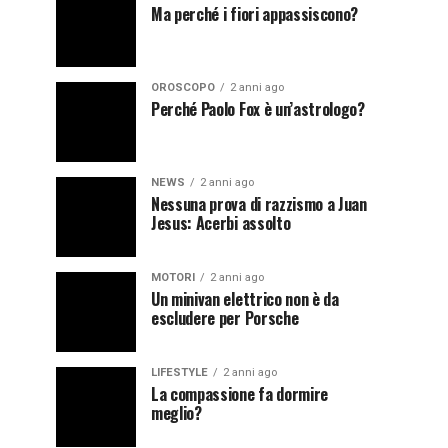
Ma perché i fiori appassiscono?
OROSCOPO
2 anni ago
Perché Paolo Fox è un’astrologo?
NEWS
2 anni ago
Nessuna prova di razzismo a Juan
Jesus: Acerbi assolto
MOTORI
2 anni ago
Un minivan elettrico non è da
escludere per Porsche
LIFESTYLE
2 anni ago
La compassione fa dormire
meglio?