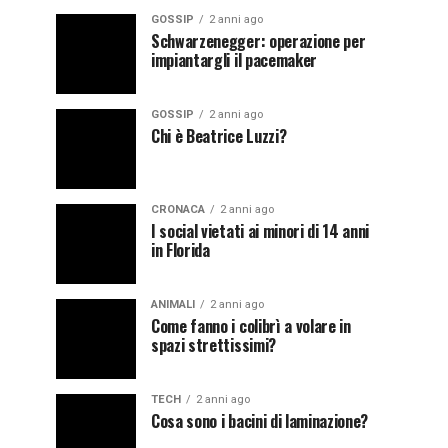
GOSSIP
2 anni ago
Schwarzenegger: operazione per
impiantargli il pacemaker
GOSSIP
2 anni ago
Chi è Beatrice Luzzi?
CRONACA
2 anni ago
I social vietati ai minori di 14 anni
in Florida
ANIMALI
2 anni ago
Come fanno i colibrì a volare in
spazi strettissimi?
TECH
2 anni ago
Cosa sono i bacini di laminazione?