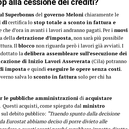
p alla cessione dei crediti?
ul Superbonus
del
governo Meloni
chiaramente le
 dl
certifica lo
stop totale a sconto in fattura e
re che d’ora in avanti i lavori andranno pagati. Per i
nuovi
da della
detrazione d’imposta
, non sarà più possibile
ttura. Il
blocco
non riguarda però i lavori già avviati. I
adottato la
delibera assembleare sull’esecuzione dei
azione di Inizio Lavori Asseverata
(Cila) potranno
 di imposta
e quindi
eseguire le opere senza costi
.
overno salva lo
sconto in fattura
solo per chi ha
er le pubbliche amministrazioni
di
acquistare
. Questi acquisti, come spiegato dal
ministro
 sul debito pubblico:
“Traendo spunto dalla decisione
a Eurostat abbiamo deciso di porre divieto alle