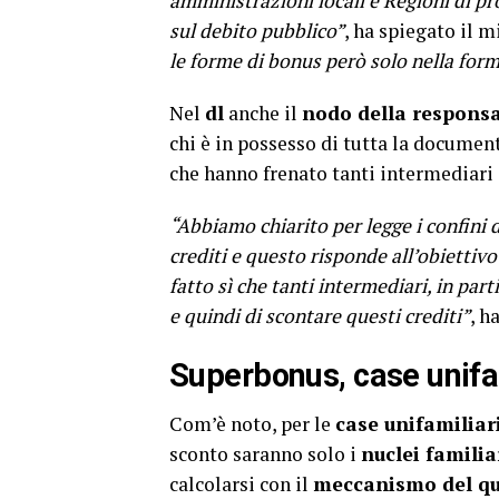
amministrazioni locali e Regioni di p
sul debito pubblico”
, ha spiegato il m
le forme di bonus però solo nella form
Nel
dl
anche il
nodo della responsab
chi è in possesso di tutta la document
che hanno frenato tanti intermediari d
“Abbiamo chiarito per legge i confini d
crediti e questo risponde all’obiettivo
fatto sì che tanti intermediari, in par
e quindi di scontare questi crediti”
, h
Superbonus, case unifa
Com’è noto, per le
case unifamiliar
sconto saranno solo i
nuclei familia
calcolarsi con il
meccanismo del qu