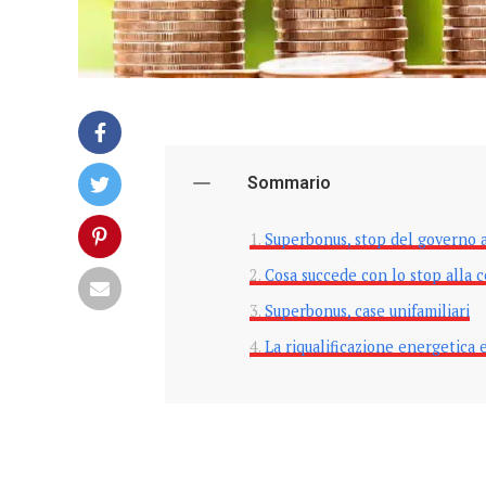
Sommario
Superbonus, stop del governo a
Cosa succede con lo stop alla c
Superbonus, case unifamiliari
La riqualificazione energetica e