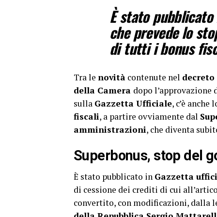
È stato pubblicato 
che prevede lo stop
di tutti i bonus fis
Tra le
novità
contenute nel
decreto 
della Camera
dopo l’approvazione 
sulla
Gazzetta Ufficiale
, c’è anche 
fiscali
, a partire ovviamente dal
Sup
amministrazioni
, che diventa subi
Superbonus, stop del g
È stato pubblicato in
Gazzetta uffic
di cessione dei crediti di cui all’arti
convertito, con modificazioni, dalla l
della Repubblica Sergio Mattarel