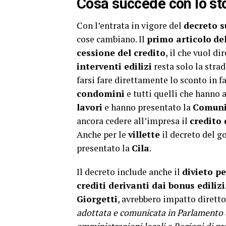
Cosa succede con lo sto
Con l’entrata in vigore del
decreto s
cose cambiano. Il
primo articolo
del
cessione del credito
, il che vuol di
interventi edilizi
resta solo la stra
farsi fare direttamente lo sconto in fa
condomini
e tutti quelli che hanno 
lavori
e hanno presentato la
Comunic
ancora cedere all’impresa il
credito
Anche per le
villette
il decreto del g
presentato la
Cila
.
Il decreto include anche il
divieto p
crediti derivanti dai bonus edilizi
Giorgetti
, avrebbero impatto diretto
adottata e comunicata in Parlamento d