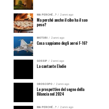
MA PERCHÉ...?
2 anni ago
Ma perché anche il cibo ha il suo
peso?
MOTORI
2 anni ago
Cosa sappiamo degli aerei F-16?
GOSSIP
2 anni ago
La cantante Elodie
OROSCOPO
2 anni ago
Le prospettive del segno della
Bilancia nel 2024
MA PERCHÉ...?
2 anni ago