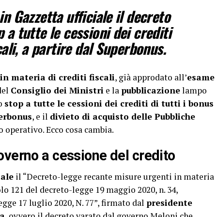
in Gazzetta ufficiale il decreto
 a tutte le cessioni dei crediti
cali, a partire dal Superbonus.
in materia di crediti fiscali
, già approdato all’
esame
del
Consiglio dei Ministri
e la
pubblicazione
lampo
lo
stop a tutte le cessioni dei crediti di tutti i bonus
erbonus
, e il
divieto di acquisto delle Pubbliche
to operativo. Ecco cosa cambia.
overno a cessione del credito
iale
il “Decreto-legge recante misure urgenti in materia
colo 121 del decreto-legge 19 maggio 2020, n. 34,
egge 17 luglio 2020, N. 77”, firmato dal
presidente
la
, ovvero il decreto varato dal governo Meloni che