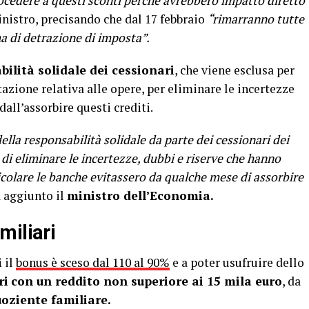
rocedere a questi sconti perché avrebbero impatto diretto
inistro, precisando che dal 17 febbraio
“rimarranno tutte
a di detrazione di imposta”.
ilità solidale dei cessionari
, che viene esclusa per
azione relativa alle opere, per eliminare le incertezze
all’assorbire questi crediti.
ella responsabilità solidale da parte dei cessionari dei
 di eliminare le incertezze, dubbi e riserve che hanno
ticolare le banche evitassero da qualche mese di assorbire
a aggiunto il
ministro dell’Economia.
miliari
i
il
bonus è sceso dal 110 al 90%
e a poter usufruire dello
ri
con un reddito non superiore ai 15 mila euro
, da
oziente familiare.