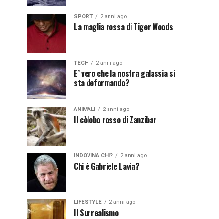
SPORT
2 anni ago
La maglia rossa di Tiger Woods
TECH
2 anni ago
E’ vero che la nostra galassia si
sta deformando?
ANIMALI
2 anni ago
Il còlobo rosso di Zanzibar
INDOVINA CHI?
2 anni ago
Chi è Gabriele Lavia?
LIFESTYLE
2 anni ago
Il Surrealismo