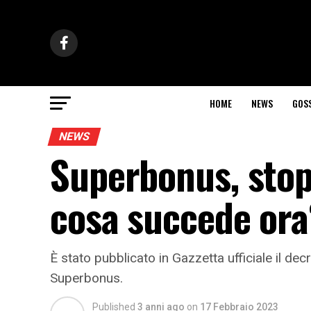
HOME
NEWS
GOS
NEWS
Superbonus, stop 
cosa succede ora
È stato pubblicato in Gazzetta ufficiale il decr
Superbonus.
Published
3 anni ago
on
17 Febbraio 2023