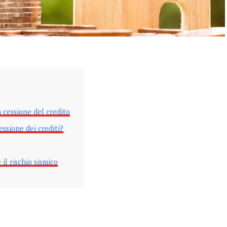
 cessione del credito
essione dei crediti?
 il rischio sismico