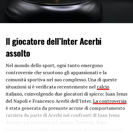
venivano mostrate delle clip del loro matrimonio
registrato. La cerimonia veniva poi giudicata da un team
di esperti truccatori, stilisti e parrucchieri, che davano la
loro opinione sull’evento.
Il giocatore dell’Inter Acerbi
Il programma trae ispirazione dall’omonimo film di e
con
Ingmar Bergman
, che raccontava di una coppia di
assolto
futuri sposi seguita nel corso delle fasi di preparazione
della cerimonia fino al giorno del sì.
Nel mondo dello sport, ogni tanto emergono
controversie che scuotono gli appassionati e la
Anna Tatangelo conduttrice
comunità sportiva nel suo complesso. Una di queste
situazioni si è verificata recentemente nel
calcio
La cantante ed ex compagna di
Gigi D’Alessio
non è
italiano, coinvolgendo due giocatori di spicco: Juan Jesus
nuova al contesto televisivo. Spesso ospite in tv, ha
del Napoli e Francesco Acerbi dell’Inter.
La controversia
ricoperto anche il ruolo di giudice di “X Factor” e “All
è stata generata da presunte accuse di comportamento
Togheter Now” e affiancato, nel 2016,
Carlo Conti
nella
razzista da parte di Acerbi nei confronti di Juan Jesus
conduzione della trasmissione di
Rai 1
“I migliori anni”.
durante un incontro sul campo. Tuttavia, dopo
Tuttavia, è la prima volta che le viene assegnato un
un’attenta indagine, nessuna prova di razzismo a Juan
programma tutto suo.