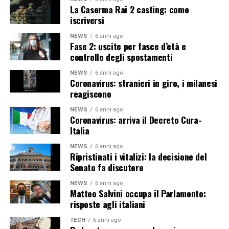
La Caserma Rai 2 casting: come
iscriversi
NEWS
6 anni ago
Fase 2: uscite per fasce d’età e
controllo degli spostamenti
NEWS
6 anni ago
Coronavirus: stranieri in giro, i milanesi
reagiscono
NEWS
6 anni ago
Coronavirus: arriva il Decreto Cura-
Italia
NEWS
6 anni ago
Ripristinati i vitalizi: la decisione del
Senato fa discutere
NEWS
6 anni ago
Matteo Salvini occupa il Parlamento:
risposte agli italiani
TECH
6 anni ago