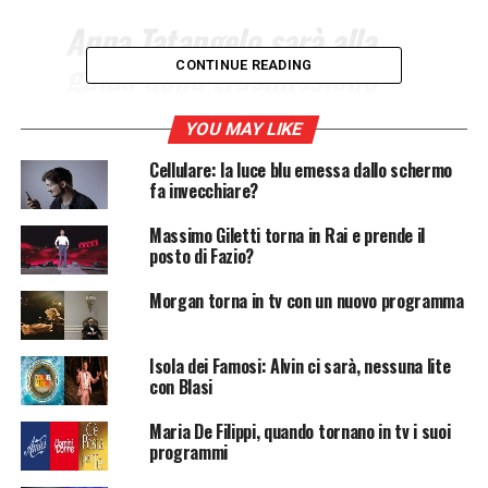
Anna Tatangelo sarà alla
guida della trasmissione
CONTINUE READING
“Scene da un matrimonio”
YOU MAY LIKE
che andrà in onda su Canale
Cellulare: la luce blu emessa dallo schermo
5 la domenica pomeriggio a
fa invecchiare?
partire dalla prossima
Massimo Giletti torna in Rai e prende il
stagione televisiva.
posto di Fazio?
Morgan torna in tv con un nuovo programma
Anna Tatangelo
alla guida di un programma
domenicale su
Mediaset
dalla prossima stagione.
Isola dei Famosi: Alvin ci sarà, nessuna lite
L’indiscrezione lanciata dal sito
davidemaggio.it
trova
con Blasi
conferma dopo la
conferenza stampa di
presentazione dei palinsesti Mediaset 2021-2022
,
Maria De Filippi, quando tornano in tv i suoi
tenutasi oggi, 1° luglio.
programmi