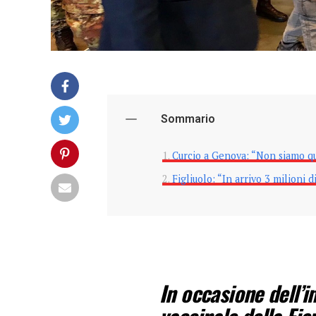
Sommario
Curcio a Genova: “Non siamo qui
Figliuolo: “In arrivo 3 milioni d
In occasione dell’