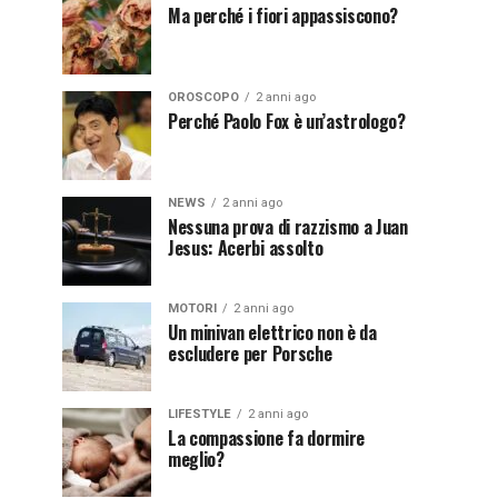
Ma perché i fiori appassiscono?
OROSCOPO
2 anni ago
Perché Paolo Fox è un’astrologo?
NEWS
2 anni ago
Nessuna prova di razzismo a Juan
Jesus: Acerbi assolto
MOTORI
2 anni ago
Un minivan elettrico non è da
escludere per Porsche
LIFESTYLE
2 anni ago
La compassione fa dormire
meglio?