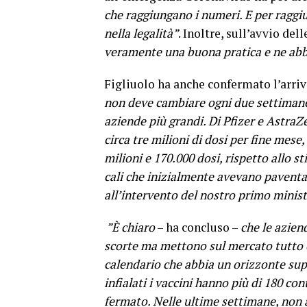
che raggiungano i numeri. E per raggiu
nella legalità”
. Inoltre, sull’avvio del
veramente una buona pratica e ne abb
Figliuolo ha anche confermato l’arri
non deve cambiare ogni due settimane
aziende più grandi. Di Pfizer e AstraZe
circa tre milioni di dosi per fine mese
milioni e 170.000 dosi, rispetto allo st
cali che inizialmente avevano paventat
all’intervento del nostro primo minis
”È chiaro
– ha concluso –
che le azien
scorte ma mettono sul mercato tutto c
calendario che abbia un orizzonte sup
infialati i vaccini hanno più di 180 con
fermato. Nelle ultime settimane, non 