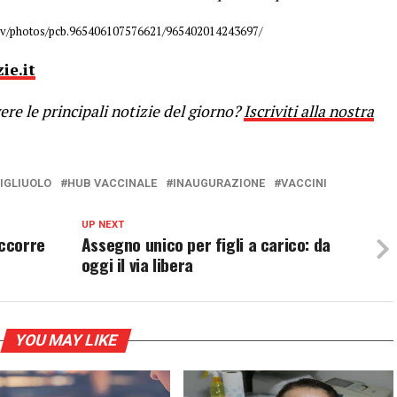
ov/photos/pcb.965406107576621/965402014243697/
ie.it
re le principali notizie del giorno?
Iscriviti alla nostra
FIGLIUOLO
HUB VACCINALE
INAUGURAZIONE
VACCINI
UP NEXT
ccorre
Assegno unico per figli a carico: da
oggi il via libera
YOU MAY LIKE