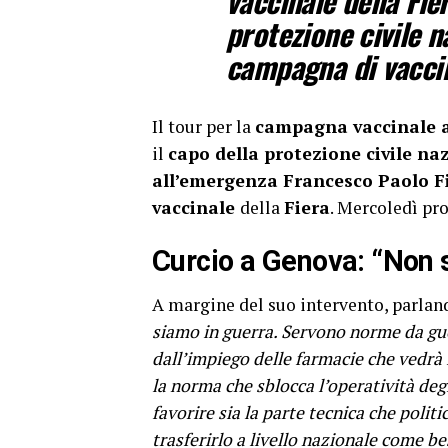
vaccinale della Fie
protezione civile n
campagna di vaccina
Il tour per la
campagna vaccinale a
il
capo della protezione civile na
all’emergenza Francesco Paolo Fi
vaccinale
della
Fiera
. Mercoledì pr
Curcio a Genova: “Non s
A margine del suo intervento, parlan
siamo in guerra. Servono norme da guer
dall’impiego delle farmacie che vedrà 
la norma che sblocca l’operatività degl
favorire sia la parte tecnica che politi
trasferirlo a livello nazionale come be