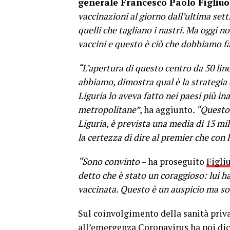
generale Francesco Paolo Figliuo
vaccinazioni al giorno dall’ultima set
quelli che tagliano i nastri. Ma oggi 
vaccini e questo è ciò che dobbiamo fa
“L’apertura di questo centro da 50 line
abbiamo, dimostra qual è la strategia 
Liguria lo aveva fatto nei paesi più in
metropolitane”
, ha aggiunto
. “Questo
Liguria, è prevista una media di 13 mil
la certezza di dire al premier che con 
“Sono convinto
– ha proseguito
Figli
detto che è stato un coraggioso: lui h
vaccinata. Questo è un auspicio ma so
Sul coinvolgimento della sanità priv
all’emergenza Coronavirus ha poi di