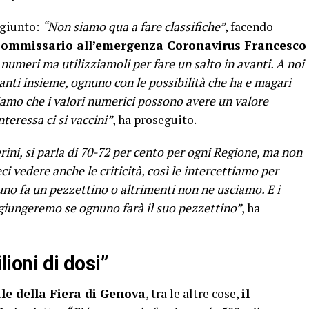
ggiunto:
“Non siamo qua a fare classifiche”
, facendo
ommissario all’emergenza Coronavirus Francesco
umeri ma utilizziamoli per fare un salto in avanti. A noi
anti insieme, ognuno con le possibilità che ha e magari
amo che i valori numerici possono avere un valore
nteressa ci si vaccini”
, ha proseguito.
ni, si parla di 70-72 per cento per ogni Regione, ma non
ci vedere anche le criticità, così le intercettiamo per
uno fa un pezzettino o altrimenti non ne usciamo. E i
ggiungeremo se ognuno farà il suo pezzettino”
, ha
lioni di dosi”
le della Fiera di Genova
, tra le altre cose,
il