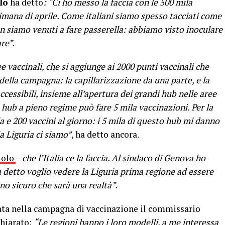
lo
ha detto
: “Ci ho messo la faccia con le 500 mila
timana di aprile. Come italiani siamo spesso tacciati come
non siamo venuti a fare passerella: abbiamo visto inoculare
re”.
e vaccinali, che si aggiunge ai 2000 punti vaccinali che
della campagna: la capillarizzazione da una parte, e la
accessibili, insieme all’apertura dei grandi hub nelle aree
 hub a pieno regime può fare 5 mila vaccinazioni. Per la
a e 200 vaccini al giorno: i 5 mila di questo hub mi danno
la Liguria ci siamo”
, ha detto ancora.
uolo
–
che l’Italia ce la faccia. Al sindaco di Genova ho
a detto voglio vedere la Liguria prima regione ad essere
no sicuro che sarà una realtà”.
ata nella campagna di vaccinazione il commissario
chiarato:
“Le regioni hanno i loro modelli, a me interessa