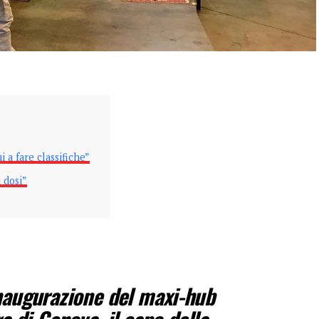
 a fare classifiche”
i dosi”
inaugurazione del maxi-hub