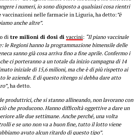
ngere i numeri, io sono disposto a qualsiasi cosa rientri
le vaccinazioni nelle farmacie in Liguria, ha detto:
”è
iamo anche altre”.
vo di
tre milioni di dosi di
vaccini
:
“Il piano vaccinale
: le Regioni hanno la programmazione bimensile delle
neca sanno già cosa arriva fino a fine aprile. Confermo i
, che ci porteranno a un totale da inizio campagna di 14
imato iniziale di 15,6 milioni, ma che è di più rispetto ai
o le aziende. E di questo ritengo si debba dare atto
tro”
, ha detto.
de produttrici, che si stanno allineando, non lavorano con
iò che producono. Hanno difficoltà oggettive a dare un
eriore alle due settimane. Anche perché, una volta
trolli e se uno non va a buon fine, tutto il lotto viene
abbiamo avuto alcun ritardo di questo tipo”
.