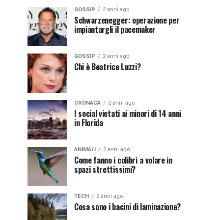
GOSSIP
2 anni ago
Schwarzenegger: operazione per
impiantargli il pacemaker
GOSSIP
2 anni ago
Chi è Beatrice Luzzi?
CRONACA
2 anni ago
I social vietati ai minori di 14 anni
in Florida
ANIMALI
2 anni ago
Come fanno i colibrì a volare in
spazi strettissimi?
TECH
2 anni ago
Cosa sono i bacini di laminazione?