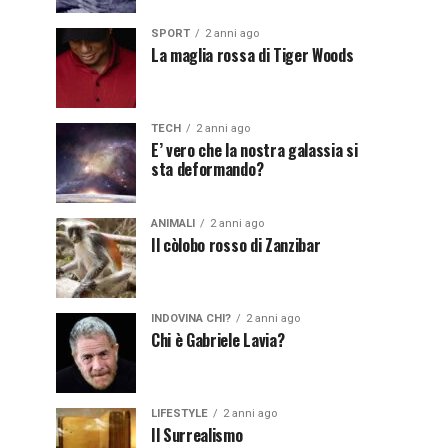
SPORT
2 anni ago
La maglia rossa di Tiger Woods
TECH
2 anni ago
E’ vero che la nostra galassia si
sta deformando?
ANIMALI
2 anni ago
Il còlobo rosso di Zanzibar
INDOVINA CHI?
2 anni ago
Chi è Gabriele Lavia?
LIFESTYLE
2 anni ago
Il Surrealismo