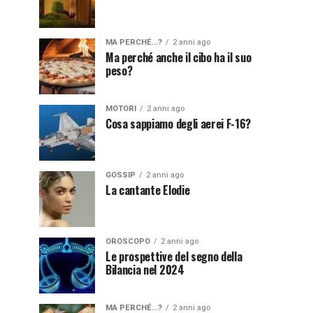
MA PERCHÉ...?
2 anni ago
Ma perché anche il cibo ha il suo
peso?
MOTORI
2 anni ago
Cosa sappiamo degli aerei F-16?
GOSSIP
2 anni ago
La cantante Elodie
OROSCOPO
2 anni ago
Le prospettive del segno della
Bilancia nel 2024
MA PERCHÉ...?
2 anni ago