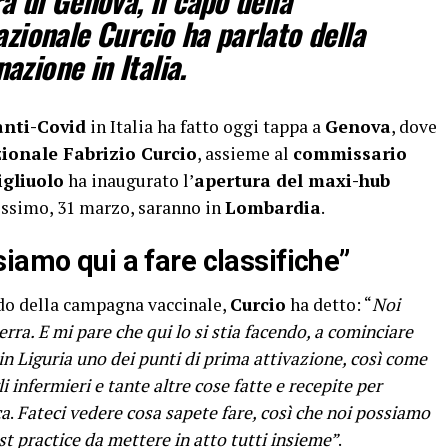
ra di Genova, il capo della
azionale Curcio ha parlato della
zione in Italia.
nti-Covid
in Italia ha fatto oggi tappa a
Genova
, dove
zionale Fabrizio Curcio
, assieme al
commissario
gliuolo
ha inaugurato l’
apertura del maxi-hub
ossimo, 31 marzo, saranno in
Lombardia
.
iamo qui a fare classifiche”
do della campagna vaccinale,
Curcio
ha detto: “
Noi
ra. E mi pare che qui lo si stia facendo, a cominciare
in Liguria uno dei punti di prima attivazione, così come
i infermieri e tante altre cose fatte e recepite per
ca
.
Fateci vedere cosa sapete fare, così che noi possiamo
st practice da mettere in atto tutti insieme”
.