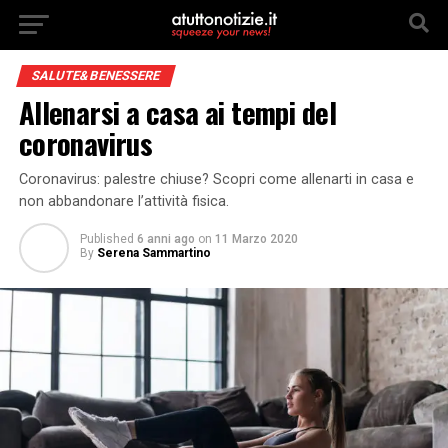
SALUTE&BENESSERE
Allenarsi a casa ai tempi del
coronavirus
Coronavirus: palestre chiuse? Scopri come allenarti in casa e
non abbandonare l’attività fisica.
Published
6 anni ago
on
11 Marzo 2020
By
Serena Sammartino