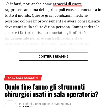
DON'T MISS
Gli infarti, noti anche come
attacchi di cuore
,
Prodotti disinfettanti: quali sono le alternative
rappresentano una delle principali cause di mortalità in
dell’amuchina?
tutto il mondo. Queste gravi condizioni mediche
possono colpire improvvisamente e avere conseguenze
devastanti sulla salute di una persona. Comprendere le
cause e i fattori di rischio associati agli infarti è
fondamentale per prevenirli efficacemente e
proteggere la salute del cuore. In questo articolo,
esamineremo attentamente da cosa dipendono gli
infarti, esplorando le cause sottostanti, i fattori di
CONTINUE READING
rischio e le strategie di prevenzione.
Cause degli Infarti:
SALUTE&BENESSERE
Gli infarti si verificano quando il flusso sanguigno verso
Quale fine fanno gli strumenti
una parte del cuore viene interrotto, spesso a causa
chirurgici usati in sala operatoria?
dell’occlusione di una delle arterie coronarie. Le
principali cause di questo blocco includono:
Published
2 anni ago
on
27 Marzo 2024