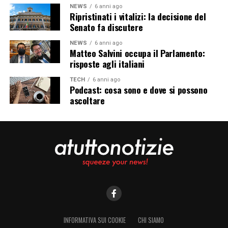
NEWS
6 anni ago
Ripristinati i vitalizi: la decisione del
Senato fa discutere
NEWS
6 anni ago
Matteo Salvini occupa il Parlamento:
risposte agli italiani
TECH
6 anni ago
Podcast: cosa sono e dove si possono
ascoltare
INFORMATIVA SUI COOKIE
CHI SIAMO