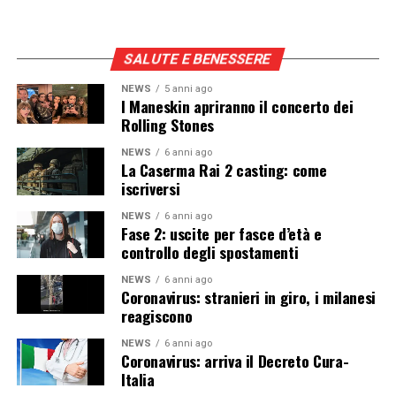
SALUTE E BENESSERE
NEWS
5 anni ago
I Maneskin apriranno il concerto dei
Rolling Stones
NEWS
6 anni ago
La Caserma Rai 2 casting: come
iscriversi
NEWS
6 anni ago
Fase 2: uscite per fasce d’età e
controllo degli spostamenti
NEWS
6 anni ago
Coronavirus: stranieri in giro, i milanesi
reagiscono
NEWS
6 anni ago
Coronavirus: arriva il Decreto Cura-
Italia