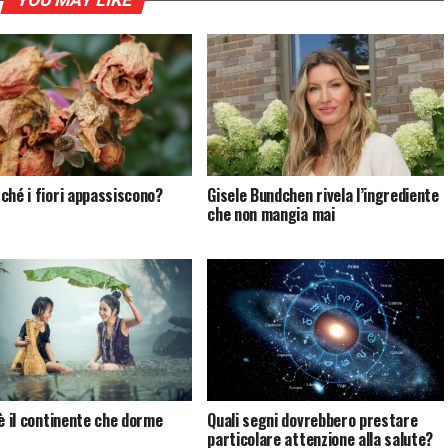
YOU MAY LIKE
ché i fiori appassiscono?
Gisele Bundchen rivela l’ingrediente
che non mangia mai
 è il continente che dorme
Quali segni dovrebbero prestare
particolare attenzione alla salute?