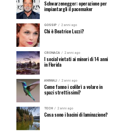
Schwarzenegger: operazione per
impiantargli il pacemaker
GOSSIP
2 anni ago
Chi è Beatrice Luzzi?
CRONACA
2 anni ago
I social vietati ai minori di 14 anni
in Florida
ANIMALI
2 anni ago
Come fanno i colibrì a volare in
spazi strettissimi?
TECH
2 anni ago
Cosa sono i bacini di laminazione?