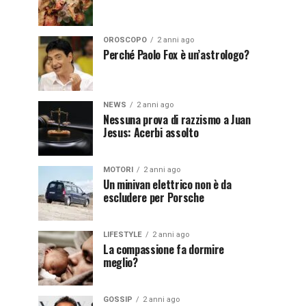
OROSCOPO
2 anni ago
Perché Paolo Fox è un’astrologo?
NEWS
2 anni ago
Nessuna prova di razzismo a Juan
Jesus: Acerbi assolto
MOTORI
2 anni ago
Un minivan elettrico non è da
escludere per Porsche
LIFESTYLE
2 anni ago
La compassione fa dormire
meglio?
GOSSIP
2 anni ago