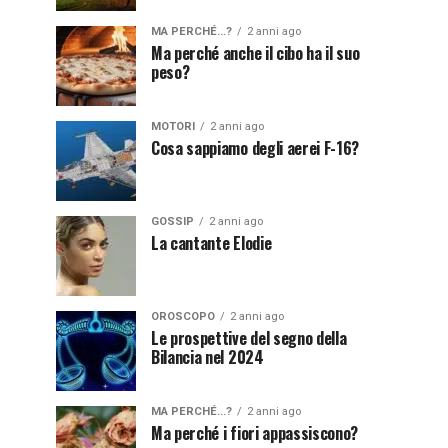
MA PERCHÉ...?
2 anni ago
Ma perché anche il cibo ha il suo
peso?
MOTORI
2 anni ago
Cosa sappiamo degli aerei F-16?
GOSSIP
2 anni ago
La cantante Elodie
OROSCOPO
2 anni ago
Le prospettive del segno della
Bilancia nel 2024
MA PERCHÉ...?
2 anni ago
Ma perché i fiori appassiscono?