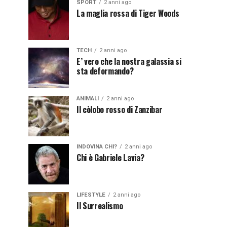
SPORT
2 anni ago
La maglia rossa di Tiger Woods
TECH
2 anni ago
E’ vero che la nostra galassia si
sta deformando?
ANIMALI
2 anni ago
Il còlobo rosso di Zanzibar
INDOVINA CHI?
2 anni ago
Chi è Gabriele Lavia?
LIFESTYLE
2 anni ago
Il Surrealismo