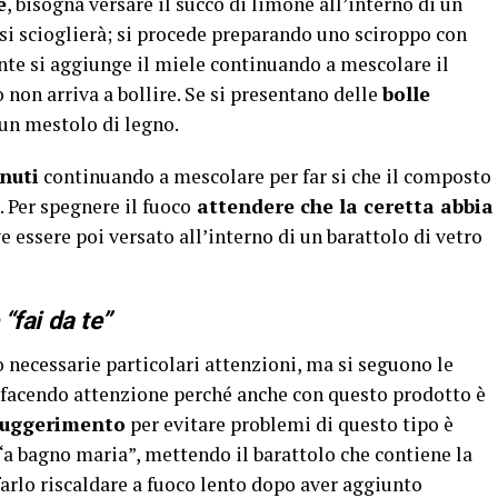
e
, bisogna versare il succo di limone all’interno di un
si scioglierà; si procede preparando uno sciroppo con
te si aggiunge il miele continuando a mescolare il
non arriva a bollire. Se si presentano delle
bolle
un mestolo di legno.
nuti
continuando a mescolare per far si che il composto
. Per spegnere il fuoco
attendere che la ceretta abbia
e essere poi versato all’interno di un barattolo di vetro
 “fai da te”
o necessarie particolari attenzioni, ma si seguono le
, facendo attenzione perché anche con questo prodotto è
suggerimento
per evitare problemi di questo tipo è
 “a bagno maria”, mettendo il barattolo che contiene la
farlo riscaldare a fuoco lento dopo aver aggiunto