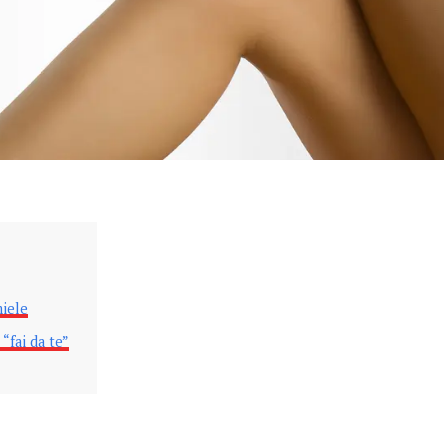
miele
 “fai da te”