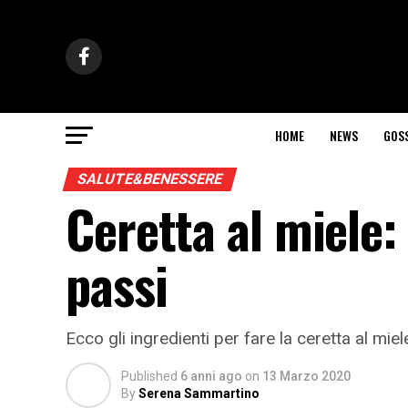
HOME
NEWS
GOS
SALUTE&BENESSERE
Ceretta al miele:
passi
Ecco gli ingredienti per fare la ceretta al mie
Published
6 anni ago
on
13 Marzo 2020
By
Serena Sammartino