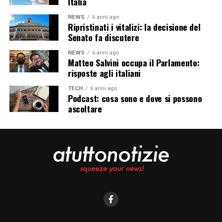
Italia
NEWS
6 anni ago
Ripristinati i vitalizi: la decisione del
Senato fa discutere
NEWS
6 anni ago
Matteo Salvini occupa il Parlamento:
risposte agli italiani
TECH
6 anni ago
Podcast: cosa sono e dove si possono
ascoltare