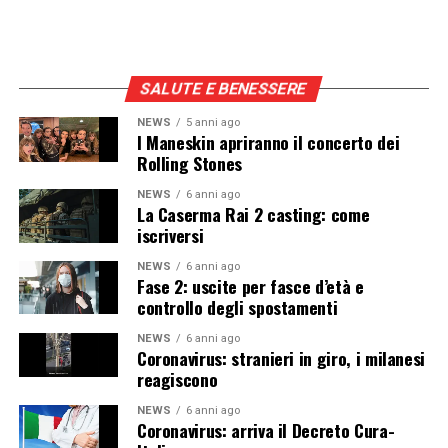
SALUTE E BENESSERE
NEWS
5 anni ago
I Maneskin apriranno il concerto dei
Rolling Stones
NEWS
6 anni ago
La Caserma Rai 2 casting: come
iscriversi
NEWS
6 anni ago
Fase 2: uscite per fasce d’età e
controllo degli spostamenti
NEWS
6 anni ago
Coronavirus: stranieri in giro, i milanesi
reagiscono
NEWS
6 anni ago
Coronavirus: arriva il Decreto Cura-