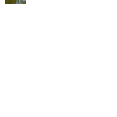
valutazione e un trattamento più specifico. Con le cure
adeguate, è possibile ottenere sollievo dai sintomi delle
ragadi e ripristinare la
salute
della pelle.
[fonte immagine: https://pixabay.com/it/photos/mani-
vecchio-vecchiaia-anziano-2906458/]
Continua a leggere su atuttonotizie.it
Vuoi essere sempre aggiornato e ricevere le principali
notizie del giorno?
Iscriviti alla nostra Newsletter