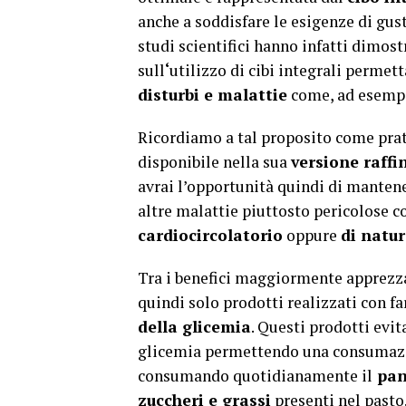
anche a soddisfare le esigenze di gus
studi scientifici hanno infatti dimos
sull
‘
utilizzo di cibi integrali permet
disturbi e malattie
come, ad esempi
Ricordiamo a tal proposito come pra
disponibile nella sua
versione raffi
avrai l’opportunità quindi di mantene
altre malattie piuttosto pericolose 
cardiocircolatorio
oppure
di natu
Tra i benefici maggiormente apprezz
quindi solo prodotti realizzati con far
della glicemia
. Questi prodotti evit
glicemia permettendo una consumazion
consumando quotidianamente il
pan
zuccheri e grassi
presenti nel pasto.