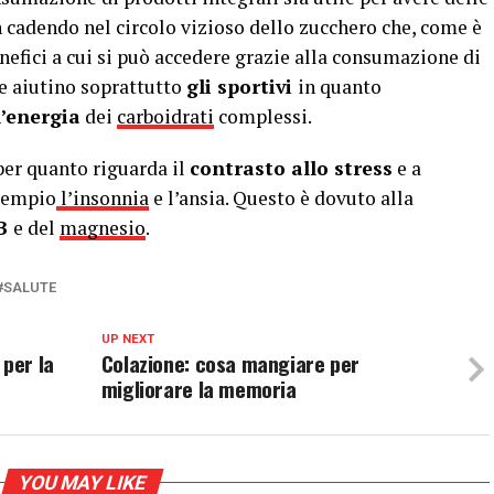
 cadendo nel circolo vizioso dello zucchero che, come è
enefici a cui si può accedere grazie alla consumazione di
me aiutino soprattutto
gli sportivi
in quanto
l’energia
dei
carboidrati
complessi.
per quanto riguarda il
contrasto allo stress
e a
esempio
l’insonnia
e l’ansia. Questo è dovuto alla
 B
e del
magnesio
.
SALUTE
UP NEXT
 per la
Colazione: cosa mangiare per
migliorare la memoria
YOU MAY LIKE