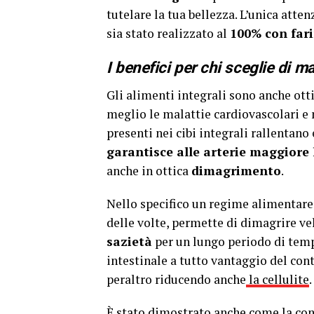
tutelare la tua bellezza. L’unica atten
sia stato realizzato al
100% con fari
I benefici per chi sceglie di m
Gli alimenti integrali sono anche otti
meglio le malattie cardiovascolari e 
presenti nei cibi integrali rallentano
garantisce alle arterie maggiore l
anche in ottica
dimagrimento
.
Nello specifico un regime alimentare
delle volte, permette di dimagrire v
sazietà
per un lungo periodo di tempo.
intestinale a tutto vantaggio del con
peraltro riducendo anche
la cellulite
.
È stato dimostrato anche come la cons