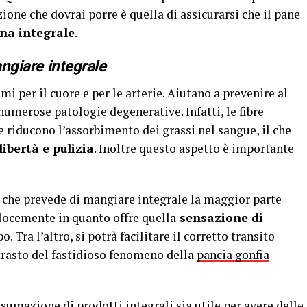
zione che dovrai porre è quella di assicurarsi che il pane
na integrale
.
angiare integrale
mi per il cuore e per le arterie. Aiutano a prevenire al
numerose patologie degenerative. Infatti, le fibre
 e riducono l’assorbimento dei grassi nel sangue, il che
ibertà e pulizia
. Inoltre questo aspetto è importante
 che prevede di mangiare integrale la maggior parte
elocemente in quanto offre quella
sensazione di
 Tra l’altro, si potrà facilitare il corretto transito
trasto del fastidioso fenomeno della
pancia gonfia
umazione di prodotti integrali sia utile per avere delle