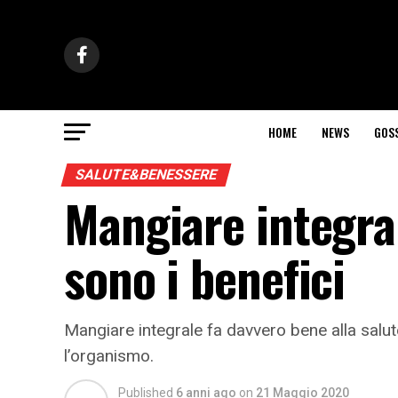
HOME
NEWS
GOS
SALUTE&BENESSERE
Mangiare integral
sono i benefici
Mangiare integrale fa davvero bene alla salut
l’organismo.
Published
6 anni ago
on
21 Maggio 2020