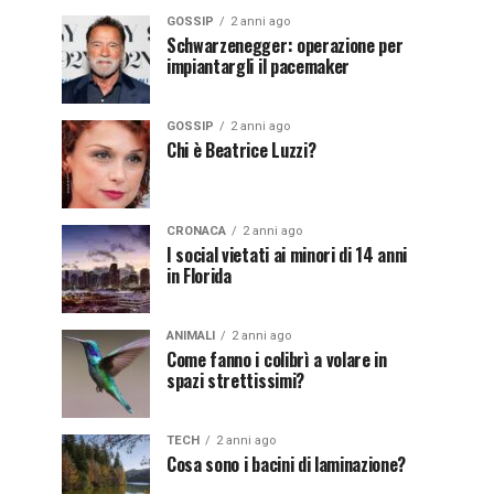
GOSSIP
2 anni ago
Schwarzenegger: operazione per
impiantargli il pacemaker
GOSSIP
2 anni ago
Chi è Beatrice Luzzi?
CRONACA
2 anni ago
I social vietati ai minori di 14 anni
in Florida
ANIMALI
2 anni ago
Come fanno i colibrì a volare in
spazi strettissimi?
TECH
2 anni ago
Cosa sono i bacini di laminazione?