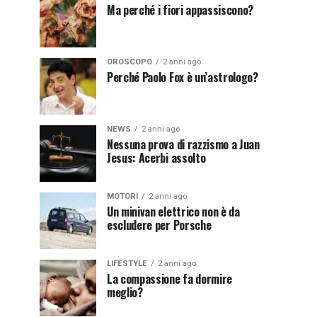
Ma perché i fiori appassiscono?
OROSCOPO
2 anni ago
Perché Paolo Fox è un’astrologo?
NEWS
2 anni ago
Nessuna prova di razzismo a Juan
Jesus: Acerbi assolto
MOTORI
2 anni ago
Un minivan elettrico non è da
escludere per Porsche
LIFESTYLE
2 anni ago
La compassione fa dormire
meglio?