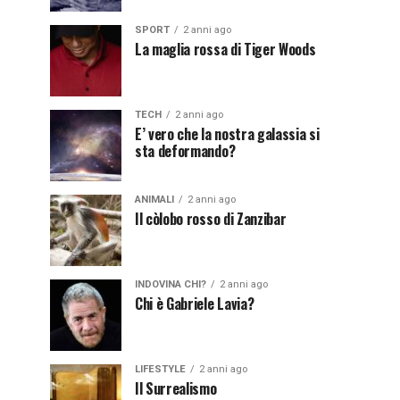
SPORT
2 anni ago
La maglia rossa di Tiger Woods
TECH
2 anni ago
E’ vero che la nostra galassia si
sta deformando?
ANIMALI
2 anni ago
Il còlobo rosso di Zanzibar
INDOVINA CHI?
2 anni ago
Chi è Gabriele Lavia?
LIFESTYLE
2 anni ago
Il Surrealismo