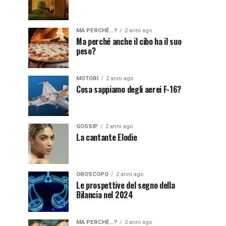
MA PERCHÉ...?
2 anni ago
Ma perché anche il cibo ha il suo
peso?
MOTORI
2 anni ago
Cosa sappiamo degli aerei F-16?
GOSSIP
2 anni ago
La cantante Elodie
OROSCOPO
2 anni ago
Le prospettive del segno della
Bilancia nel 2024
MA PERCHÉ...?
2 anni ago