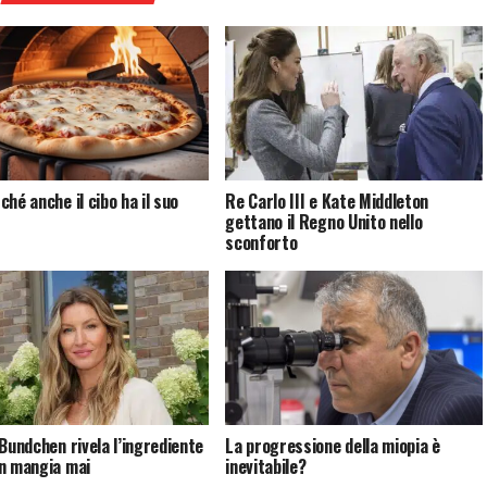
hé anche il cibo ha il suo
Re Carlo III e Kate Middleton
gettano il Regno Unito nello
sconforto
 Bundchen rivela l’ingrediente
La progressione della miopia è
n mangia mai
inevitabile?