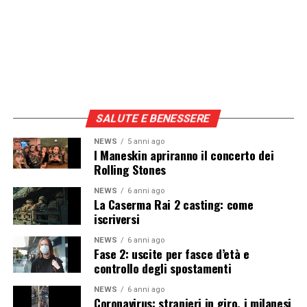
SALUTE E BENESSERE
NEWS
5 anni ago
I Maneskin apriranno il concerto dei
Rolling Stones
NEWS
6 anni ago
La Caserma Rai 2 casting: come
iscriversi
NEWS
6 anni ago
Fase 2: uscite per fasce d’età e
controllo degli spostamenti
NEWS
6 anni ago
Coronavirus: stranieri in giro, i milanesi