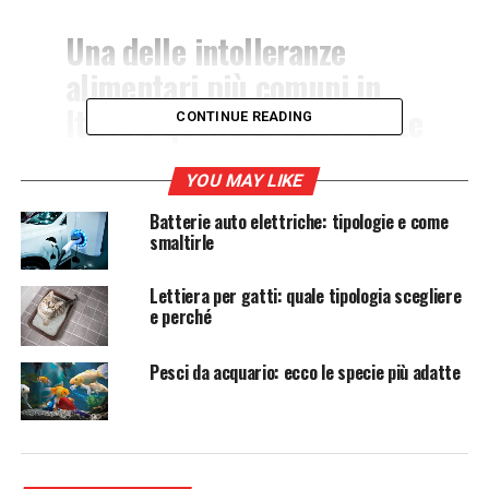
Una delle intolleranze
alimentari più comuni in
Italia è quella al lattosio. Le
CONTINUE READING
persone che ne soffrono
sono dunque soggette, in
YOU MAY LIKE
caso di assunzione di latte
Batterie auto elettriche: tipologie e come
smaltirle
e latticini, a reazioni non
allergiche che comportano
Lettiera per gatti: quale tipologia scegliere
e perché
una serie di disturbi
intestinali, crampi e
Pesci da acquario: ecco le specie più adatte
gonfiore, ed in qualche
caso più grave anche
diarrea.