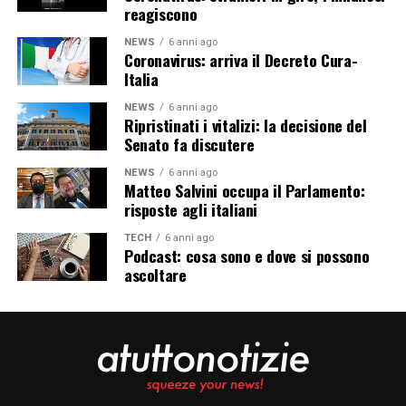
reagiscono
NEWS
6 anni ago
Coronavirus: arriva il Decreto Cura-
Italia
NEWS
6 anni ago
Ripristinati i vitalizi: la decisione del
Senato fa discutere
NEWS
6 anni ago
Matteo Salvini occupa il Parlamento:
risposte agli italiani
TECH
6 anni ago
Podcast: cosa sono e dove si possono
ascoltare