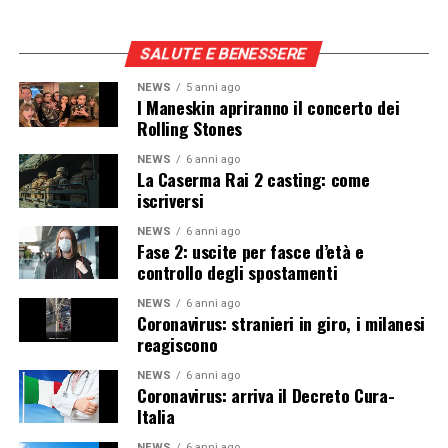
SALUTE E BENESSERE
NEWS
5 anni ago
I Maneskin apriranno il concerto dei
Rolling Stones
NEWS
6 anni ago
La Caserma Rai 2 casting: come
iscriversi
NEWS
6 anni ago
Fase 2: uscite per fasce d’età e
controllo degli spostamenti
NEWS
6 anni ago
Coronavirus: stranieri in giro, i milanesi
reagiscono
NEWS
6 anni ago
Coronavirus: arriva il Decreto Cura-
Italia
NEWS
6 anni ago