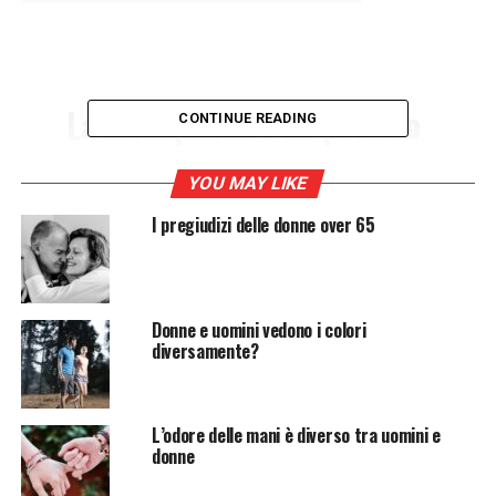
La menopausa è un periodo
CONTINUE READING
difficile per ogni donna. In
questo momento cessa il
YOU MAY LIKE
ciclo mestruale, vi sono
I pregiudizi delle donne over 65
scompensi ormonali e non
si riesce più a concepire.
Donne e uomini vedono i colori
Come si può combattere
diversamente?
questo malessere?
L’odore delle mani è diverso tra uomini e
Menopausa: cos’è
donne
La menopausa è un termine utilizzato per definire il