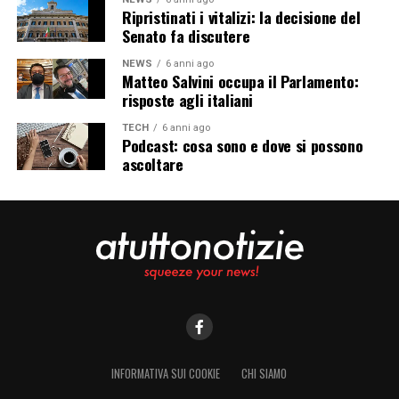
Ripristinati i vitalizi: la decisione del
Senato fa discutere
NEWS
6 anni ago
Matteo Salvini occupa il Parlamento:
risposte agli italiani
TECH
6 anni ago
Podcast: cosa sono e dove si possono
ascoltare
INFORMATIVA SUI COOKIE
CHI SIAMO