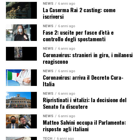
NEWS
6 anni ago
La Caserma Rai 2 casting: come
iscriversi
NEWS
6 anni ago
Fase 2: uscite per fasce d’età e
controllo degli spostamenti
NEWS
6 anni ago
Coronavirus: stranieri in giro, i milanesi
reagiscono
NEWS
6 anni ago
Coronavirus: arriva il Decreto Cura-
Italia
NEWS
6 anni ago
Ripristinati i vitalizi: la decisione del
Senato fa discutere
NEWS
6 anni ago
Matteo Salvini occupa il Parlamento:
risposte agli italiani
TECH
6 anni ago