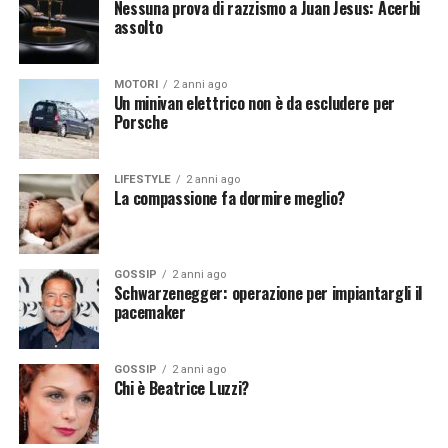
Nessuna prova di razzismo a Juan Jesus: Acerbi
Continua a leggere su atuttonotizie.it
assolto
Continua a leggere su atuttonotizie.it
Vuoi essere sempre aggiornato e ricevere le principali
Vuoi essere sempre aggiornato e ricevere le principali
MOTORI
2 anni ago
notizie del giorno?
Iscriviti alla nostra Newsletter
notizie del giorno?
Iscriviti alla nostra Newsletter
Un minivan elettrico non è da escludere per
Porsche
LIFESTYLE
2 anni ago
La compassione fa dormire meglio?
GOSSIP
2 anni ago
Schwarzenegger: operazione per impiantargli il
pacemaker
GOSSIP
2 anni ago
Chi è Beatrice Luzzi?