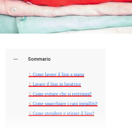
Sommario
Come lavare il lino a mano
Lavare il lino in lavatrice
Come evitare che si restringa?
Come smacchiare i capi ingialliti?
Come stendere e stirare il lino?