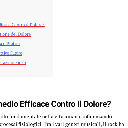
icace Contro il Dolore?
stione del Dolore
a e Pratica
ttive Future
razioni Finali
edio Efficace Contro il Dolore?
uolo fondamentale nella vita umana, influenzando
essi fisiologici. Tra i vari generi musicali, il rock ha