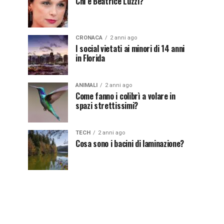
Chi è Beatrice Luzzi?
CRONACA
2 anni ago
I social vietati ai minori di 14 anni
in Florida
ANIMALI
2 anni ago
Come fanno i colibrì a volare in
spazi strettissimi?
TECH
2 anni ago
Cosa sono i bacini di laminazione?