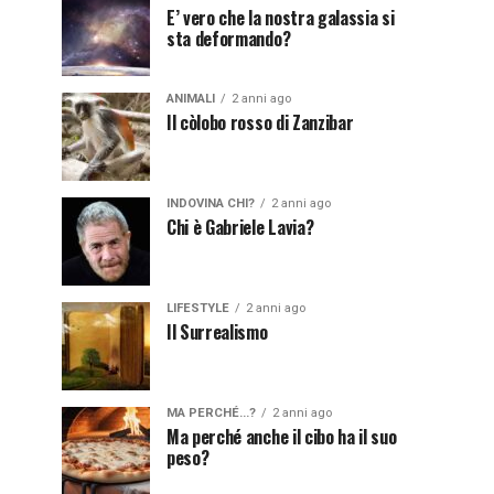
E’ vero che la nostra galassia si
sta deformando?
ANIMALI
2 anni ago
Il còlobo rosso di Zanzibar
INDOVINA CHI?
2 anni ago
Chi è Gabriele Lavia?
LIFESTYLE
2 anni ago
Il Surrealismo
MA PERCHÉ...?
2 anni ago
Ma perché anche il cibo ha il suo
peso?