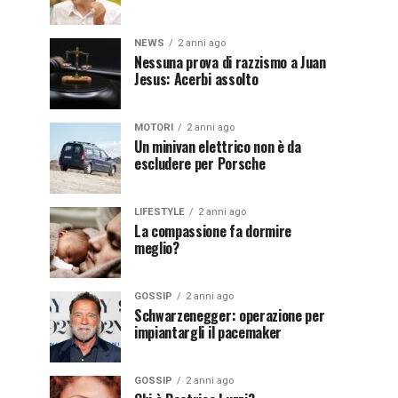
NEWS
2 anni ago
Nessuna prova di razzismo a Juan
Jesus: Acerbi assolto
MOTORI
2 anni ago
Un minivan elettrico non è da
escludere per Porsche
LIFESTYLE
2 anni ago
La compassione fa dormire
meglio?
GOSSIP
2 anni ago
Schwarzenegger: operazione per
impiantargli il pacemaker
GOSSIP
2 anni ago