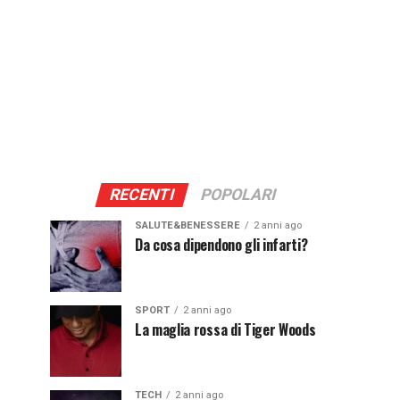
RECENTI
POPOLARI
SALUTE&BENESSERE
2 anni ago
Da cosa dipendono gli infarti?
SPORT
2 anni ago
La maglia rossa di Tiger Woods
TECH
2 anni ago