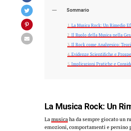
Sommario
La Musica Rock: Un Rimedio Eff
Il Ruolo della Musica nella Ge
Il Rock come Analgesico: Teori
Evidenze Scientifiche e Prospe
Implicazioni Pratiche e Conside
La Musica Rock: Un Rim
La
musica
ha da sempre giocato un r
emozioni, comportamenti e persino proc