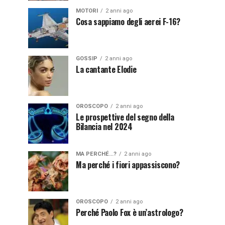
MOTORI
2 anni ago
Cosa sappiamo degli aerei F-16?
GOSSIP
2 anni ago
La cantante Elodie
OROSCOPO
2 anni ago
Le prospettive del segno della
Bilancia nel 2024
MA PERCHÉ...?
2 anni ago
Ma perché i fiori appassiscono?
OROSCOPO
2 anni ago
Perché Paolo Fox è un’astrologo?