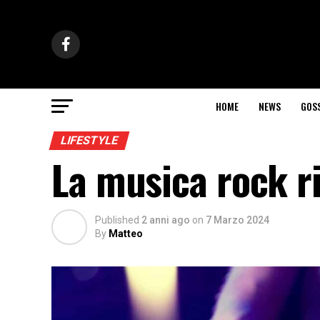
HOME
NEWS
GOS
LIFESTYLE
La musica rock ri
Published
2 anni ago
on
7 Marzo 2024
By
Matteo