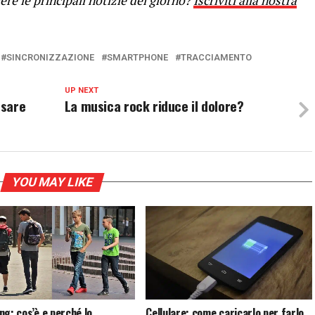
re le principali notizie del giorno?
Iscriviti alla nostra
SINCRONIZZAZIONE
SMARTPHONE
TRACCIAMENTO
UP NEXT
usare
La musica rock riduce il dolore?
YOU MAY LIKE
ng: cos’è e perché lo
Cellulare: come caricarlo per farlo