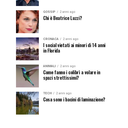
GOSSIP
2 anni ago
Chi è Beatrice Luzzi?
CRONACA
2 anni ago
I social vietati ai minori di 14 anni
in Florida
ANIMALI
2 anni ago
Come fanno i colibrì a volare in
spazi strettissimi?
TECH
2 anni ago
Cosa sono i bacini di laminazione?