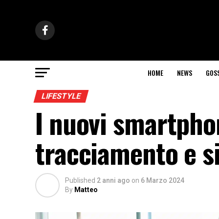
HOME
NEWS
GOS
LIFESTYLE
I nuovi smartphon
tracciamento e s
Published
2 anni ago
on
6 Marzo 2024
By
Matteo