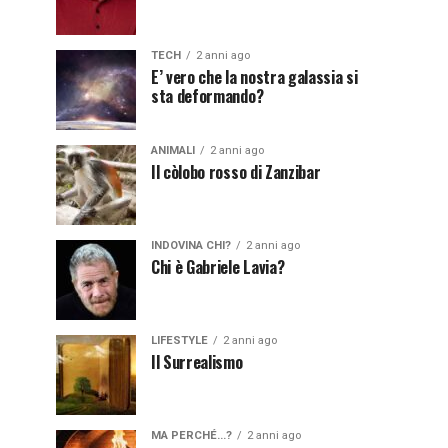
TECH
2 anni ago
E’ vero che la nostra galassia si
sta deformando?
ANIMALI
2 anni ago
Il còlobo rosso di Zanzibar
INDOVINA CHI?
2 anni ago
Chi è Gabriele Lavia?
LIFESTYLE
2 anni ago
Il Surrealismo
MA PERCHÉ...?
2 anni ago