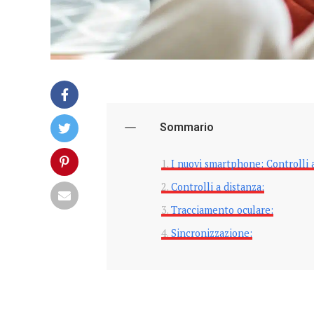
Sommario
I nuovi smartphone: Controlli 
Controlli a distanza:
Tracciamento oculare:
Sincronizzazione: