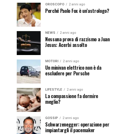
OROSCOPO
2 anni ago
Perché Paolo Fox è un’astrologo?
NEWS
2 anni ago
Nessuna prova di razzismo a Juan
Jesus: Acerbi assolto
MOTORI
2 anni ago
Un minivan elettrico non è da
escludere per Porsche
LIFESTYLE
2 anni ago
La compassione fa dormire
meglio?
GOSSIP
2 anni ago
Schwarzenegger: operazione per
impiantargli il pacemaker