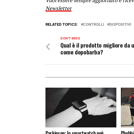
Vuoi essere sempre aggiornato e riceve
Newsletter
RELATED TOPICS:
CONTROLLI
DISPOSITIVI
DON'T MISS
Qual è il prodotto migliore da 
come dopobarba?
Parkinson: lo smartwatch può
Phubbi