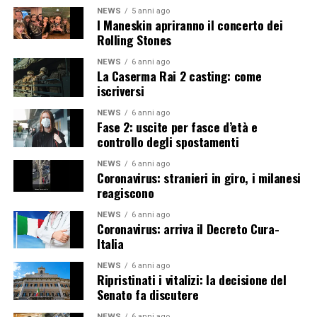
NEWS
5 anni ago
I Maneskin apriranno il concerto dei
Rolling Stones
NEWS
6 anni ago
La Caserma Rai 2 casting: come
iscriversi
NEWS
6 anni ago
Fase 2: uscite per fasce d’età e
controllo degli spostamenti
NEWS
6 anni ago
Coronavirus: stranieri in giro, i milanesi
reagiscono
NEWS
6 anni ago
Coronavirus: arriva il Decreto Cura-
Italia
NEWS
6 anni ago
Ripristinati i vitalizi: la decisione del
Senato fa discutere
NEWS
6 anni ago