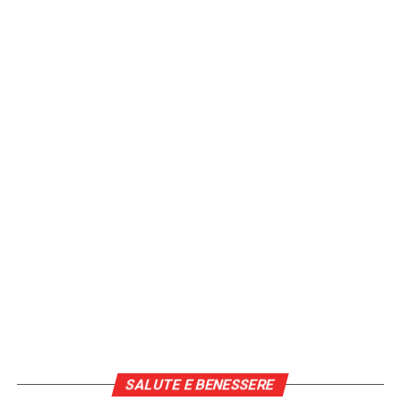
[fonte immagine: https://pixabay.com/it/photos/mani-
vecchio-vecchiaia-anziano-2906458/]
Continua a leggere su atuttonotizie.it
Vuoi essere sempre aggiornato e ricevere le principali
notizie del giorno?
Iscriviti alla nostra Newsletter
SALUTE E BENESSERE