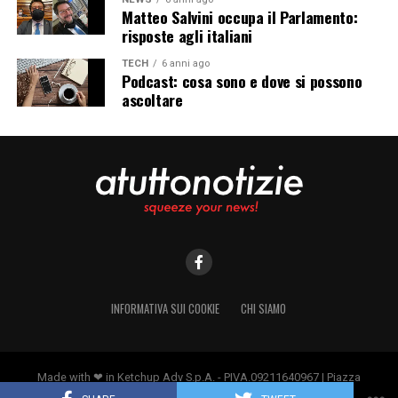
Matteo Salvini occupa il Parlamento:
risposte agli italiani
TECH
6 anni ago
Podcast: cosa sono e dove si possono
ascoltare
INFORMATIVA SUI COOKIE
CHI SIAMO
Made with ❤ in Ketchup Adv S.p.A. - PIVA.09211640967 | Piazza
Borromeo 14, 20123 Milano