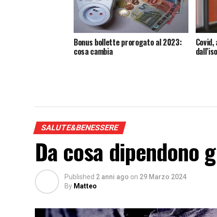
Bonus bollette prorogato al 2023:
Covid, 
cosa cambia
dall’i
SALUTE&BENESSERE
Da cosa dipendono gl
Published
2 anni ago
on
29 Marzo 2024
By
Matteo