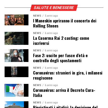
SALUTE E BENESSERE
NEWS
5 anni ago
I Maneskin apriranno il concerto dei
Rolling Stones
NEWS
6 anni ago
La Caserma Rai 2 casting: come
iscriversi
NEWS
6 anni ago
Fase 2: uscite per fasce d’età e
controllo degli spostamenti
NEWS
6 anni ago
Coronavirus: stranieri in giro, i milanesi
reagiscono
NEWS
6 anni ago
Coronavirus: arriva il Decreto Cura-
Italia
NEWS
6 anni ago
Ripristinati i vitalizi: la decisione del