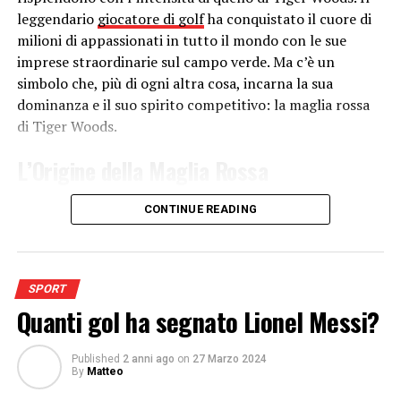
leggendario
giocatore di golf
ha conquistato il cuore di
UP NEXT
milioni di appassionati in tutto il mondo con le sue
Champions League: il calendario dei match di questa
imprese straordinarie sul campo verde. Ma c’è un
sera
simbolo che, più di ogni altra cosa, incarna la sua
DON'T MISS
dominanza e il suo spirito competitivo: la maglia rossa
Fantacalcio: Gervinho è un flop, per ora
di Tiger Woods.
L’Origine della Maglia Rossa
Per capire appieno il significato di questa maglia rossa,
CONTINUE READING
dobbiamo fare un salto nel passato. Risale agli anni ’90
la decisione di Tiger Woods di adottare la maglia rossa
per la giornata finale dei tornei. La scelta, inizialmente
dettata da una semplice preferenza estetica, si
SPORT
Quanti gol ha segnato Lionel Messi?
trasformò ben presto in una sorta di talismano per il
golfista statunitense.
Published
2 anni ago
on
27 Marzo 2024
Il Significato dietro la Maglia Rossa
By
Matteo