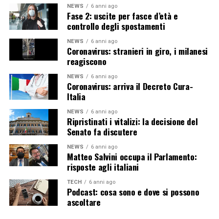
NEWS
6 anni ago
Fase 2: uscite per fasce d’età e
controllo degli spostamenti
NEWS
6 anni ago
Coronavirus: stranieri in giro, i milanesi
reagiscono
NEWS
6 anni ago
Coronavirus: arriva il Decreto Cura-
Italia
NEWS
6 anni ago
Ripristinati i vitalizi: la decisione del
Senato fa discutere
NEWS
6 anni ago
Matteo Salvini occupa il Parlamento:
risposte agli italiani
TECH
6 anni ago
Podcast: cosa sono e dove si possono
ascoltare