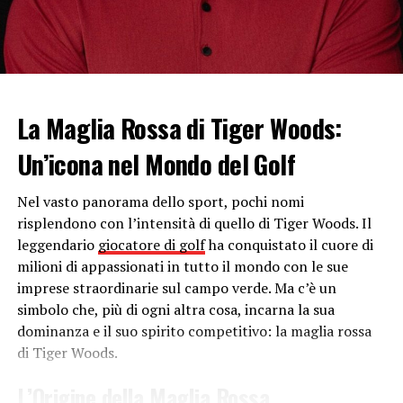
Suzuki che ci hanno dato il loro supporto entusiasta”
, si
legge nel
comunicato
diramato dalla
casa di
Hamamatsu
.
Il commento di Rins e Mir
La Maglia Rossa di Tiger Woods:
La decisione della casa giapponese ha colto di sorpresa
gli attuali piloti
Suzuki
in
Motogp
,
Alex Rins
e
Joan
Un’icona nel Mondo del Golf
Mir
, che sarebbero costretti a cercare un’altra squadra
se a fine stagione la
Suzuki
lasciasse sul serio la
Nel vasto panorama dello sport, pochi nomi
Motogp
.
risplendono con l’intensità di quello di Tiger Woods. Il
leggendario
giocatore di golf
ha conquistato il cuore di
“Lunedì dopo i test ho saputo la notizia. È stato
milioni di appassionati in tutto il mondo con le sue
durissimo. Ho cominciato a piangere, è dal 2017 che
imprese straordinarie sul campo verde. Ma c’è un
lavoro con questo team. È un momento duro, ma
simbolo che, più di ogni altra cosa, incarna la sua
dobbiamo prendere questa occasione per fare la storia,
dominanza e il suo spirito competitivo: la maglia rossa
provando a fare il maggior numero di punti. Abbiamo
di Tiger Woods.
una moto potente e un grande team. Per quanto riguarda
il mio futuro ancora non so niente. Ci penserà il mio
L’Origine della Maglia Rossa