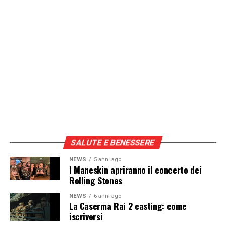
Continua a leggere su atuttonotizie.it
Vuoi essere sempre aggiornato e ricevere le principali
notizie del giorno?
Iscriviti alla nostra Newsletter
SALUTE E BENESSERE
NEWS
5 anni ago
I Maneskin apriranno il concerto dei
Rolling Stones
NEWS
6 anni ago
La Caserma Rai 2 casting: come
iscriversi