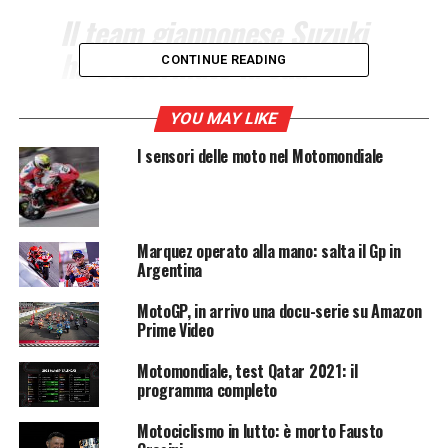
Il team giapponese Suzuki
ha confermato la sua
CONTINUE READING
volontà di voler uscire dalla
Motogp a fine 2022. Il
YOU MAY LIKE
comunicato stampa della
I sensori delle moto nel Motomondiale
squadra e le parole del
capo della Dorna.
Marquez operato alla mano: salta il Gp in
Argentina
La
Suzuki
intende lasciare la
Motogp
al termine del
MotoGP, in arrivo una docu-serie su Amazon
2022. E’ in corso una trattativa con la
Dorna
, la società
Prime Video
spagnola che organizza il
Motomondiale
per trovare
un accordo di reciproca soddisfazione.
Motomondiale, test Qatar 2021: il
programma completo
Motogp, il comunicato della
Motociclismo in lutto: è morto Fausto