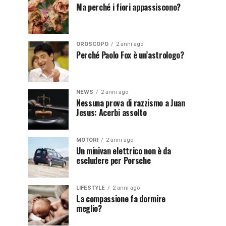
Ma perché i fiori appassiscono?
OROSCOPO
2 anni ago
Perché Paolo Fox è un’astrologo?
NEWS
2 anni ago
Nessuna prova di razzismo a Juan
Jesus: Acerbi assolto
MOTORI
2 anni ago
Un minivan elettrico non è da
escludere per Porsche
LIFESTYLE
2 anni ago
La compassione fa dormire
meglio?