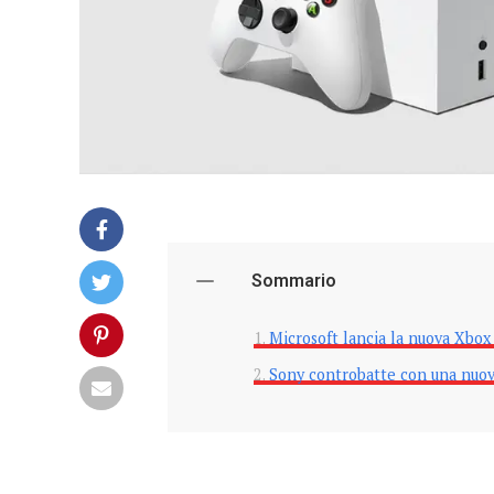
Sommario
Microsoft lancia la nuova Xbox
Sony controbatte con una nuov