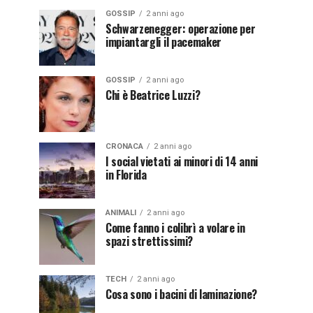
GOSSIP
2 anni ago
Schwarzenegger: operazione per
impiantargli il pacemaker
GOSSIP
2 anni ago
Chi è Beatrice Luzzi?
CRONACA
2 anni ago
I social vietati ai minori di 14 anni
in Florida
ANIMALI
2 anni ago
Come fanno i colibrì a volare in
spazi strettissimi?
TECH
2 anni ago
Cosa sono i bacini di laminazione?