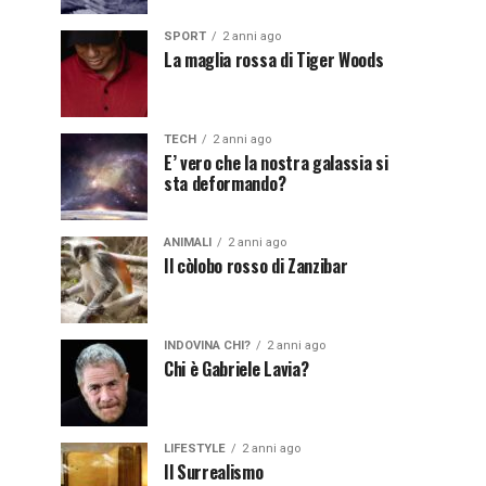
SPORT
2 anni ago
La maglia rossa di Tiger Woods
TECH
2 anni ago
E’ vero che la nostra galassia si
sta deformando?
ANIMALI
2 anni ago
Il còlobo rosso di Zanzibar
INDOVINA CHI?
2 anni ago
Chi è Gabriele Lavia?
LIFESTYLE
2 anni ago
Il Surrealismo