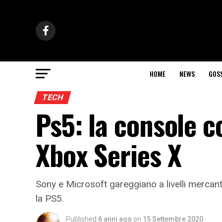
HOME
NEWS
GOS
TECH
Ps5: la console 
Xbox Series X
Sony e Microsoft gareggiano a livelli mercant
la PS5.
Published
6 anni ago
on
15 Settembre 2020