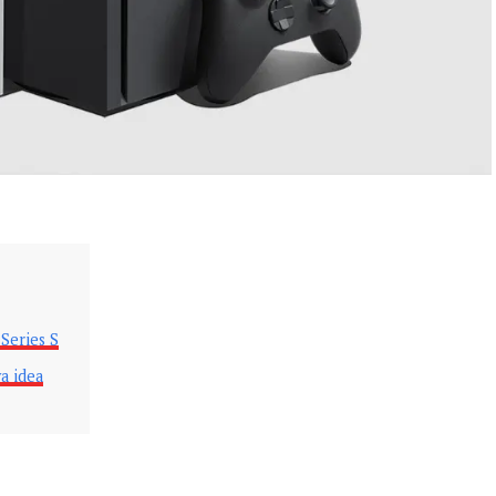
 Series S
a idea