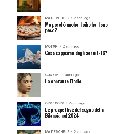
MA PERCHÉ...?
2 anni ago
Ma perché anche il cibo ha il suo
peso?
MOTORI
2 anni ago
Cosa sappiamo degli aerei F-16?
GOSSIP
2 anni ago
La cantante Elodie
OROSCOPO
2 anni ago
Le prospettive del segno della
Bilancia nel 2024
MA PERCHÉ...?
2 anni ago