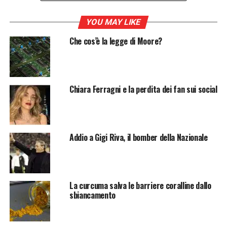
Impatti dell’Estinzione delle Tigri dai Denti
a Sciabola
YOU MAY LIKE
Squilibrio Ecologico
Che cos’è la legge di Moore?
Perdita di Biodiversità
Impatto Culturale ed Educativo
Chiara Ferragni e la perdita dei fan sui social
Soluzioni per la Conservazione dei Grandi
Felini
Conservazione degli Habitat
Addio a Gigi Riva, il bomber della Nazionale
Controllo della Caccia e del
Commercio Illegale
Educazione Ambientale
La curcuma salva le barriere coralline dallo
Ricerca e Monitoraggio
sbiancamento