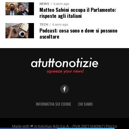
NEWS
6 anni ago
Matteo Salvini occupa il Parlamento:
risposte agli italiani
TECH
6 anni ago
Podcast: cosa sono e dove si possono
ascoltare
INFORMATIVA SUI COOKIE
CHI SIAMO
Made with ❤ in Ketchup Adv S.p.A. - PIVA.09211640967 | Piazza