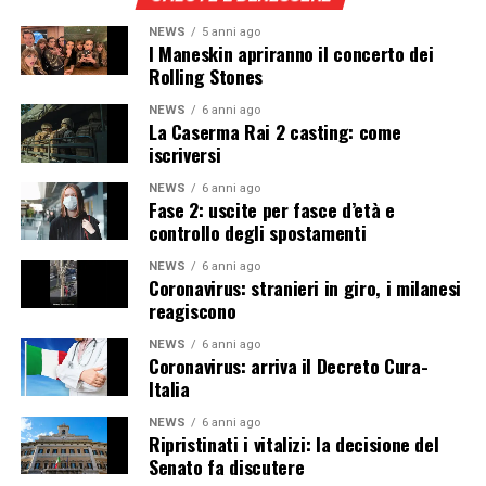
NEWS
5 anni ago
I Maneskin apriranno il concerto dei
Rolling Stones
NEWS
6 anni ago
La Caserma Rai 2 casting: come
iscriversi
NEWS
6 anni ago
Fase 2: uscite per fasce d’età e
controllo degli spostamenti
NEWS
6 anni ago
Coronavirus: stranieri in giro, i milanesi
reagiscono
NEWS
6 anni ago
Coronavirus: arriva il Decreto Cura-
Italia
NEWS
6 anni ago
Ripristinati i vitalizi: la decisione del
Senato fa discutere