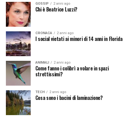
di questi uccelli merita rispetto e ammirazione per la
E’ possibile ipnotizzare gli animali?
GOSSIP
2 anni ago
loro maestosità e la loro pericolosità.
Chi è Beatrice Luzzi?
CRONACA
2 anni ago
[fonte immagine: https://pixabay.com/it/photos/gru-
I social vietati ai minori di 14 anni in Florida
incoronata-grigia-uccelli-gru-540657/]
ANIMALI
2 anni ago
Come fanno i colibrì a volare in spazi
Continua a leggere su atuttonotizie.it
strettissimi?
Vuoi essere sempre aggiornato e ricevere le principali
notizie del giorno?
Iscriviti alla nostra Newsletter
TECH
2 anni ago
Cosa sono i bacini di laminazione?