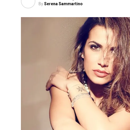
By
Serena Sammartino