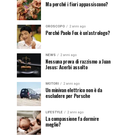
Ma perché i fiori appassiscono?
OROSCOPO
2 anni ago
Perché Paolo Fox è un’astrologo?
NEWS
2 anni ago
Nessuna prova di razzismo a Juan
Jesus: Acerbi assolto
MOTORI
2 anni ago
Un minivan elettrico non è da
escludere per Porsche
LIFESTYLE
2 anni ago
La compassione fa dormire
meglio?