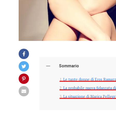
Sommario
Le tante donne di Eros Ramazz
La probabile nuova fidanzata d
La situazione di Marica Pellegri