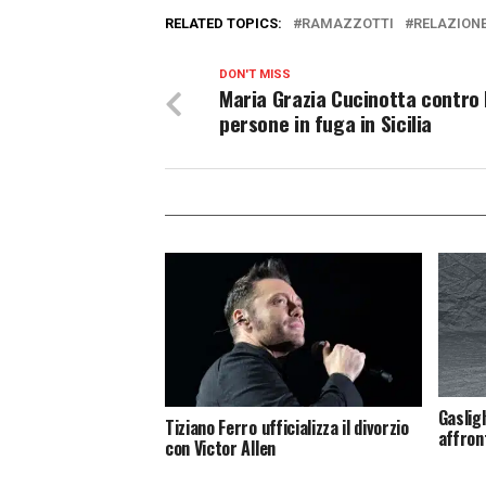
RELATED TOPICS:
RAMAZZOTTI
RELAZION
DON'T MISS
Maria Grazia Cucinotta contro 
persone in fuga in Sicilia
Gaslig
Tiziano Ferro ufficializza il divorzio
affron
con Victor Allen