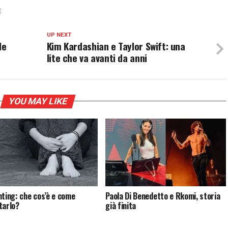
E
UP NEXT
le
Kim Kardashian e Taylor Swift: una
lite che va avanti da anni
YOU MAY LIKE
hting: che cos’è e come
Paola Di Benedetto e Rkomi, storia
tarlo?
già finita