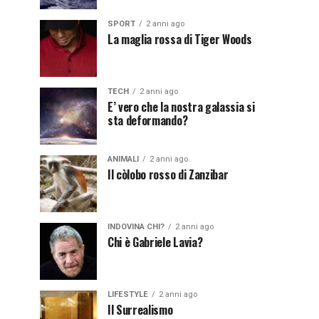
SPORT
2 anni ago
La maglia rossa di Tiger Woods
TECH
2 anni ago
E’ vero che la nostra galassia si
sta deformando?
ANIMALI
2 anni ago
Il còlobo rosso di Zanzibar
INDOVINA CHI?
2 anni ago
Chi è Gabriele Lavia?
LIFESTYLE
2 anni ago
Il Surrealismo