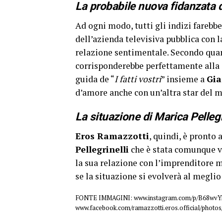
La probabile nuova fidanzata 
Ad ogni modo, tutti gli indizi farebb
dell’azienda televisiva pubblica con 
relazione sentimentale. Secondo qua
corrisponderebbe perfettamente alla
guida de “
I fatti vostri
” insieme a
Gia
d’amore anche con un’altra star del 
La situazione di Marica Pellegri
Eros Ramazzotti
, quindi, è pronto
Pellegrinelli
che è stata comunque v
la sua relazione con l’imprenditore 
se la situazione si evolverà al meglio
FONTE IMMAGINI: www.instagram.com/p/B68wvYh
www.facebook.com/ramazzotti.eros.official/phot