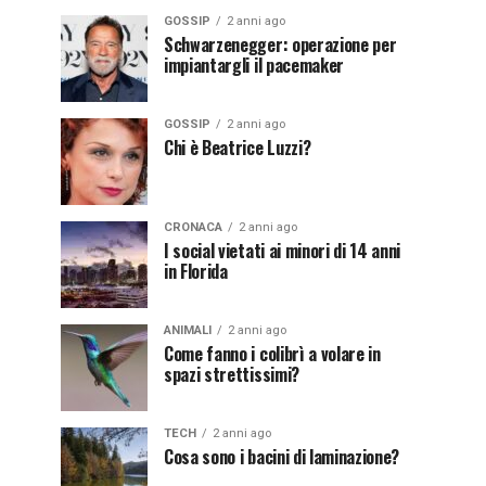
GOSSIP
2 anni ago
Schwarzenegger: operazione per
impiantargli il pacemaker
GOSSIP
2 anni ago
Chi è Beatrice Luzzi?
CRONACA
2 anni ago
I social vietati ai minori di 14 anni
in Florida
ANIMALI
2 anni ago
Come fanno i colibrì a volare in
spazi strettissimi?
TECH
2 anni ago
Cosa sono i bacini di laminazione?