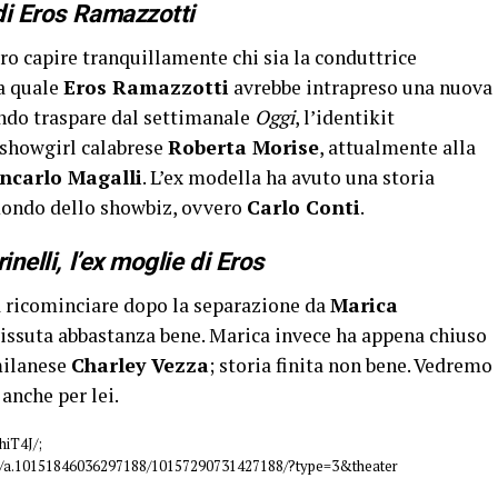
di Eros Ramazzotti
ero capire tranquillamente chi sia la conduttrice
la quale
Eros Ramazzotti
avrebbe intrapreso una nuova
ndo traspare dal settimanale
Oggi
, l’identikit
 showgirl calabrese
Roberta Morise
, attualmente alla
ncarlo Magalli
. L’ex modella ha avuto una storia
mondo dello showbiz, ovvero
Carlo Conti
.
nelli, l’ex moglie di Eros
 a ricominciare dopo la separazione da
Marica
issuta abbastanza bene. Marica invece ha appena chiuso
milanese
Charley Vezza
; storia finita non bene. Vedremo
 anche per lei.
iT4J/;
os/a.10151846036297188/10157290731427188/?type=3&theater