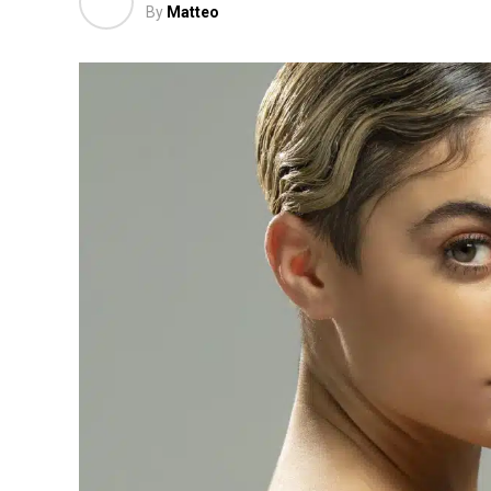
By
Matteo