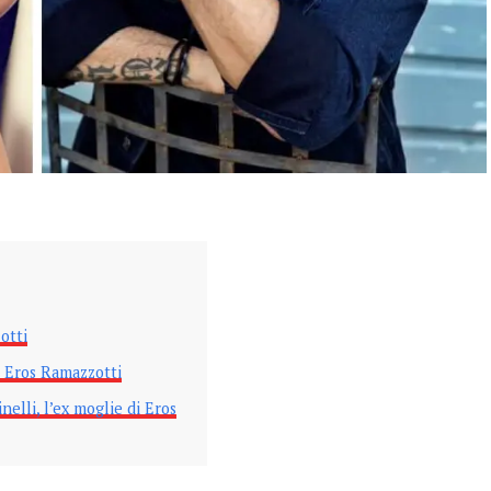
otti
i Eros Ramazzotti
nelli, l’ex moglie di Eros