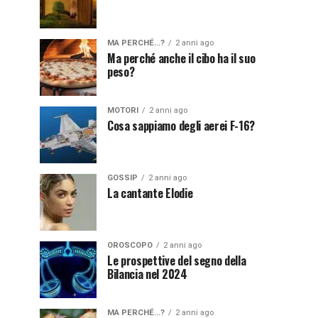
MA PERCHÉ...?
2 anni ago
Ma perché anche il cibo ha il suo
peso?
MOTORI
2 anni ago
Cosa sappiamo degli aerei F-16?
GOSSIP
2 anni ago
La cantante Elodie
OROSCOPO
2 anni ago
Le prospettive del segno della
Bilancia nel 2024
MA PERCHÉ...?
2 anni ago