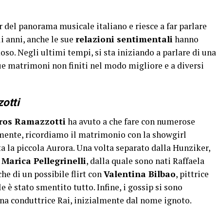
r del panorama musicale italiano e riesce a far parlare
li anni, anche le sue
relazioni sentimentali
hanno
so. Negli ultimi tempi, si sta iniziando a parlare di una
due matrimoni non finiti nel modo migliore e a diversi
otti
ros Ramazzotti
ha avuto a che fare con numerose
amente, ricordiamo il matrimonio con la showgirl
ata la piccola Aurora. Una volta separato dalla Hunziker,
n
Marica Pellegrinelli
, dalla quale sono nati Raffaela
che di un possibile flirt con
Valentina Bilbao
, pittrice
 è stato smentito tutto. Infine, i gossip si sono
una conduttrice Rai, inizialmente dal nome ignoto.