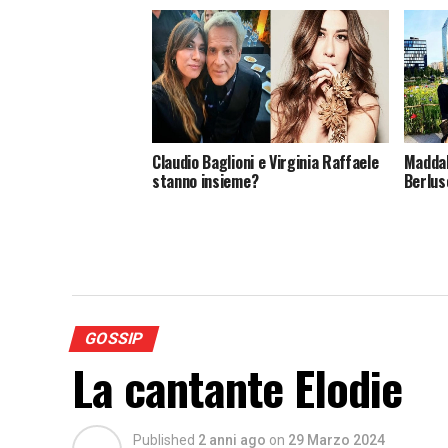
Claudio Baglioni e Virginia Raffaele
Maddal
stanno insieme?
Berlus
GOSSIP
La cantante Elodie
Published
2 anni ago
on
29 Marzo 2024