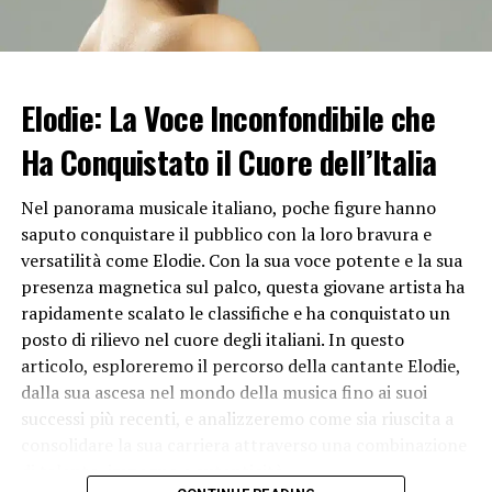
le voci postando sui social foto che li ritraevano insieme
in una cena a lume di candela.
Una crisi reale tra l’attaccante e la modella c’era stata a
Elodie: La Voce Inconfondibile che
fine 2018, ma poi era rientrata e i due erano riapparsi
piú innamorati di prima. Lei stessa aveva raccontato a
Ha Conquistato il Cuore dell’Italia
Verissimo
di essere stata vicina al divorzio, ma poi la
coppia ha deciso di darsi un’altra chance.
“L’ho vissuta
Nel panorama musicale italiano, poche figure hanno
come un fallimento. È una cosa che non vorresti mai –
saputo conquistare il pubblico con la loro bravura e
aveva dichiarato la modella
– Poi, dopo un anno,
versatilità come Elodie. Con la sua voce potente e la sua
abbiamo recuperato. Non posso garantire che tutto sarà
presenza magnetica sul palco, questa giovane artista ha
perfetto, però un domani potrò dire di averci provato,
rapidamente scalato le classifiche e ha conquistato un
almeno per nostro figlio”
.
posto di rilievo nel cuore degli italiani. In questo
articolo, esploreremo il percorso della cantante Elodie,
Nessuna smentita della nuova crisi
dalla sua ascesa nel mondo della musica fino ai suoi
successi più recenti, e analizzeremo come sia riuscita a
La notizia di una nuova rottura, lanciata da Chi, al
consolidare la sua carriera attraverso una combinazione
momento non è stata smentita da nessuno dei due.
di talento, impegno e autenticità.