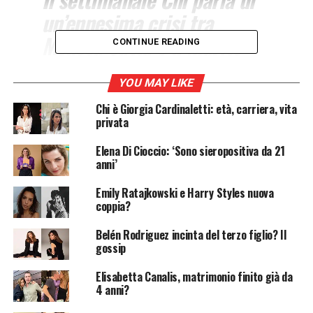
un’ennesima crisi tra
Melissa Satta e il marito
CONTINUE READING
Prince Boateng. Il
matrimonio tra i due,
YOU MAY LIKE
durato 4 anni, tra alti e
Chi è Giorgia Cardinaletti: età, carriera, vita
privata
bassi, sarebbe al capolinea.
Elena Di Cioccio: ‘Sono sieropositiva da 21
anni’
È di nuovo rottura tra
Melissa Satta
e
Prince Boateng
,
Emily Ratajkowski e Harry Styles nuova
stavolta pare definitivamente. A rivelarlo è il
coppia?
settimanale Chi
nell’ultimo numero in edicola. La
rivista, che aveva già parlato di una crisi della coppia la
Belén Rodriguez incinta del terzo figlio? Il
scorsa estate – poi smentita dai diretti interessati –
gossip
rivela ora di un nuovo allontanamento tra i due.
Elisabetta Canalis, matrimonio finito già da
4 anni?
La separazione questa volta potrebbe essere definitiva.
Stando a quanto riferito dal magazine diretto da