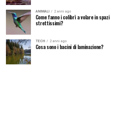
Continua a leggere su atuttonotizie.it
ANIMALI
2 anni ago
Come fanno i colibrì a volare in spazi
Vuoi essere sempre aggiornato e ricevere le principali
strettissimi?
notizie del giorno?
Iscriviti alla nostra Newsletter
TECH
2 anni ago
Cosa sono i bacini di laminazione?