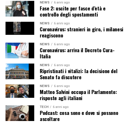
NEWS
6 anni ago
Fase 2: uscite per fasce d’età e
controllo degli spostamenti
NEWS
6 anni ago
Coronavirus: stranieri in giro, i milanesi
reagiscono
NEWS
6 anni ago
Coronavirus: arriva il Decreto Cura-
Italia
NEWS
6 anni ago
Ripristinati i vitalizi: la decisione del
Senato fa discutere
NEWS
6 anni ago
Matteo Salvini occupa il Parlamento:
risposte agli italiani
TECH
6 anni ago
Podcast: cosa sono e dove si possono
ascoltare