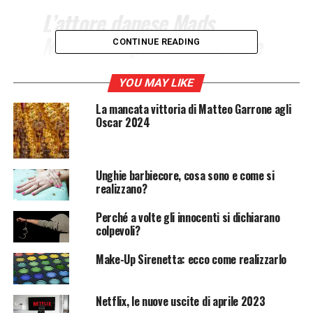
L’attore danese Mads
Mikkelsen potrebbe essere
CONTINUE READING
il sostituto di Johnny Depp
nel terzo capitolo della
YOU MAY LIKE
saga prodotta da Warner
La mancata vittoria di Matteo Garrone agli
Oscar 2024
Bros.
Unghie barbiecore, cosa sono e come si
Mads Mikkelsen è il nuovo Grindelwald?
realizzano?
Dopo aver
licenziato Johnny Depp
a causa delle vicende
Perché a volte gli innocenti si dichiarano
giudiziarie che lo vedono coinvolto, la
Warner Bros
è
colpevoli?
alla ricerca di un sostituto che interpreti il ruolo
dell’oscuro mago
Grindelwald
in “Animali Fantastici 3”.
Make-Up Sirenetta: ecco come realizzarlo
In pole position ci sarebbe l’attore danese
Mads
Mikkelsen.
Netflix, le nuove uscite di aprile 2023