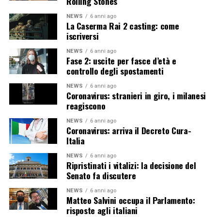
Rolling Stones
NEWS
6 anni ago
La Caserma Rai 2 casting: come
iscriversi
NEWS
6 anni ago
Fase 2: uscite per fasce d’età e
controllo degli spostamenti
NEWS
6 anni ago
Coronavirus: stranieri in giro, i milanesi
reagiscono
NEWS
6 anni ago
Coronavirus: arriva il Decreto Cura-
Italia
NEWS
6 anni ago
Ripristinati i vitalizi: la decisione del
Senato fa discutere
NEWS
6 anni ago
Matteo Salvini occupa il Parlamento:
risposte agli italiani