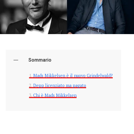
Sommario
Mads Mikkelsen è il nuovo Grindelwald?
Depp licenziato ma pagato
Chi è Mads Mikkelsen