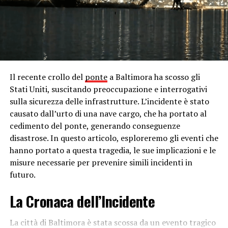
importanti della Serie A italiana. Durante la partita, si è
verificato un alterco tra Juan Jesus e Francesco Acerbi,
che ha attirato l’attenzione degli spettatori e dei media.
In seguito alla partita, sono emerse voci secondo cui
Acerbi avrebbe rivolto insulti razzisti a Juan Jesus
durante l’incontro. Queste accuse hanno
immediatamente scatenato una forte reazione da parte
Il recente crollo del
ponte
a Baltimora ha scosso gli
dell’opinione pubblica e dei dirigenti sportivi, che hanno
Stati Uniti, suscitando preoccupazione e interrogativi
chiesto un’indagine approfondita sull’incidente.
sulla sicurezza delle infrastrutture. L’incidente è stato
causato dall’urto di una nave cargo, che ha portato al
Le autorità competenti hanno avviato un’indagine
cedimento del ponte, generando conseguenze
immediata per fare chiarezza sulla situazione. Sono stati
disastrose. In questo articolo, esploreremo gli eventi che
interpellati arbitri, giocatori e testimoni oculari
hanno portato a questa tragedia, le sue implicazioni e le
presenti durante la partita al fine di raccogliere prove e
misure necessarie per prevenire simili incidenti in
testimonianze utili per stabilire la verità. Tuttavia,
futuro.
nonostante gli sforzi profusi, non è emerso alcun
elemento che confermasse le accuse di comportamento
La Cronaca dell’Incidente
razzista da parte di Acerbi. Le testimonianze raccolte
non hanno fornito alcun riscontro sostanziale alle
La città di Baltimora è stata scossa da un evento tragico