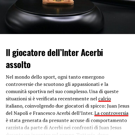
Tuttavia, i
fan di Depp
e gli appassionati della saga non
hanno mandato giù la notizia della sostituzione
dell’attore e nei giorni scorsi hanno fatto partire via
internet una petizione per il suo rientro.
In molti poi hanno preso d’assalto i profili della
Warner
Bros
con messaggi in cui chiedono di restituire il ruolo
Il giocatore dell’Inter Acerbi
di
Grindelwald
a
Johnny Depp
.
assolto
Tuttavia la casa cinematografica non è tornata sui suoi
passi e avrebbe già trovato il suo sostituto.
Nel mondo dello sport, ogni tanto emergono
controversie che scuotono gli appassionati e la
Chi è Mads Mikkelsen
comunità sportiva nel suo complesso. Una di queste
situazioni si è verificata recentemente nel
calcio
L’attore danese è conosciuto soprattutto per la serie
italiano, coinvolgendo due giocatori di spicco: Juan Jesus
televisiva “Hannibal”, ma ha già preso parte a grandi
del Napoli e Francesco Acerbi dell’Inter.
La controversia
produzioni come “Doctor Strange” o “007: Quantum of
è stata generata da presunte accuse di comportamento
Solace”, in cui interpretava “Le Chiffre”. Di recente
razzista da parte di Acerbi nei confronti di Juan Jesus
l’attore ha partecipato anche alla
Festa del Cinema di
durante un incontro sul campo. Tuttavia, dopo