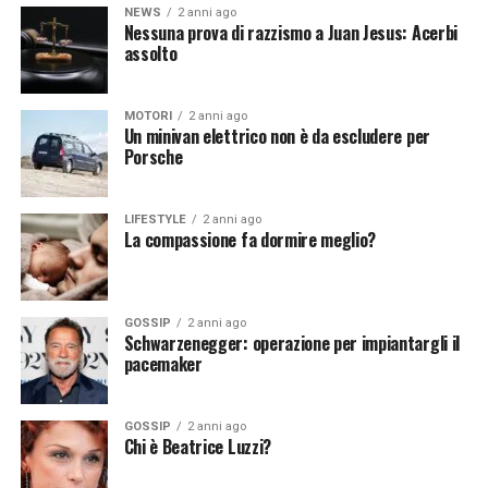
NEWS
2 anni ago
spaziale, delle telecomunicazioni e dell’osservazione
Nessuna prova di razzismo a Juan Jesus: Acerbi
della Terra. Tuttavia, è fondamentale affrontare le sfide
assolto
tecniche, etiche e legali associate a questa convergenza.
Con una corretta gestione e un’attenta considerazione
MOTORI
2 anni ago
degli impatti, l’IA potrebbe trasformare radicalmente il
Un minivan elettrico non è da escludere per
settore spaziale, portando a nuove scoperte e benefici
Porsche
per l’umanità.
LIFESTYLE
2 anni ago
La compassione fa dormire meglio?
[fonte immagine: https://pixabay.com/it/photos/terra-
spazio-satelliti-monitoraggio-79533/]
GOSSIP
2 anni ago
Schwarzenegger: operazione per impiantargli il
pacemaker
Continua a leggere su atuttonotizie.it
GOSSIP
2 anni ago
Vuoi essere sempre aggiornato e ricevere le principali
Chi è Beatrice Luzzi?
notizie del giorno?
Iscriviti alla nostra Newsletter