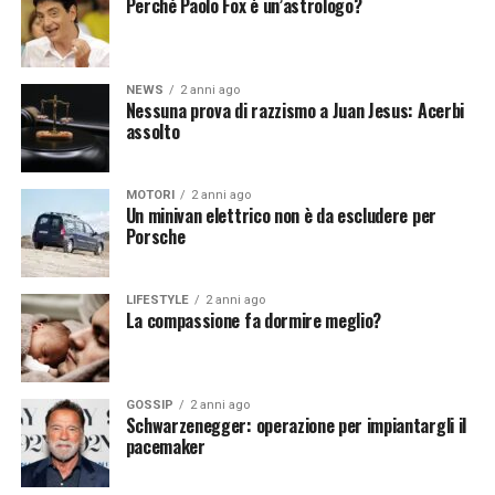
Perché Paolo Fox è un’astrologo?
Affidare un satellite all’intelligenza artificiale apre un
mondo di possibilità nel campo dell’esplorazione
NEWS
2 anni ago
spaziale, delle telecomunicazioni e dell’osservazione
Nessuna prova di razzismo a Juan Jesus: Acerbi
della Terra. Tuttavia, è fondamentale affrontare le sfide
assolto
tecniche, etiche e legali associate a questa convergenza.
Con una corretta gestione e un’attenta considerazione
MOTORI
2 anni ago
degli impatti, l’IA potrebbe trasformare radicalmente il
Un minivan elettrico non è da escludere per
settore spaziale, portando a nuove scoperte e benefici
Porsche
per l’umanità.
LIFESTYLE
2 anni ago
La compassione fa dormire meglio?
[fonte immagine: https://pixabay.com/it/photos/terra-
spazio-satelliti-monitoraggio-79533/]
GOSSIP
2 anni ago
Schwarzenegger: operazione per impiantargli il
pacemaker
Continua a leggere su atuttonotizie.it