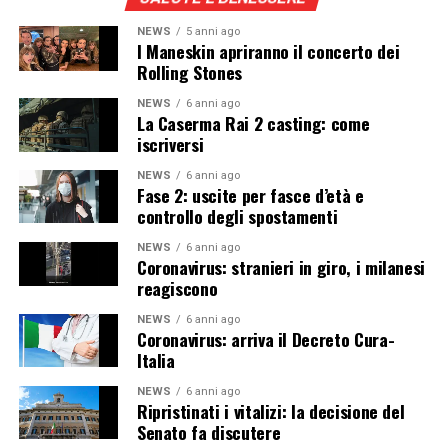
NEWS
5 anni ago
I Maneskin apriranno il concerto dei
Rolling Stones
NEWS
6 anni ago
La Caserma Rai 2 casting: come
iscriversi
NEWS
6 anni ago
Fase 2: uscite per fasce d’età e
controllo degli spostamenti
NEWS
6 anni ago
Coronavirus: stranieri in giro, i milanesi
reagiscono
NEWS
6 anni ago
Coronavirus: arriva il Decreto Cura-
Italia
NEWS
6 anni ago
Ripristinati i vitalizi: la decisione del
Senato fa discutere