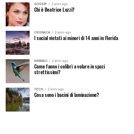
GOSSIP
2 anni ago
Vuoi essere sempre aggiornato e ricevere le principali
Chi è Beatrice Luzzi?
notizie del giorno?
Iscriviti alla nostra Newsletter
CRONACA
2 anni ago
I social vietati ai minori di 14 anni in Florida
ANIMALI
2 anni ago
Come fanno i colibrì a volare in spazi
strettissimi?
TECH
2 anni ago
Cosa sono i bacini di laminazione?