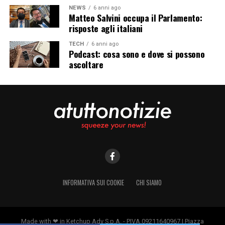
NEWS
6 anni ago
Matteo Salvini occupa il Parlamento:
risposte agli italiani
TECH
6 anni ago
Podcast: cosa sono e dove si possono
ascoltare
INFORMATIVA SUI COOKIE
CHI SIAMO
Made with ❤ in Ketchup Adv S.p.A. - PIVA.09211640967 | Piazza