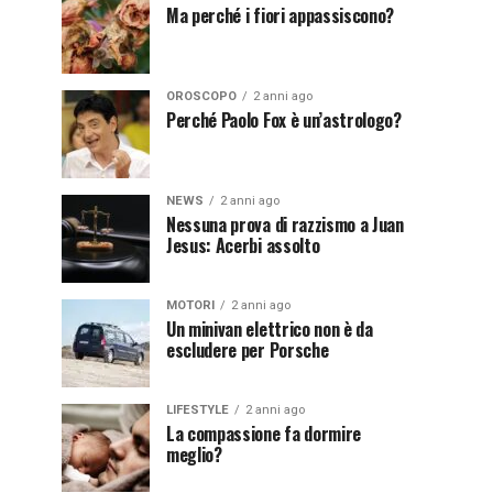
Ma perché i fiori appassiscono?
OROSCOPO
2 anni ago
Perché Paolo Fox è un’astrologo?
NEWS
2 anni ago
Nessuna prova di razzismo a Juan
Jesus: Acerbi assolto
MOTORI
2 anni ago
Un minivan elettrico non è da
escludere per Porsche
LIFESTYLE
2 anni ago
La compassione fa dormire
meglio?