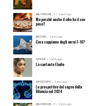
MA PERCHÉ...?
2 anni ago
Ma perché anche il cibo ha il suo
peso?
MOTORI
2 anni ago
Cosa sappiamo degli aerei F-16?
GOSSIP
2 anni ago
La cantante Elodie
OROSCOPO
2 anni ago
Le prospettive del segno della
Bilancia nel 2024
MA PERCHÉ...?
2 anni ago