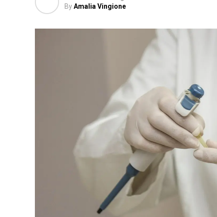
By
Amalia Vingione