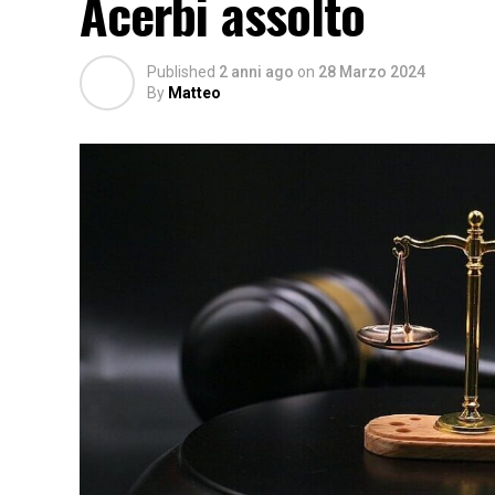
Acerbi assolto
Published
2 anni ago
on
28 Marzo 2024
By
Matteo