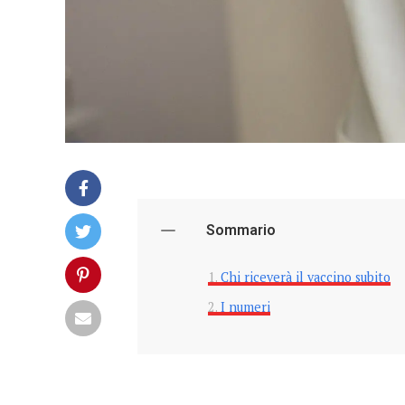
Sommario
Chi riceverà il vaccino subito
I numeri