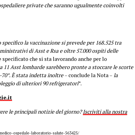
 ospedaliere private che saranno ugualmente coinvolti
 specifico la vaccinazione si prevede per 168.525 tra
inistrativi di Asst e Rsa e oltre 57.000 ospiti delle
e specificato che si sta lavorando anche per lo
a 11 Asst lombarde sarebbero pronte a stoccare le scorte
-70°. È stata indetta inoltre
– conclude la Nota –
la
leggio di ulteriori 90 refrigeratori
”.
ie.it
re le principali notizie del giorno?
Iscriviti alla nostra
medico-ospedale-laboratorio-salute-563425/