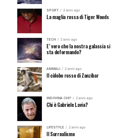
SPORT
2 anni ago
La maglia rossa di Tiger Woods
TECH
2 anni ago
E’ vero che la nostra galassia si
sta deformando?
ANIMALI
2 anni ago
Il còlobo rosso di Zanzibar
INDOVINA CHI?
2 anni ago
Chi è Gabriele Lavia?
LIFESTYLE
2 anni ago
Il Surrealismo