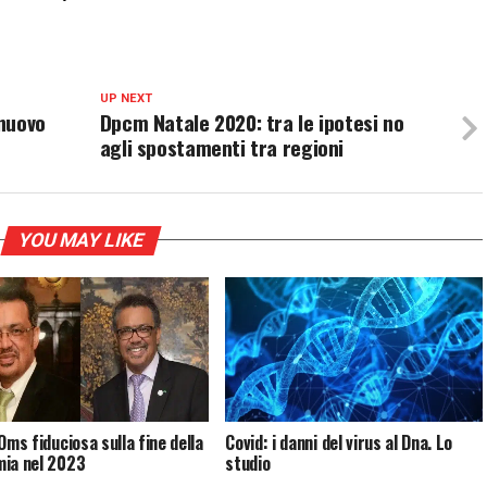
UP NEXT
 nuovo
Dpcm Natale 2020: tra le ipotesi no
agli spostamenti tra regioni
YOU MAY LIKE
Oms fiduciosa sulla fine della
Covid: i danni del virus al Dna. Lo
ia nel 2023
studio