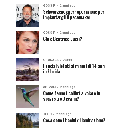
GOSSIP
2 anni ago
Schwarzenegger: operazione per
impiantargli il pacemaker
GOSSIP
2 anni ago
Chi è Beatrice Luzzi?
CRONACA
2 anni ago
I social vietati ai minori di 14 anni
in Florida
ANIMALI
2 anni ago
Come fanno i colibrì a volare in
spazi strettissimi?
TECH
2 anni ago
Cosa sono i bacini di laminazione?