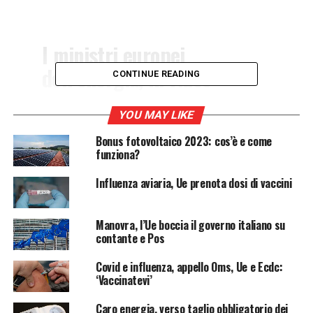
I ministri europei
dell’energia, in video
CONTINUE READING
conferenza, si sono
confrontati sulle tematiche
YOU MAY LIKE
energetiche e sulla
Bonus fotovoltaico 2023: cos’è e come
funziona?
sofferenza del settore delle
Influenza aviaria, Ue prenota dosi di vaccini
energie rinnovabili. È
importante, ora più che
Manovra, l’Ue boccia il governo italiano su
mai, riuscire a preservare
contante e Pos
le tecnologie pulite. A dirlo
Covid e influenza, appello Oms, Ue e Ecdc:
è il commissario europeo
‘Vaccinatevi’
Kadri Simson.
Caro energia, verso taglio obbligatorio dei