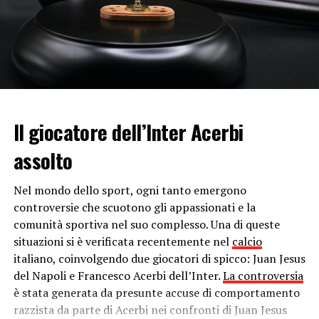
anche dal punto di vista economico.
Il Green Deal europeo
A proporre il
Green Deal
europeo è stata
Ursula Von
Der Leyen
, presidente della Commissione Europea.
Questo piano si propone come un punto centrale del
risanamento europeo che affianca l’edilizia e le
Il giocatore dell’Inter Acerbi
infrastrutture. Ovviamente per mettere in pratica ciò è
necessario tenere una direzione univoca nella
assolto
transizione.
Nel mondo dello sport, ogni tanto emergono
Ad oggi, però, resta certo il dato relativo alla sofferenza
controversie che scuotono gli appassionati e la
del
sistema energetico europeo
, anche se non è stato
comunità sportiva nel suo complesso. Una di queste
disposto alcuno stop circa l’approvvigionamento. È
situazioni si è verificata recentemente nel
calcio
importante, quindi, evitare che venga meno la
italiano, coinvolgendo due giocatori di spicco: Juan Jesus
cooperazione tra gli Stati Membri e che si continui ad
del Napoli e Francesco Acerbi dell’Inter.
La controversia
agire a fronte di misure di preparazione solide ed
è stata generata da presunte accuse di comportamento
efficaci.
razzista da parte di Acerbi nei confronti di Juan Jesus