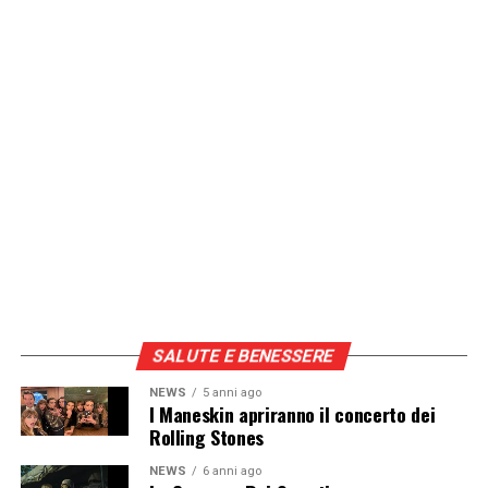
Continua a leggere su atuttonotizie.it
Vuoi essere sempre aggiornato e ricevere le principali
notizie del giorno?
Iscriviti alla nostra Newsletter
SALUTE E BENESSERE
NEWS
5 anni ago
I Maneskin apriranno il concerto dei
Rolling Stones
NEWS
6 anni ago