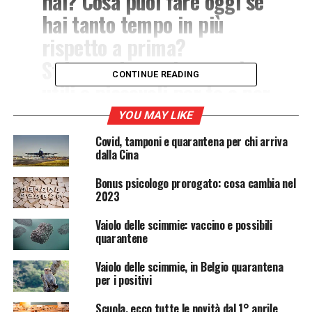
hai? Cosa puoi fare oggi se
hai tanto tempo in più
rispetto a prima?
Stila un elenco di attività
CONTINUE READING
utili e piacevoli per te e per
gli altri, che ti
YOU MAY LIKE
permetteranno di
Covid, tamponi e quarantena per chi arriva
organizzare le tue giornate,
dalla Cina
stare sereno il più
Bonus psicologo prorogato: cosa cambia nel
2023
possibile, divertirti e
condividere qualcosa di
Vaiolo delle scimmie: vaccino e possibili
quarantene
utile con le altre persone a
Vaiolo delle scimmie, in Belgio quarantena
te care.
per i positivi
Scuola, ecco tutte le novità dal 1° aprile