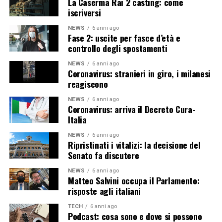
La Caserma Rai 2 casting: come
iscriversi
NEWS
6 anni ago
Fase 2: uscite per fasce d’età e
controllo degli spostamenti
NEWS
6 anni ago
Coronavirus: stranieri in giro, i milanesi
reagiscono
NEWS
6 anni ago
Coronavirus: arriva il Decreto Cura-
Italia
NEWS
6 anni ago
Ripristinati i vitalizi: la decisione del
Senato fa discutere
NEWS
6 anni ago
Matteo Salvini occupa il Parlamento:
risposte agli italiani
TECH
6 anni ago
Podcast: cosa sono e dove si possono