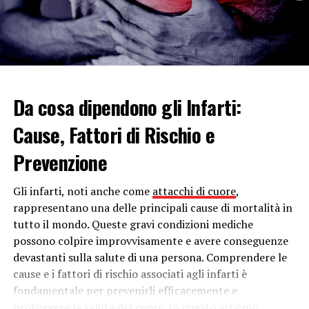
videochiamate
7 – partecipare a dibattiti e conversazioni sui
social (riguardo ad argomenti che ti interessano)
8 – fare delle consulenze psicologiche online
Da cosa dipendono gli Infarti:
9 – fare ginnastica a casa (magari
guardando
video attinenti di esperti sul web
)
Cause, Fattori di Rischio e
10 – fai meditazione e
yoga
(anche lo spirito va
Prevenzione
curato in questo periodo, per ritemprarci, per
rilassarci e raggiungere la serenità)
Gli infarti, noti anche come
attacchi di cuore
,
11 – guarda dei video utili o divertenti
rappresentano una delle principali cause di mortalità in
12 – giocare a scacchi o dama (che stimolano
tutto il mondo. Queste gravi condizioni mediche
l’intelligenza e le strategie da usare)
possono colpire improvvisamente e avere conseguenze
devastanti sulla salute di una persona. Comprendere le
13 – giocare con la playstation
cause e i fattori di rischio associati agli infarti è
14 – telefona oltre ai tuoi amici anche a persone
fondamentale per prevenirli efficacemente e
che non senti da tanto tempo
proteggere la salute del cuore. In questo articolo,