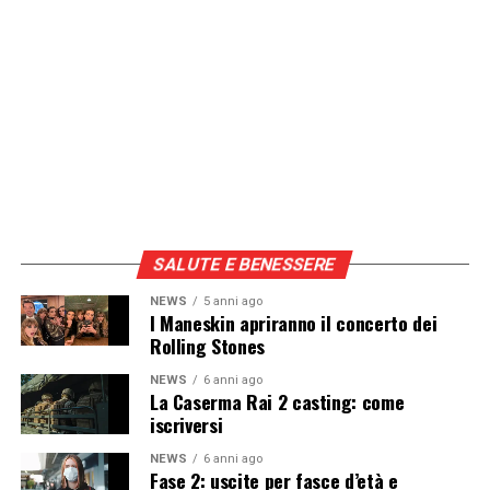
Vuoi essere sempre aggiornato e ricevere le principali
notizie del giorno?
Iscriviti alla nostra Newsletter
SALUTE E BENESSERE
NEWS
5 anni ago
I Maneskin apriranno il concerto dei
Rolling Stones
NEWS
6 anni ago
La Caserma Rai 2 casting: come
iscriversi
NEWS
6 anni ago
Fase 2: uscite per fasce d’età e