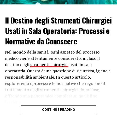
3. Spasmo Coronarico: In alcuni casi, le arterie coronarie
possono sperimentare spasmi improvvisi e temporanei,
Il Destino degli Strumenti Chirurgici
riducendo il flusso di sangue al cuore e causando un
infarto.
Usati in Sala Operatoria: Processi e
4. Embolia: Un embolo, un coagulo di sangue o una
Normative da Conoscere
massa di tessuto grumoso, può viaggiare attraverso il
flusso sanguigno e bloccare una delle arterie coronarie,
Nel mondo della sanità, ogni aspetto del processo
causando un infarto.
medico viene attentamente considerato, incluso il
destino degli
strumenti chirurgici
usati in sala
5. Patologie Cardiache Congenite: Alcune persone
operatoria. Questa è una questione di sicurezza, igiene e
possono essere più suscettibili agli infarti a causa di
responsabilità ambientale. In questo articolo,
difetti cardiaci congeniti che influenzano il flusso
esploreremo i processi e le normative che regolano il
sanguigno al cuore.
trattamento degli strumenti chirurgici dopo l’uso,
offrendo una panoramica completa su quale fine
Fattori di Rischio:
facciano.
CONTINUE READING
Oltre alle cause immediate degli infarti, diversi fattori di
L’importanza del Corretto Trattamento