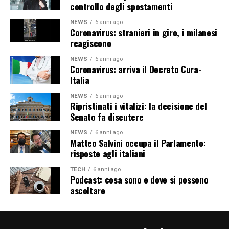
controllo degli spostamenti
NEWS
6 anni ago
Coronavirus: stranieri in giro, i milanesi
reagiscono
NEWS
6 anni ago
Coronavirus: arriva il Decreto Cura-
Italia
NEWS
6 anni ago
Ripristinati i vitalizi: la decisione del
Senato fa discutere
NEWS
6 anni ago
Matteo Salvini occupa il Parlamento:
risposte agli italiani
TECH
6 anni ago
Podcast: cosa sono e dove si possono
ascoltare