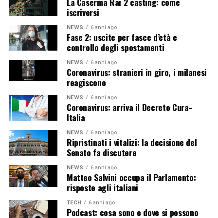
La Caserma Rai 2 casting: come
iscriversi
NEWS
6 anni ago
Fase 2: uscite per fasce d’età e
controllo degli spostamenti
NEWS
6 anni ago
Coronavirus: stranieri in giro, i milanesi
reagiscono
NEWS
6 anni ago
Coronavirus: arriva il Decreto Cura-
Italia
NEWS
6 anni ago
Ripristinati i vitalizi: la decisione del
Senato fa discutere
NEWS
6 anni ago
Matteo Salvini occupa il Parlamento:
risposte agli italiani
TECH
6 anni ago
Podcast: cosa sono e dove si possono