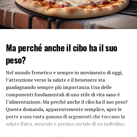
Quando si scatenato epidemie dovute alla presenza di
virus
si deve evitare che allo stesso virus siano dati
nomi diversi
. Nei primi momenti nell’ambiente medico
il Covid-19 veniva indicato come 2019-nCoV, mentre
alcune persone in varie parti del mondo avevano iniziato
Ma perché anche il cibo ha il suo
a definirlo virus cinese, una denominazione
potenzialmente razzista.
peso?
Anche in passato
alcuni nomi dati ai virus hanno
Nel mondo frenetico e sempre in movimento di oggi,
provocato allarmi e paure
come l’influenza suina, che
l’attenzione verso la salute e il benessere sta
non contagiava questi animali ma solo le persone, ma
guadagnando sempre più importanza. Una delle
che provocò una eliminazione totale dei maiali sul
componenti fondamentali di uno stile di vita sano è
territorio dell’Egitto.
l’alimentazione. Ma perché anche il cibo ha il suo peso?
Leggi anche
perchè si dice quarantena
Questa domanda, apparentemente semplice, apre le
porte a una vasta gamma di argomenti che toccano la
salute fisica, mentale e persino sociale di un individuo.
RELATED TOPICS:
PANDEMIA
UP NEXT