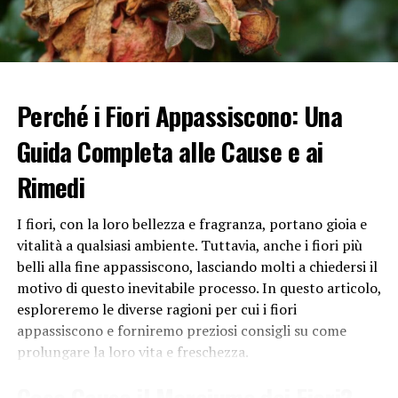
anche gravi implicazioni sulla salute. L’eccesso di peso è
associato a un aumento del rischio di malattie cardiache,
ictus, diabete di tipo 2 e persino alcuni tipi di cancro.
D’altro canto, mangiare troppo poco può portare a
Perché i Fiori Appassiscono: Una
problemi di salute come la malnutrizione e l’anoressia.
Guida Completa alle Cause e ai
Queste condizioni possono avere effetti devastanti sul
corpo e sulla mente, compromettendo il funzionamento
Rimedi
degli organi vitali e portando a gravi disturbi emotivi.
La Cultura Alimentare
I fiori, con la loro bellezza e fragranza, portano gioia e
vitalità a qualsiasi ambiente. Tuttavia, anche i fiori più
La relazione tra
cibo
e peso corporeo è influenzata
belli alla fine appassiscono, lasciando molti a chiedersi il
anche dalla cultura alimentare di una società. In molte
motivo di questo inevitabile processo. In questo articolo,
culture, il cibo è associato a celebrazioni, tradizioni e
esploreremo le diverse ragioni per cui i fiori
persino identità nazionale. Tuttavia, alcune di queste
appassiscono e forniremo preziosi consigli su come
tradizioni culinarie possono essere poco salutari se
prolungare la loro vita e freschezza.
consumate in eccesso. Ad esempio, i pasti ricchi di grassi
e zuccheri spesso fanno parte delle festività, ma se