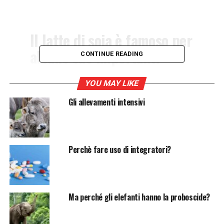
Il latte di soia è famoso per
alcune sue importanti
CONTINUE READING
proprietà, secondo varie
ricerche aiuta infatti a
YOU MAY LIKE
prevenire alcuni tipi di
Gli allevamenti intensivi
cancro, abbassa il
colesterolo ed ha pochi
Perchè fare uso di integratori?
grassi inoltre, non contiene
lattosio perciò è una valida
alternativa alla classica
Ma perché gli elefanti hanno la proboscide?
bevanda animale.