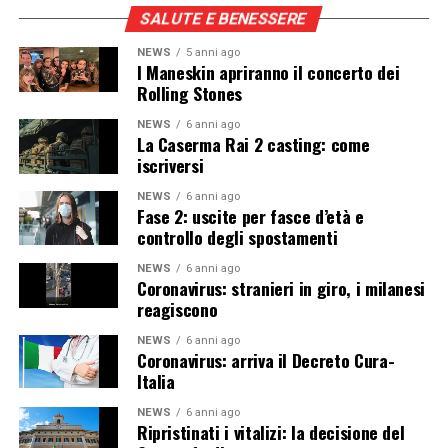
SALUTE E BENESSERE
NEWS
5 anni ago
I Maneskin apriranno il concerto dei
Rolling Stones
NEWS
6 anni ago
La Caserma Rai 2 casting: come
iscriversi
NEWS
6 anni ago
Fase 2: uscite per fasce d’età e
controllo degli spostamenti
NEWS
6 anni ago
Coronavirus: stranieri in giro, i milanesi
reagiscono
NEWS
6 anni ago
Coronavirus: arriva il Decreto Cura-
Italia
NEWS
6 anni ago
Ripristinati i vitalizi: la decisione del