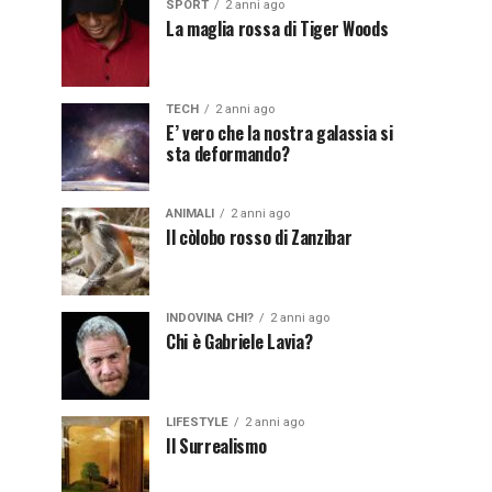
SPORT
2 anni ago
La maglia rossa di Tiger Woods
TECH
2 anni ago
E’ vero che la nostra galassia si
sta deformando?
ANIMALI
2 anni ago
Il còlobo rosso di Zanzibar
INDOVINA CHI?
2 anni ago
Chi è Gabriele Lavia?
LIFESTYLE
2 anni ago
Il Surrealismo