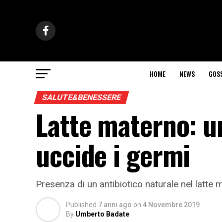
HOME
NEWS
GOS
SALUTE&BENESSERE
Latte materno: un
uccide i germi
Presenza di un antibiotico naturale nel latte
Published
7 anni ago
on
4 Novembre 2019
By
Umberto Badate