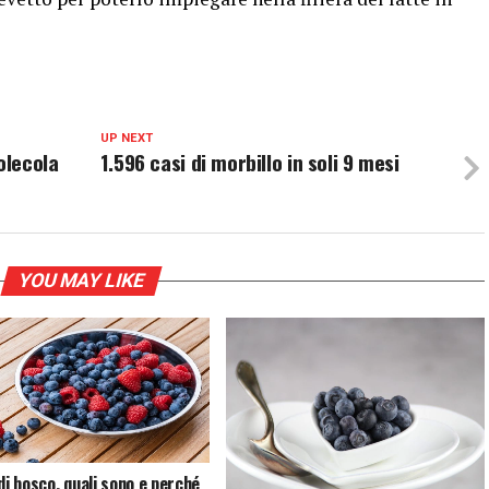
UP NEXT
olecola
1.596 casi di morbillo in soli 9 mesi
YOU MAY LIKE
di bosco, quali sono e perché