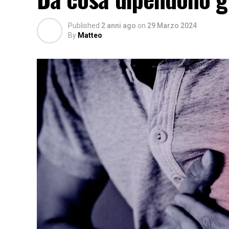
Published
2 anni ago
on
29 Marzo 2024
By
Matteo