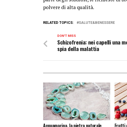
polvere di alta qualità.
RELATED TOPICS:
SALUTE&BENESSERE
DON'T MISS
Schizofrenia: nei capelli una m
spia della malattia
Acquamarina, la pietra naturale
Frutti 