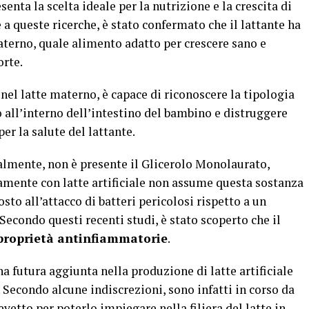
enta la scelta ideale per la nutrizione e la crescita di
a queste ricerche, è stato confermato che il lattante ha
terno, quale alimento adatto per crescere sano e
orte.
 nel latte materno, è capace di riconoscere la tipologia
to all’interno dell’intestino del bambino e distruggere
er la salute del lattante.
cialmente, non è presente il Glicerolo Monolaurato,
amente con latte artificiale non assume questa sostanza
to all’attacco di batteri pericolosi rispetto a un
Secondo questi recenti studi, è stato scoperto che il
proprietà antinfiammatorie
.
na futura aggiunta nella produzione di latte artificiale
o. Secondo alcune indiscrezioni, sono infatti in corso da
revetto per poterlo impiegare nella filiera del latte in