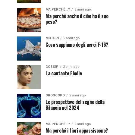
MA PERCHÉ...?
2 anni ago
Ma perché anche il cibo ha il suo
peso?
MOTORI
2 anni ago
Cosa sappiamo degli aerei F-16?
GOSSIP
2 anni ago
La cantante Elodie
OROSCOPO
2 anni ago
Le prospettive del segno della
Bilancia nel 2024
MA PERCHÉ...?
2 anni ago
Ma perché i fiori appassiscono?