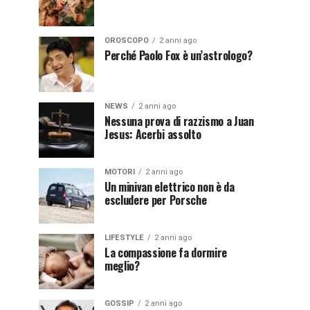
OROSCOPO
2 anni ago
Perché Paolo Fox è un’astrologo?
NEWS
2 anni ago
Nessuna prova di razzismo a Juan
Jesus: Acerbi assolto
MOTORI
2 anni ago
Un minivan elettrico non è da
escludere per Porsche
LIFESTYLE
2 anni ago
La compassione fa dormire
meglio?
GOSSIP
2 anni ago