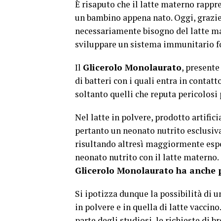
È risaputo che il latte materno rappres
un bambino appena nato. Oggi, grazie 
necessariamente bisogno del latte ma
sviluppare un sistema immunitario f
Il
Glicerolo Monolaurato
, presente
di batteri con i quali entra in contat
soltanto quelli che reputa pericolosi p
Nel latte in polvere, prodotto artifi
pertanto un neonato nutrito esclusiv
risultando altresì maggiormente espos
neonato nutrito con il latte materno. 
Glicerolo Monolaurato ha anche 
Si ipotizza dunque la possibilità di u
in polvere e in quella di latte vaccin
parte degli studiosi, le richieste di b