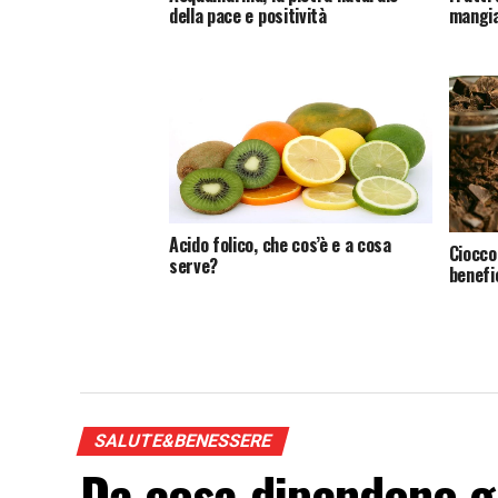
della pace e positività
mangia
Acido folico, che cos’è e a cosa
Ciocco
serve?
benefi
SALUTE&BENESSERE
Da cosa dipendono gl