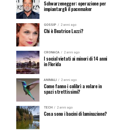
Schwarzenegger: operazione per
impiantargli il pacemaker
GOSSIP
2 anni ago
Chi è Beatrice Luzzi?
CRONACA
2 anni ago
I social vietati ai minori di 14 anni
in Florida
ANIMALI
2 anni ago
Come fanno i colibrì a volare in
spazi strettissimi?
TECH
2 anni ago
Cosa sono i bacini di laminazione?