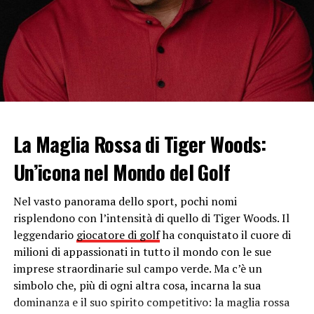
nella roccia in maniera permanente.
Alcuni, però, non fanno uso di attrezzature come chiodi,
corde e tasselli, affidandosi soltanto alle mani nude.
Questa tecnica si usa sia in montagna che in apposite
palestre dove vengono realizzati pannelli sintetici
chiamati rocciodromi dove mettersi alla prova indoor.
La Maglia Rossa di Tiger Woods:
Fra le
varie discipline dell’alpinismo
, spicca
l’escursionismo o hiking, dove si affrontano sentieri in
Un’icona nel Mondo del Golf
quota, anche molto impegnativi, ma non si raggiungono
le vette, sfruttando percorsi prestabiliti con differenti
Nel vasto panorama dello sport, pochi nomi
gradi di difficoltà.
risplendono con l’intensità di quello di Tiger Woods. Il
leggendario
giocatore di golf
ha conquistato il cuore di
Nello
scialpinismo
salita e discesa vengono affrontate
milioni di appassionati in tutto il mondo con le sue
sempre con gli sci, che si possono anche per affrontare i
imprese straordinarie sul campo verde. Ma c’è un
passaggi più impervi. L’idea è anche quella di tornare a
simbolo che, più di ogni altra cosa, incarna la sua
valle sfruttando il più possibile i pendii innevati.
dominanza e il suo spirito competitivo: la maglia rossa