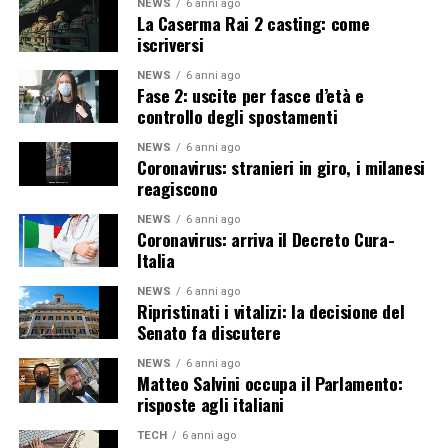
NEWS
6 anni ago
La Caserma Rai 2 casting: come
iscriversi
NEWS
6 anni ago
Fase 2: uscite per fasce d’età e
controllo degli spostamenti
NEWS
6 anni ago
Coronavirus: stranieri in giro, i milanesi
reagiscono
NEWS
6 anni ago
Coronavirus: arriva il Decreto Cura-
Italia
NEWS
6 anni ago
Ripristinati i vitalizi: la decisione del
Senato fa discutere
NEWS
6 anni ago
Matteo Salvini occupa il Parlamento:
risposte agli italiani
TECH
6 anni ago