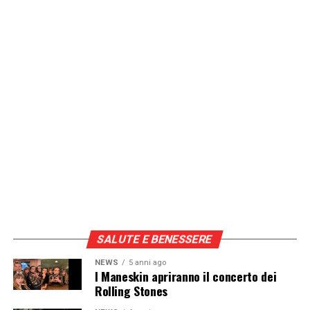
sport-atletica-leggera-659656/]
Continua a leggere su atuttonotizie.it
Vuoi essere sempre aggiornato e ricevere le principali
notizie del giorno?
Iscriviti alla nostra Newsletter
SALUTE E BENESSERE
NEWS
5 anni ago
I Maneskin apriranno il concerto dei
Rolling Stones