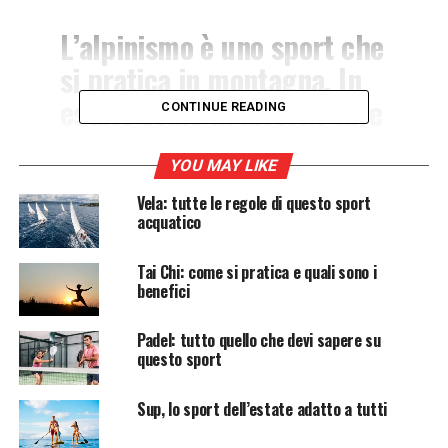
L’alpinismo è uno sport che
si pratica in montagna. In
estate come in inverno fare
CONTINUE READING
grandi scalate permette di
vedere i panorami più belli.
YOU MAY LIKE
Ecco tutte le
Vela: tutte le regole di questo sport
acquatico
caratteristiche di questo
sport.
Tai Chi: come si pratica e quali sono i
benefici
La parola alpinismo deriva dalla catena montuosa delle
Padel: tutto quello che devi sapere su
questo sport
Alpi. Se le primissime imprese risalgono al ‘300, è dal
1786, che il termine viene usato, quando per la prima
Sup, lo sport dell’estate adatto a tutti
volta fu fatta l’ascensione del
Monte Bianco
.