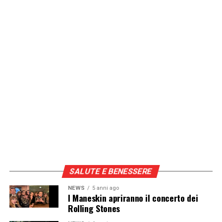
sport-atletica-leggera-659656/]
Continua a leggere su atuttonotizie.it
Vuoi essere sempre aggiornato e ricevere le principali
notizie del giorno?
Iscriviti alla nostra Newsletter
SALUTE E BENESSERE
NEWS
5 anni ago
I Maneskin apriranno il concerto dei
Rolling Stones