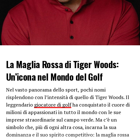
molto praticato, e che negli ultimi anni è arrivato anche
in Italia. Alcuni lo hanno definito come una
via di
mezzo tra la canoa e il surf,
ma lo Stand Up Paddle ha
caratteristiche che lo rendono un’attività
completamente unica e molto divertente.
Come si pratica lo Stand Up Paddle:
l’utilizzo di una tavola e una pagaia
La Maglia Rossa di Tiger Woods:
Gli strumenti che fanno parte di questa pratica sono
Un’icona nel Mondo del Golf
una tavola da surf e una pagaia con una sola pala. Per
iniziare a praticarlo non devi avere particolari attitudini
Nel vasto panorama dello sport, pochi nomi
e per questo è uno lo sport molto diffuso, dato che
risplendono con l’intensità di quello di Tiger Woods. Il
basterà un certo
senso di equilibrio,
un po’ di
leggendario
giocatore di golf
ha conquistato il cuore di
dimestichezza con la pagaia e coordinazione.
milioni di appassionati in tutto il mondo con le sue
imprese straordinarie sul campo verde. Ma c’è un
Potesti scegliere di iscriverti a un breve corso per
simbolo che, più di ogni altra cosa, incarna la sua
apprendere le basi o migliorare la tua tecnica passando
dominanza e il suo spirito competitivo: la maglia rossa
dal livello base a quello di esperto. La
scelta della