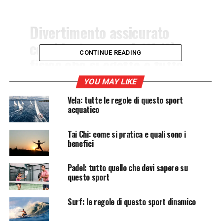
Divertimento assicurato
combinato con un’attività
CONTINUE READING
fisica che si adatta a tutte
le tue esigenze sono le
YOU MAY LIKE
caratteristiche presenti in
Vela: tutte le regole di questo sport
uno sport molto diffuso
acquatico
negli ultimi anni e che
Tai Chi: come si pratica e quali sono i
prende il nome di Sup,
benefici
ovvero Stand Up Paddle. Ma
Padel: tutto quello che devi sapere su
come si pratica? E quali
questo sport
sono le sue caratteristiche?
Surf: le regole di questo sport dinamico
Di seguito vediamo gli