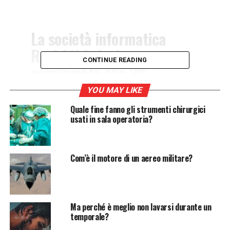
La società informatica
Rack911 Labs ha
CONTINUE READING
comunicato che 28
antivirus sono esposti ad un
YOU MAY LIKE
possibile attacco da parte
Quale fine fanno gli strumenti chirurgici
degli hacker, rischiando di
usati in sala operatoria?
mettere in pericolo il
sistema di sicurezza di
Com’è il motore di un aereo militare?
molti devices. Vediamo
quali sono e come
intervenire per
Ma perché è meglio non lavarsi durante un
temporale?
proteggersi.