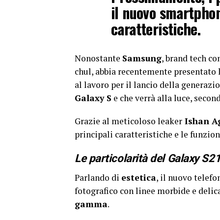
il nuovo smartphon
caratteristiche.
Nonostante
Samsung
, brand tech c
chul, abbia recentemente presentato la
al lavoro per il lancio della genera
Galaxy S
e che verrà alla luce, second
Grazie al meticoloso leaker
Ishan A
principali caratteristiche e le funzio
Le particolarità del Galaxy S2
Parlando di
estetica
, il nuovo telef
fotografico con linee morbide e delic
gamma
.