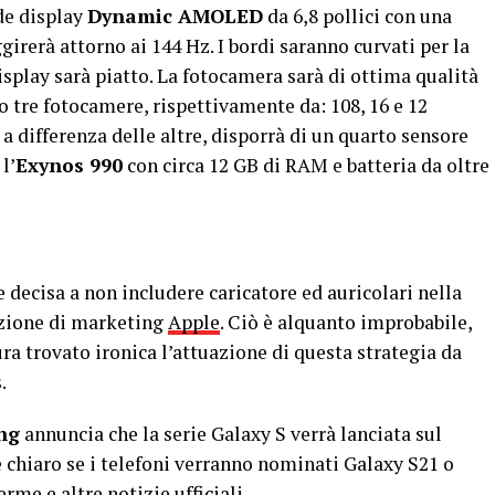
nde display
Dynamic AMOLED
da 6,8 pollici con una
irerà attorno ai 144 Hz. I bordi saranno curvati per la
display sarà piatto. La fotocamera sarà di ottima qualità
o tre fotocamere, rispettivamente da: 108, 16 e 12
, a differenza delle altre, disporrà di un quarto sensore
l’
Exynos 990
con circa 12 GB di RAM e batteria da oltre
decisa a non includere caricatore ed auricolari nella
azione di marketing
Apple
. Ciò è alquanto improbabile,
ura trovato ironica l’attuazione di questa strategia da
s
.
ng
annuncia che la serie Galaxy S verrà lanciata sul
 chiaro se i telefoni verranno nominati Galaxy S21 o
me e altre notizie ufficiali.