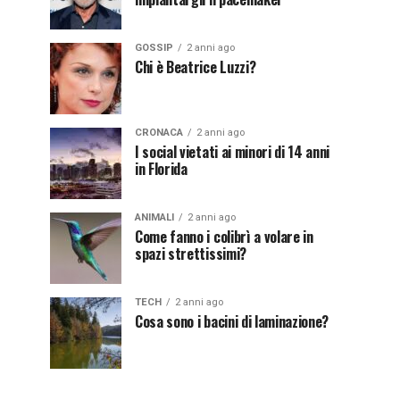
GOSSIP
2 anni ago
Chi è Beatrice Luzzi?
CRONACA
2 anni ago
I social vietati ai minori di 14 anni
in Florida
ANIMALI
2 anni ago
Come fanno i colibrì a volare in
spazi strettissimi?
TECH
2 anni ago
Cosa sono i bacini di laminazione?