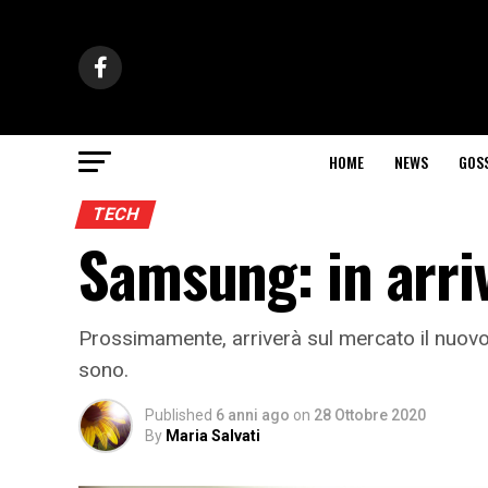
HOME
NEWS
GOS
TECH
Samsung: in arriv
Prossimamente, arriverà sul mercato il nuovo 
sono.
Published
6 anni ago
on
28 Ottobre 2020
By
Maria Salvati