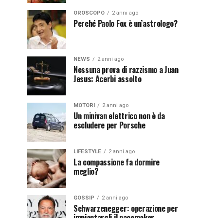
OROSCOPO
2 anni ago
Perché Paolo Fox è un’astrologo?
NEWS
2 anni ago
Nessuna prova di razzismo a Juan
Jesus: Acerbi assolto
MOTORI
2 anni ago
Un minivan elettrico non è da
escludere per Porsche
LIFESTYLE
2 anni ago
La compassione fa dormire
meglio?
GOSSIP
2 anni ago
Schwarzenegger: operazione per
impiantargli il pacemaker