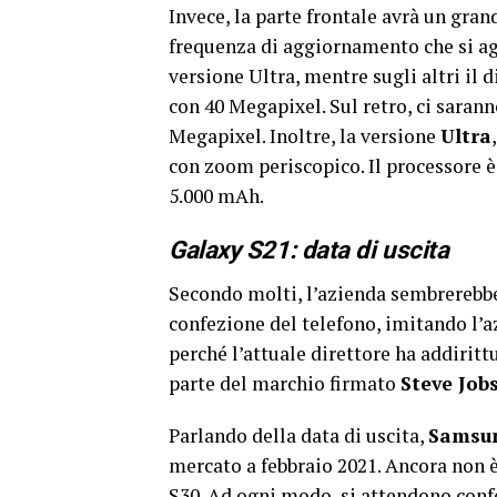
Invece, la parte frontale avrà un gra
frequenza di aggiornamento che si agg
versione Ultra, mentre sugli altri il 
con 40 Megapixel. Sul retro, ci sarann
Megapixel. Inoltre, la versione
Ultra
con zoom periscopico. Il processore è 
5.000 mAh.
Galaxy S21: data di uscita
Secondo molti, l’azienda sembrerebbe 
confezione del telefono, imitando l’
perché l’attuale direttore ha addiritt
parte del marchio firmato
Steve Job
Parlando della data di uscita,
Samsu
mercato a febbraio 2021. Ancora non è
S30. Ad ogni modo, si attendono confer