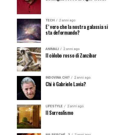
TECH
2 anni ago
E’ vero che la nostra galassia si
sta deformando?
ANIMALI
2 anni ago
Il còlobo rosso di Zanzibar
INDOVINA CHI?
2 anni ago
Chi è Gabriele Lavia?
LIFESTYLE
2 anni ago
Il Surrealismo
MA PERCHÉ...?
2 anni ago