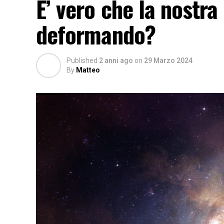
E’ vero che la nostra 
deformando?
Published
2 anni ago
on
29 Marzo 2024
By
Matteo