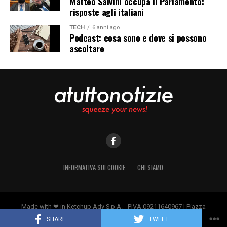
Matteo Salvini occupa il Parlamento:
risposte agli italiani
TECH
6 anni ago
Podcast: cosa sono e dove si possono
ascoltare
INFORMATIVA SUI COOKIE
CHI SIAMO
Made with ❤ in Ketchup Adv S.p.A. - PIVA.09211640967 | Piazza
Borromeo 14, 20123 Milano
SHARE
TWEET