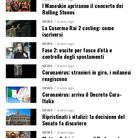
I Maneskin apriranno il concerto dei
Rolling Stones
NEWS
6 anni ago
La Caserma Rai 2 casting: come
iscriversi
NEWS
6 anni ago
Fase 2: uscite per fasce d’età e
controllo degli spostamenti
NEWS
6 anni ago
Coronavirus: stranieri in giro, i milanesi
reagiscono
NEWS
6 anni ago
Coronavirus: arriva il Decreto Cura-
Italia
NEWS
6 anni ago
Ripristinati i vitalizi: la decisione del
Senato fa discutere
NEWS
6 anni ago