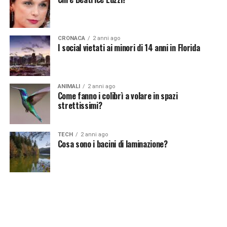
[fonte immagine: https://pixabay.com/it/photos/gru-
CRONACA
2 anni ago
incoronata-grigia-uccelli-gru-540657/]
I social vietati ai minori di 14 anni in Florida
ANIMALI
2 anni ago
Continua a leggere su atuttonotizie.it
Come fanno i colibrì a volare in spazi
strettissimi?
Vuoi essere sempre aggiornato e ricevere le principali
notizie del giorno?
Iscriviti alla nostra Newsletter
TECH
2 anni ago
Cosa sono i bacini di laminazione?