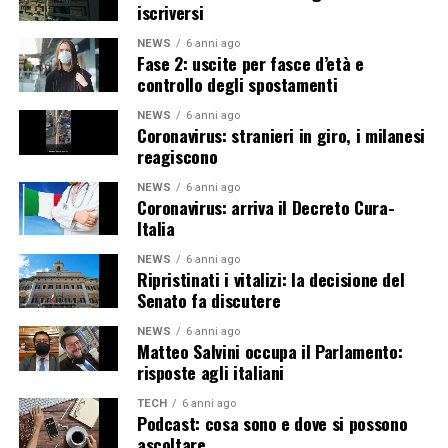
iscriversi
NEWS
6 anni ago
Fase 2: uscite per fasce d’età e
controllo degli spostamenti
NEWS
6 anni ago
Coronavirus: stranieri in giro, i milanesi
reagiscono
NEWS
6 anni ago
Coronavirus: arriva il Decreto Cura-
Italia
NEWS
6 anni ago
Ripristinati i vitalizi: la decisione del
Senato fa discutere
NEWS
6 anni ago
Matteo Salvini occupa il Parlamento:
risposte agli italiani
TECH
6 anni ago
Podcast: cosa sono e dove si possono
ascoltare