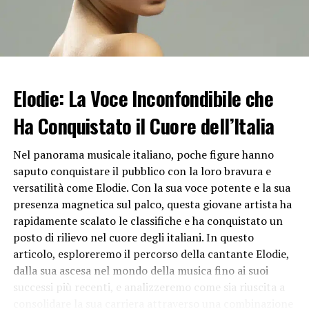
Leotta
con
Yaman
, aveva insinuato una liaison della
conduttrice con il calciatore
Zlatan Ibrahimovic
. I due si
erano incontrati durante la campagna per lo sponsor
Buddyfit
e subito erano scattati i pettegolezzi.
I dubbi dei followers
Elodie: La Voce Inconfondibile che
Ha Conquistato il Cuore dell’Italia
Anche sui social in molti hanno avanzato
dubbi
sulla
veridicità della relazione.
Nel panorama musicale italiano, poche figure hanno
L’attore turco – che dopo aver girato uno spot in Italia
saputo conquistare il pubblico con la loro bravura e
sarà nuovamente nel nostro Paese nei prossimi mesi per
versatilità come Elodie. Con la sua voce potente e la sua
impegni di lavoro – a seguito della diffusione della
presenza magnetica sul palco, questa giovane artista ha
notizia di un suo presunto flirt con la Leotta si è visto
rapidamente scalato le classifiche e ha conquistato un
costretto a disattivare i commenti ai suoi post, a causa
posto di rilievo nel cuore degli italiani. In questo
di
“interventi” indelicati
da parte di molti suoi
articolo, esploreremo il percorso della cantante Elodie,
followers
che non vedevano di buon occhio la sua
dalla sua ascesa nel mondo della musica fino ai suoi
presunta frequentazione con l’esplosiva conduttrice.
successi più recenti, e analizzeremo come sia riuscita a
consolidare la sua carriera attraverso una combinazione