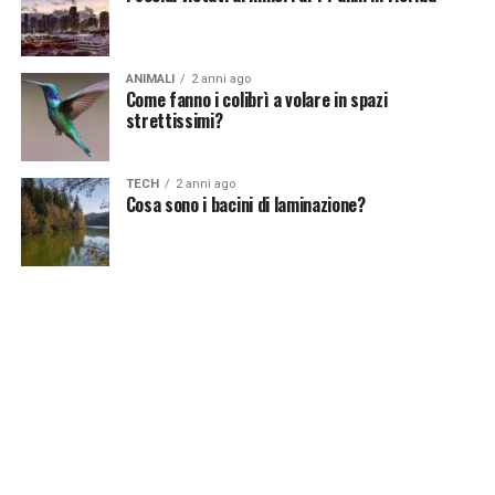
Continua a leggere su atuttonotizie.it
ANIMALI
2 anni ago
Come fanno i colibrì a volare in spazi
Vuoi essere sempre aggiornato e ricevere le principali
strettissimi?
notizie del giorno?
Iscriviti alla nostra Newsletter
TECH
2 anni ago
Cosa sono i bacini di laminazione?