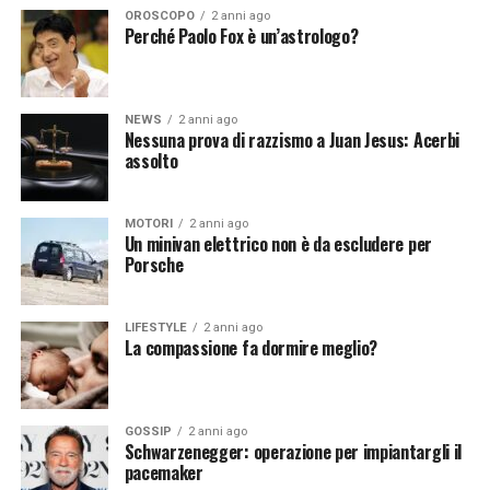
diventato un pilastro del panorama televisivo italiano.
OROSCOPO
2 anni ago
L’eredità di Simona Ventura nell’
Isola dei Famosi
è
Perché Paolo Fox è un’astrologo?
ancora evidente oggi. Il programma continua ad
appassionare il pubblico dopo più di due decenni dalla
sua prima messa in onda.
NEWS
2 anni ago
Nessuna prova di razzismo a Juan Jesus: Acerbi
assolto
[fonte immagine: https://pixabay.com/it/photos/isola-
MOTORI
2 anni ago
vacanza-caraibico-palme-2482200/]
Un minivan elettrico non è da escludere per
Porsche
Continua a leggere su atuttonotizie.it
LIFESTYLE
2 anni ago
La compassione fa dormire meglio?
Vuoi essere sempre aggiornato e ricevere le principali
notizie del giorno?
Iscriviti alla nostra Newsletter
GOSSIP
2 anni ago
Schwarzenegger: operazione per impiantargli il
pacemaker