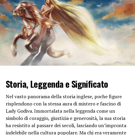
Tuttavia, è nel mondo del
cinema
che Gabriele Lavia ha
lasciato un’impronta indelebile. Non solo come attore
versatile, ma anche come regista di grande sensibilità
artistica. La sua carriera cinematografica ha inizio negli
anni ’70, e da allora ha lavorato su una varietà di
progetti che spaziano dai film d’autore ai thriller
psicologici.
La Carriera di Gabriele Lavia nel
Cinema
Storia, Leggenda e Significato
La carriera di Gabriele Lavia come regista è
caratterizzata da una fusione unica di stili e generi. Ha
Nel vasto panorama della storia inglese, poche figure
dimostrato una capacità straordinaria di navigare tra
risplendono con la stessa aura di mistero e fascino di
diverse forme narrative e di esplorare temi complessi
Lady Godiva. Immortalata nella leggenda come un
con profondità e sensibilità. Uno dei suoi primi successi
simbolo di coraggio, giustizia e generosità, la sua storia
come regista è stato il film “Un delitto poco comune” del
ha resistito al passare dei secoli, lasciando un’impronta
1988, un thriller psicologico che ha ricevuto ampi
indelebile nella cultura popolare. Ma chi era veramente