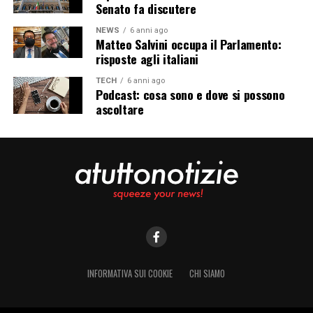
Senato fa discutere
NEWS
6 anni ago
Matteo Salvini occupa il Parlamento:
risposte agli italiani
TECH
6 anni ago
Podcast: cosa sono e dove si possono
ascoltare
INFORMATIVA SUI COOKIE
CHI SIAMO