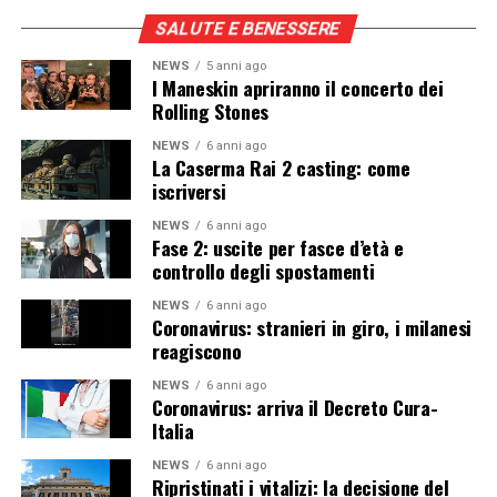
SALUTE E BENESSERE
NEWS
5 anni ago
I Maneskin apriranno il concerto dei
Rolling Stones
NEWS
6 anni ago
La Caserma Rai 2 casting: come
iscriversi
NEWS
6 anni ago
Fase 2: uscite per fasce d’età e
controllo degli spostamenti
NEWS
6 anni ago
Coronavirus: stranieri in giro, i milanesi
reagiscono
NEWS
6 anni ago
Coronavirus: arriva il Decreto Cura-
Italia
NEWS
6 anni ago
Ripristinati i vitalizi: la decisione del