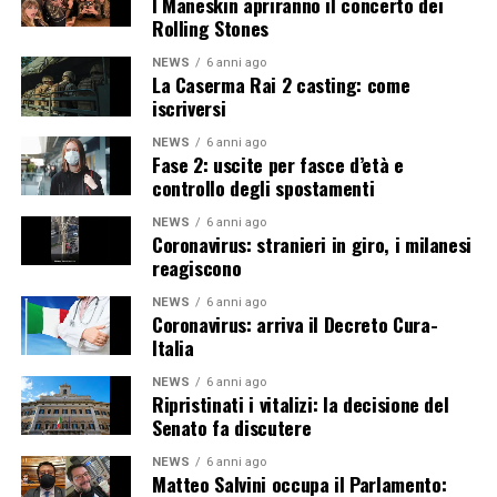
I Maneskin apriranno il concerto dei
Rolling Stones
NEWS
6 anni ago
La Caserma Rai 2 casting: come
iscriversi
NEWS
6 anni ago
Fase 2: uscite per fasce d’età e
controllo degli spostamenti
NEWS
6 anni ago
Coronavirus: stranieri in giro, i milanesi
reagiscono
NEWS
6 anni ago
Coronavirus: arriva il Decreto Cura-
Italia
NEWS
6 anni ago
Ripristinati i vitalizi: la decisione del
Senato fa discutere
NEWS
6 anni ago
Matteo Salvini occupa il Parlamento: