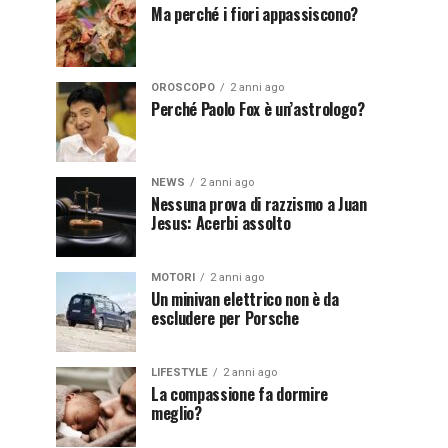
Ma perché i fiori appassiscono?
OROSCOPO
2 anni ago
Perché Paolo Fox è un’astrologo?
NEWS
2 anni ago
Nessuna prova di razzismo a Juan
Jesus: Acerbi assolto
MOTORI
2 anni ago
Un minivan elettrico non è da
escludere per Porsche
LIFESTYLE
2 anni ago
La compassione fa dormire
meglio?