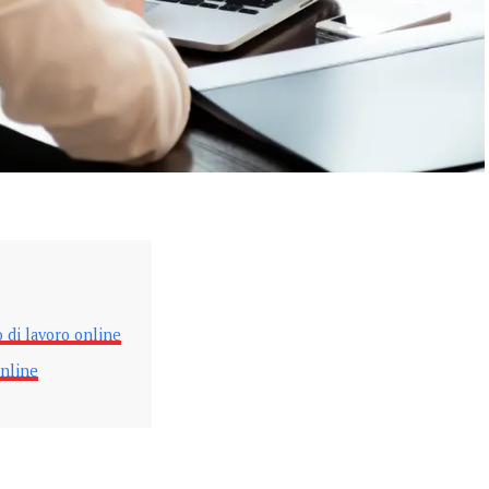
 di lavoro online
online