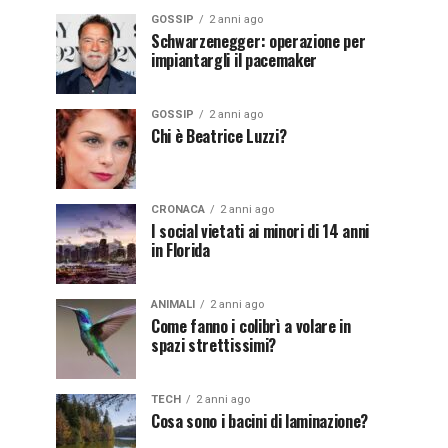
GOSSIP
2 anni ago
Schwarzenegger: operazione per
impiantargli il pacemaker
GOSSIP
2 anni ago
Chi è Beatrice Luzzi?
CRONACA
2 anni ago
I social vietati ai minori di 14 anni
in Florida
ANIMALI
2 anni ago
Come fanno i colibrì a volare in
spazi strettissimi?
TECH
2 anni ago
Cosa sono i bacini di laminazione?