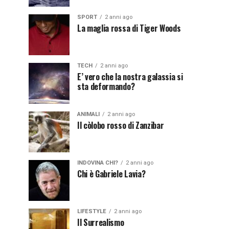
SPORT
2 anni ago
La maglia rossa di Tiger Woods
TECH
2 anni ago
E’ vero che la nostra galassia si
sta deformando?
ANIMALI
2 anni ago
Il còlobo rosso di Zanzibar
INDOVINA CHI?
2 anni ago
Chi è Gabriele Lavia?
LIFESTYLE
2 anni ago
Il Surrealismo