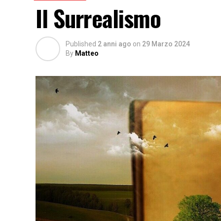
Il Surrealismo
Published
2 anni ago
on
29 Marzo 2024
By
Matteo