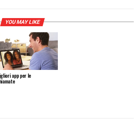
YOU MAY LIKE
gliori app per le
hiamate