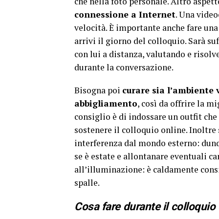
che nella foto personale. Altro aspett
connessione a Internet
. Una video
velocità. È importante anche fare una
arrivi il giorno del colloquio. Sarà s
con lui a distanza, valutando e risol
durante la conversazione.
Bisogna poi
curare sia l’ambiente v
abbigliamento
, così da offrire la m
consiglio è di indossare un outfit che
sostenere il colloquio online. Inoltre
interferenza dal mondo esterno: dunq
se è estate e allontanare eventuali ca
all’illuminazione: è caldamente consig
spalle.
Cosa fare durante il colloquio