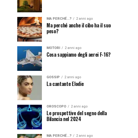
MA PERCHÉ...?
2 anni ago
Ma perché anche il cibo ha il suo
peso?
MOTORI
2 anni ago
Cosa sappiamo degli aerei F-16?
GOSSIP
2 anni ago
La cantante Elodie
OROSCOPO
2 anni ago
Le prospettive del segno della
Bilancia nel 2024
MA PERCHÉ...?
2 anni ago