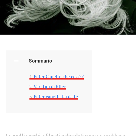
Sommario
Filler Capelli: che cos’è’?
Vari tipi di filler
Filler capelli fai da te
I
capelli secchi, sfibrati e diradati
sono un problema