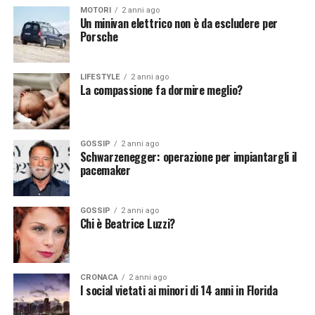
Vuoi essere sempre aggiornato e ricevere le principali
MOTORI
2 anni ago
notizie del giorno?
Iscriviti alla nostra Newsletter
notizie del giorno?
Iscriviti alla nostra Newsletter
Un minivan elettrico non è da escludere per
Porsche
LIFESTYLE
2 anni ago
La compassione fa dormire meglio?
GOSSIP
2 anni ago
Schwarzenegger: operazione per impiantargli il
pacemaker
GOSSIP
2 anni ago
Chi è Beatrice Luzzi?
CRONACA
2 anni ago
I social vietati ai minori di 14 anni in Florida