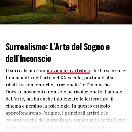
Non a caso, questa tipologia di trattamento viene
spesso usata per trattare
alcuni problemi di perdita di
capelli o di scarsa densità
. Si tratta infatti di un
trattamento specificamente formulato per
favorire la
crescita e il rafforzamento dei capelli
.
Surrealismo: L’Arte del Sogno e
Vari tipi di filler
dell’Inconscio
Come detto, esistono
diversi tipi di filler per capelli
. I
più comuni contengono
ingredienti
come
acido
Il surrealismo è un
movimento artistico
che ha scosso le
ialuronico, aminoacidi, vitamine, peptidi
e altri
fondamenta dell’arte nel XX secolo, portando alla
nutrienti essenziali
per i
follicoli piliferi
. Questi
ribalta visioni oniriche, irrazionalità e l’inconscio.
trattamenti
sono solitamente effettuati da
Questo movimento non solo ha rivoluzionato il mondo
professionisti
qualificati
in
cliniche specializzate,
dell’arte, ma ha anche influenzato la letteratura, il
perché invasivi. Il
filler classico
prevede infatti delle
cinema e persino la psicologia. In questo articolo
piccole punturine
– da effettuare direttamente sul
approfondiremo l’origine, i principali artisti e le
cuoio capelluto
– di sostanze rigeneranti come l’
acido
caratteristiche del surrealismo, esaminando anche il suo
ialuronico.
L’
obiettivo
è
stimolare la crescita dei
impatto duraturo sulla cultura contemporanea.