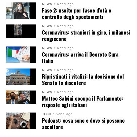
NEWS
6 anni ago
Fase 2: uscite per fasce d’età e
controllo degli spostamenti
NEWS
6 anni ago
Coronavirus: stranieri in giro, i milanesi
reagiscono
NEWS
6 anni ago
Coronavirus: arriva il Decreto Cura-
Italia
NEWS
6 anni ago
Ripristinati i vitalizi: la decisione del
Senato fa discutere
NEWS
6 anni ago
Matteo Salvini occupa il Parlamento:
risposte agli italiani
TECH
6 anni ago
Podcast: cosa sono e dove si possono
ascoltare