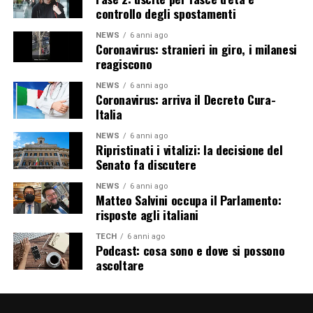
controllo degli spostamenti
NEWS
6 anni ago
Coronavirus: stranieri in giro, i milanesi
reagiscono
NEWS
6 anni ago
Coronavirus: arriva il Decreto Cura-
Italia
NEWS
6 anni ago
Ripristinati i vitalizi: la decisione del
Senato fa discutere
NEWS
6 anni ago
Matteo Salvini occupa il Parlamento:
risposte agli italiani
TECH
6 anni ago
Podcast: cosa sono e dove si possono
ascoltare