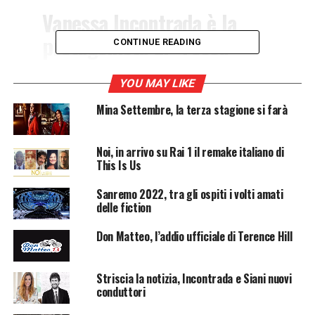
Vanessa Incontrada è la
protagonista di “Fosca
CONTINUE READING
Innocenti” la nuova fiction
di Mediaset che andrà in
YOU MAY LIKE
onda in autunno su Canale
Mina Settembre, la terza stagione si farà
5.
Noi, in arrivo su Rai 1 il remake italiano di
This Is Us
Sono partite le riprese della nuova serie “Fosca
Sanremo 2022, tra gli ospiti i volti amati
Innocenti”, in cui Vanessa Incontrada interpreta il ruolo
delle fiction
di un vice questore a capo di una squadra investigativa
composta da sole donne. Il primo ciak è avvenuto a
Don Matteo, l’addio ufficiale di Terence Hill
Roma, ma ben presto il cast si sposterà ad Arezzo. per il
resto delle riprese. La serie è diretta da Fabrizio Costa e
Striscia la notizia, Incontrada e Siani nuovi
prodotta da Banijay Studios Italy.
conduttori