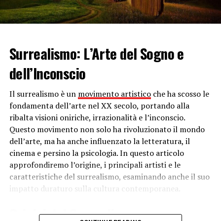
è stata scritta da
Dido Castelli
e
Graziano Diana
.
Andrà in onda su Canale 5 il prossimo autunno e sarà
composta da quattro episodi.
Surrealismo: L’Arte del Sogno e
Vanessa Incontrada
dell’Inconscio
Abbiamo conosciuto Vanessa Incontrada grazie al
programma televisivo Zelig, dove ironicamente
Il surrealismo è un
movimento artistico
che ha scosso le
affiancava Claudio Bisio. Da allora, per la conduttrice è
fondamenta dell’arte nel XX secolo, portando alla
stato un successo dopo l’altro. Con il tempo, la sua
ribalta visioni oniriche, irrazionalità e l’inconscio.
carriera ha spiccato il volo grazie alla fiction, in cui ha
Questo movimento non solo ha rivoluzionato il mondo
dimostrato tutta la sua bravura recitativa. L’abbiamo
dell’arte, ma ha anche influenzato la letteratura, il
vista accanto a Daniele Liotti e Raoul Bova, Lino
cinema e persino la psicologia. In questo articolo
Guanciale e Giuseppe Zeno.
I cerchi nell’acqua
,
Caruso, la
approfondiremo l’origine, i principali artisti e le
voce dell’amore
, Un’altra vita,
Angeli – una storia
caratteristiche del surrealismo, esaminando anche il suo
d’amore
e
Il capitano Maria
sono solo alcuni dei lavori
impatto duraturo sulla cultura contemporanea.
che l’hanno vista protagonista negli anni.
Origini del Surrealismo
Continua a leggere su
atuttonotizie.it