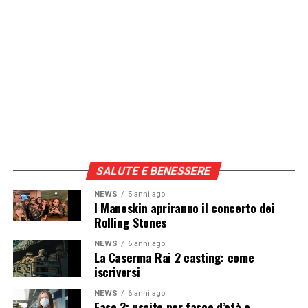
SALUTE E BENESSERE
NEWS
5 anni ago
I Maneskin apriranno il concerto dei
Rolling Stones
NEWS
6 anni ago
La Caserma Rai 2 casting: come
iscriversi
NEWS
6 anni ago
Fase 2: uscite per fasce d’età e