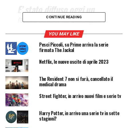
E’ stato diffuso oggi un
nuovo teaser di Stranger
CONTINUE READING
Things 4, l’amata serie
targata Netflix di cui i fan
YOU MAY LIKE
attendono con ansia i nuovi
Pesci Piccoli, su Prime arriva la serie
firmata The Jackal
episodi che potrebbero
Netflix, le nuove uscite di aprile 2023
arrivare nel 2022.
The Resident 7 non si farà, cancellato il
Netflix
ha pubblicato un
nuovo teaser della quarta
medical drama
stagione
di
Stranger Things
, una delle sue più celebri
Street Fighter, in arrivo nuovi film e serie tv
serie. Un primo trailer della nuova stagione era già stato
rilasciato a febbraio 2020, poi lo scoppio della pandemia
di
Covid-19
ha rallentato le riprese.
Harry Potter, in arrivo una serie tv in sette
stagioni?
“La pandemia ha decisamente ritardato le riprese, e