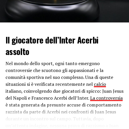
Gli ultimi episodi di
Stranger Things
sono stati diffusi
su Netflix nel luglio 2019. Da allora, a parte l’annuncio
del ritorno ufficiale di
David Harbour
nei panni di
Jim
Hopper
e le new entry nel cast, erano circolati solo
rumors e foto rubate dal set.
Il giocatore dell’Inter Acerbi
Nuovo trailer
assolto
Il
teaser
di circa un minuto diffuso oggi da
Netflix
ci
Nel mondo dello sport, ogni tanto emergono
riporta nel
laboratorio
dove è cresciuta
Undici
(Eleven)
controversie che scuotono gli appassionati e la
e altri bambini sottoposti agli
esperimenti del dottor
comunità sportiva nel suo complesso. Una di queste
Brenner
. Il breve filmato non fornisce molte
situazioni si è verificata recentemente nel
calcio
informazioni sulla trama, ma lancia alcuni indizi.
italiano, coinvolgendo due giocatori di spicco: Juan Jesus
del Napoli e Francesco Acerbi dell’Inter.
La controversia
Nella scena mostrata dal teaser si vedono dei bambini
è stata generata da presunte accuse di comportamento
che giocano e le svariate aree dell’
Hawkins National
razzista da parte di Acerbi nei confronti di Juan Jesus
Laboratory
, ma anche una figura maschile – che sembra
durante un incontro sul campo. Tuttavia, dopo
proprio il dottor
Martin Brenner
, interpretato da
un’attenta indagine, nessuna prova di razzismo a Juan