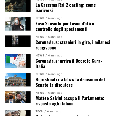
La Caserma Rai 2 casting: come
iscriversi
NEWS
6 anni ago
Fase 2: uscite per fasce d’età e
controllo degli spostamenti
NEWS
6 anni ago
Coronavirus: stranieri in giro, i milanesi
reagiscono
NEWS
6 anni ago
Coronavirus: arriva il Decreto Cura-
Italia
NEWS
6 anni ago
Ripristinati i vitalizi: la decisione del
Senato fa discutere
NEWS
6 anni ago
Matteo Salvini occupa il Parlamento:
risposte agli italiani
TECH
6 anni ago