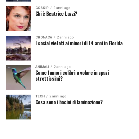
GOSSIP
2 anni ago
Vuoi essere sempre aggiornato e ricevere le principali
Chi è Beatrice Luzzi?
notizie del giorno?
Iscriviti alla nostra Newsletter
CRONACA
2 anni ago
I social vietati ai minori di 14 anni in Florida
ANIMALI
2 anni ago
Come fanno i colibrì a volare in spazi
strettissimi?
TECH
2 anni ago
Cosa sono i bacini di laminazione?