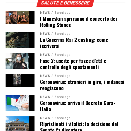
SALUTE E BENESSERE
NEWS
5 anni ago
I Maneskin apriranno il concerto dei
Rolling Stones
NEWS
6 anni ago
La Caserma Rai 2 casting: come
iscriversi
NEWS
6 anni ago
Fase 2: uscite per fasce d’età e
controllo degli spostamenti
NEWS
6 anni ago
Coronavirus: stranieri in giro, i milanesi
reagiscono
NEWS
6 anni ago
Coronavirus: arriva il Decreto Cura-
Italia
NEWS
6 anni ago
Ripristinati i vitalizi: la decisione del
Senato fa discutere