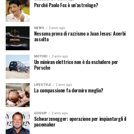
che richiede una risposta chiara.
Perché Paolo Fox è un’astrologo?
Affidare un satellite all’intelligenza artificiale apre un
mondo di possibilità nel campo dell’esplorazione
NEWS
2 anni ago
spaziale, delle telecomunicazioni e dell’osservazione
Nessuna prova di razzismo a Juan Jesus: Acerbi
della Terra. Tuttavia, è fondamentale affrontare le sfide
assolto
tecniche, etiche e legali associate a questa convergenza.
Con una corretta gestione e un’attenta considerazione
MOTORI
2 anni ago
degli impatti, l’IA potrebbe trasformare radicalmente il
Un minivan elettrico non è da escludere per
settore spaziale, portando a nuove scoperte e benefici
Porsche
per l’umanità.
LIFESTYLE
2 anni ago
La compassione fa dormire meglio?
[fonte immagine: https://pixabay.com/it/photos/terra-
spazio-satelliti-monitoraggio-79533/]
GOSSIP
2 anni ago
Schwarzenegger: operazione per impiantargli il
pacemaker
Continua a leggere su atuttonotizie.it