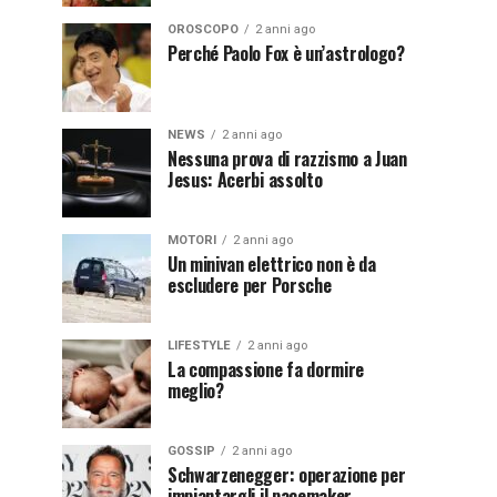
OROSCOPO
2 anni ago
Perché Paolo Fox è un’astrologo?
NEWS
2 anni ago
Nessuna prova di razzismo a Juan
Jesus: Acerbi assolto
MOTORI
2 anni ago
Un minivan elettrico non è da
escludere per Porsche
LIFESTYLE
2 anni ago
La compassione fa dormire
meglio?
GOSSIP
2 anni ago
Schwarzenegger: operazione per
impiantargli il pacemaker