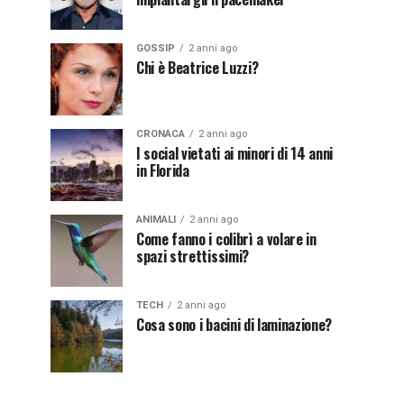
GOSSIP
2 anni ago
Chi è Beatrice Luzzi?
CRONACA
2 anni ago
I social vietati ai minori di 14 anni
in Florida
ANIMALI
2 anni ago
Come fanno i colibrì a volare in
spazi strettissimi?
TECH
2 anni ago
Cosa sono i bacini di laminazione?