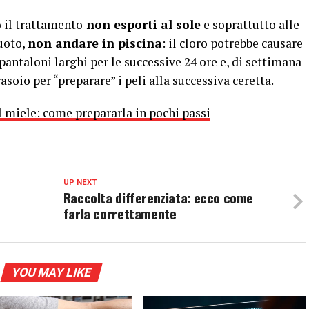
 il trattamento
non esporti al sole
e soprattutto alle
uoto,
non andare in piscina
: il cloro potrebbe causare
 pantaloni larghi per le successive 24 ore e, di settimana
asoio per “preparare” i peli alla successiva ceretta.
l miele: come prepararla in pochi passi
UP NEXT
Raccolta differenziata: ecco come
farla correttamente
YOU MAY LIKE