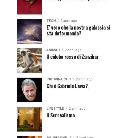
TECH
2 anni ago
E’ vero che la nostra galassia si
sta deformando?
ANIMALI
2 anni ago
Il còlobo rosso di Zanzibar
INDOVINA CHI?
2 anni ago
Chi è Gabriele Lavia?
LIFESTYLE
2 anni ago
Il Surrealismo
MA PERCHÉ...?
2 anni ago