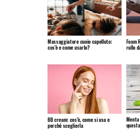
Massaggiatore cuoio capelluto:
Foam Ro
cos’è e come usarlo?
rullo 
Menta p
BB cream: cos’è, come si usa e
questa
perché sceglierla