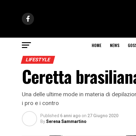
HOME
NEWS
GOS
LIFESTYLE
Ceretta brasilian
Una delle ultime mode in materia di depilazi
i pro e i contro
Published
6 anni ago
on
27 Giugno 2020
By
Serena Sammartino