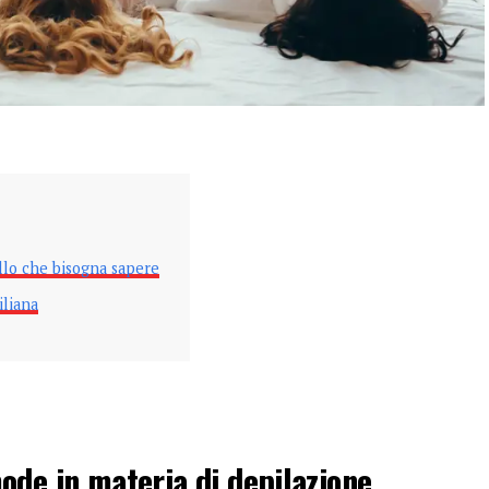
ello che bisogna sapere
iliana
ode in materia di depilazione