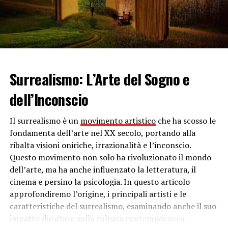
possono superare questi vincoli ottenendo un ottimo
basilico anche durante i periodi invernali. Solitamente
una pianta di basilico, dopo circa 20-30 giorni, ti
permette di poter effettuare la raccolta delle prime
foglie che naturalmente puoi utilizzare come meglio
credi.
Surrealismo: L’Arte del Sogno e
Come coltivare il basilico e prendersene
dell’Inconscio
cura
Il surrealismo è un
movimento artistico
che ha scosso le
La pianta di basilico deve essere coltivata in un vaso
fondamenta dell’arte nel XX secolo, portando alla
oppure in terra all’interno prevedibilmente di un luogo
ribalta visioni oniriche, irrazionalità e l’inconscio.
piuttosto soleggiato e con terreno ben drenato.
Questo movimento non solo ha rivoluzionato il mondo
Particolare attenzione devi porre nella scelta del
luogo
dell’arte, ma ha anche influenzato la letteratura, il
dove coltivare il basilico
in quanto deve assicurare
cinema e persino la psicologia. In questo articolo
alcune ore del giorno in cui sia garantita una certa
approfondiremo l’origine, i principali artisti e le
esposizione ai raggi solari.
caratteristiche del surrealismo, esaminando anche il suo
Devi sapere inoltre che non sopporta la siccità per cui
impatto duraturo sulla cultura contemporanea.