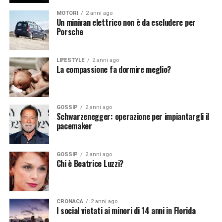
notizie del giorno?
Iscriviti alla nostra Newsletter
notizie del giorno?
Iscriviti alla nostra Newsletter
MOTORI
2 anni ago
Un minivan elettrico non è da escludere per
Porsche
LIFESTYLE
2 anni ago
La compassione fa dormire meglio?
GOSSIP
2 anni ago
Schwarzenegger: operazione per impiantargli il
pacemaker
GOSSIP
2 anni ago
Chi è Beatrice Luzzi?
CRONACA
2 anni ago
I social vietati ai minori di 14 anni in Florida