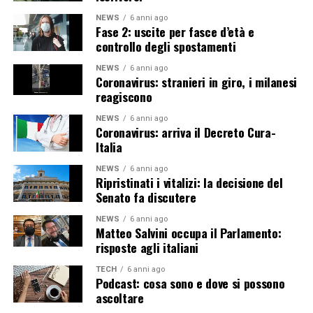
NEWS
6 anni ago
Fase 2: uscite per fasce d’età e
controllo degli spostamenti
NEWS
6 anni ago
Coronavirus: stranieri in giro, i milanesi
reagiscono
NEWS
6 anni ago
Coronavirus: arriva il Decreto Cura-
Italia
NEWS
6 anni ago
Ripristinati i vitalizi: la decisione del
Senato fa discutere
NEWS
6 anni ago
Matteo Salvini occupa il Parlamento:
risposte agli italiani
TECH
6 anni ago
Podcast: cosa sono e dove si possono
ascoltare